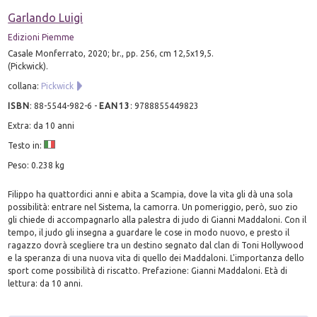
Garlando Luigi
Edizioni Piemme
Casale Monferrato, 2020; br., pp. 256, cm 12,5x19,5.
(Pickwick).
collana:
Pickwick
ISBN
:
88-5544-982-6
-
EAN13
:
9788855449823
Extra: da 10 anni
Testo in:
Peso: 0.238 kg
Filippo ha quattordici anni e abita a Scampia, dove la vita gli dà una sola
possibilità: entrare nel Sistema, la camorra. Un pomeriggio, però, suo zio
gli chiede di accompagnarlo alla palestra di judo di Gianni Maddaloni. Con il
tempo, il judo gli insegna a guardare le cose in modo nuovo, e presto il
ragazzo dovrà scegliere tra un destino segnato dal clan di Toni Hollywood
e la speranza di una nuova vita di quello dei Maddaloni. L'importanza dello
sport come possibilità di riscatto. Prefazione: Gianni Maddaloni. Età di
lettura: da 10 anni.