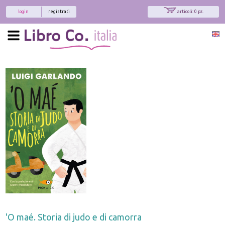
login
registrati
articoli: 0 pz.
'O maé. Storia di judo e di camorra