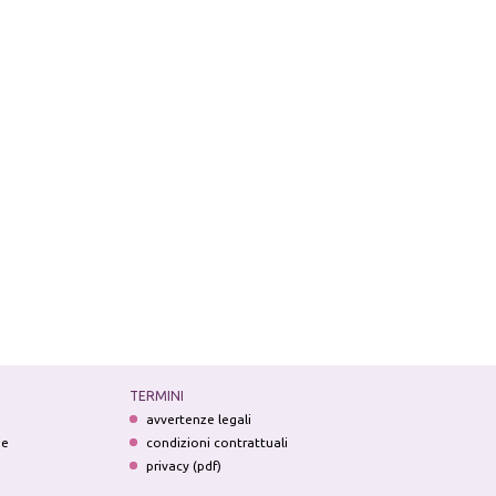
TERMINI
avvertenze legali
ne
condizioni contrattuali
privacy (pdf)