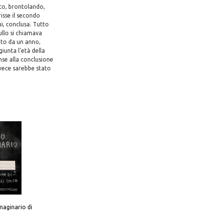
ato, brontolando,
isse il secondo
ui, conclusa. Tutto
iullo si chiamava
duto da un anno,
iunta l'età della
nse alla conclusione
vece sarebbe stato
aginario di