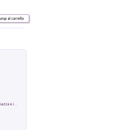
ngi al carrello
Luoghi Magici di Bologna. Vol. 1: la Piazza e i Suoi Simboli Segreti