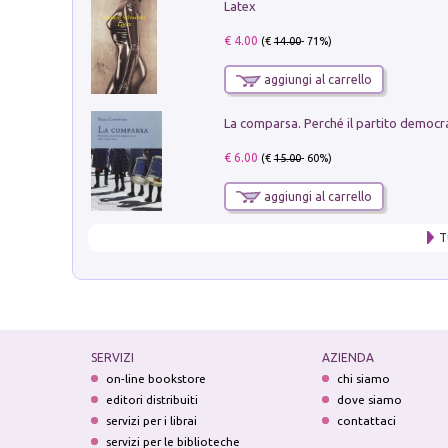
Latex
€ 4.00
(€
14.00
- 71%)
aggiungi al carrello
€ 6.00
(€
15.00
- 60%)
aggiungi al carrello
T
SERVIZI
AZIENDA
on-line bookstore
chi siamo
editori distribuiti
dove siamo
servizi per i librai
contattaci
servizi per le biblioteche