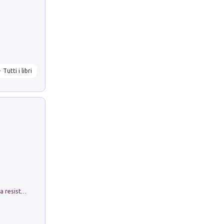
Tutti i libri
Memorial Santa Giulia. Sculture per la resistenza Monchio di Palagano