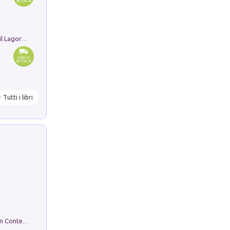
Pastori. Sguardi contemporanei tra il Lagorai e la pianura. Ediz. illustrata
Tutti i libri
in alto! Livello A1. Con CD-Audio. Con Contenuto digitale per accesso on line