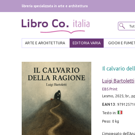
libreria specializzata in arte e architettura
ARTE E ARCHITETTURA
EDITORIA VARIA
GIOCHI E FUME
Il calvario de
Luigi Bartoletti
EBS Print
Lesmo, 2025; br., p
EAN13
:
97912571
Testo in:
Peso: 0 kg
L'impiegato dell'An