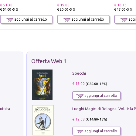
€ 51.30
€ 19.00
€ 16.15
€ 54.00 -5 %
€ 20.00 -5 %
€ 17.00 -5 %
aggiungi al carrello
aggiungi al carrello
aggiu
Offerta Web 1
Specchi
€ 17.00
(€
20.00
- 15%)
aggiungi al carrello
Pietro Bellotti Detto Canaletty. Un Vedutista Veneziano nella Francia dell'Ancien Régime
€ 12.58
(€
14.80
- 15%)
aggiungi al carrello