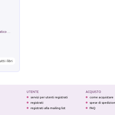
La comparsa. Perché il partito democratico non è mai nato
utti i libri
UTENTE
ACQUISTO
servizi per utenti registrati
come acquistare
registrati
spese di spedizio
registrati alla mailing list
FAQ