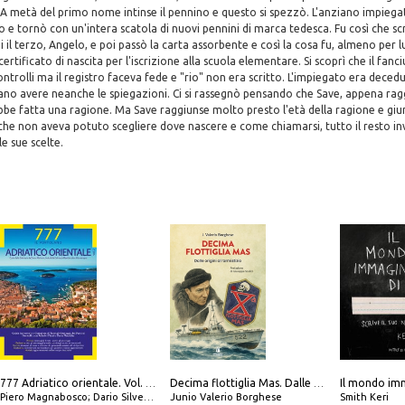
. A metà del primo nome intinse il pennino e questo si spezzò. L'anziano impieg
e tornò con un'intera scatola di nuovi pennini di marca tedesca. Fu così che scr
 il terzo, Angelo, e poi passò la carta assorbente e così la cosa fu, almeno per l
ertificato di nascita per l'iscrizione alla scuola elementare. Si scoprì che il fanc
controlli ma il registro faceva fede e "rio" non era scritto. L'impiegato era dece
ano avere neanche le spiegazioni. Ci si rassegnò pensando che Save, appena ragg
bbe fatta una ragione. Ma Save raggiunse molto presto l'età della ragione e giu
he non aveva potuto scegliere dove nascere e come chiamarsi, tutto il resto in
le sue scelte.
Il mondo imm
777 Adriatico orientale. Vol. 2: Costa della Dalmazia da Zara a Molunat, Isole della Dalmazia Meridionale e Montenegro
Decima flottiglia Mas. Dalle origini all'armistizio
Piero Magnabosco; Dario Silvestro; Marco Sbrizzi
Junio Valerio Borghese
Smith Keri