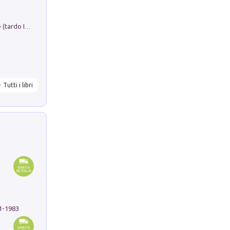
Sofiana. In Sicilia centro-meridionale (tardo III-metà IX secolo d.C.): dall'agro-town tardo-imperiale al villaggio medio-bizantino. Nuova ediz.
Tutti i libri
91-1983