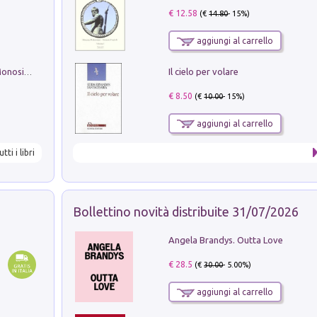
€ 12.58
(€
14.80
- 15%)
aggiungi al carrello
Il cielo per volare
La seduzione del gusto con Pipero & Monosilio
€ 8.50
(€
10.00
- 15%)
aggiungi al carrello
utti i libri
Bollettino novità distribuite 31/07/2026
Angela Brandys. Outta Love
€ 28.5
(€
30.00
- 5.00%)
aggiungi al carrello