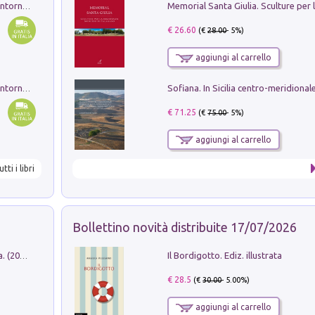
Ruderi delle ville Romano Sabine nei dintorni di Poggio Mirteto. Illustrati dal dott.re prof.re cav.re Ercole Nardi regio ispettore degli scavi e monumenti. Anno 1885. Tavole e studio. Con 25 tavole fuori testo in cartella editoriale
€ 26.60
(€
28.00
- 5%)
aggiungi al carrello
Ruderi delle ville Romano Sabine nei dintorni di Poggio Mirteto. Illustrati dal dott.re prof.re cav.re Ercole Nardi regio ispettore degli scavi e monumenti. Anno 1885
€ 71.25
(€
75.00
- 5%)
aggiungi al carrello
utti i libri
Bollettino novità distribuite 17/07/2026
Il Bordigotto. Ediz. illustrata
Dromos. Libro periodico di architettura. (2026). Vol. 15: Post-model
€ 28.5
(€
30.00
- 5.00%)
aggiungi al carrello