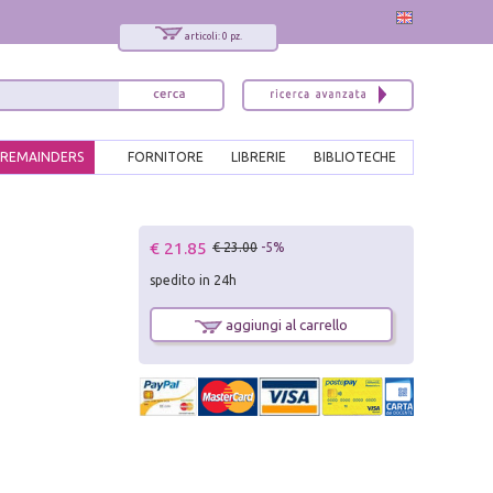
articoli: 0 pz.
REMAINDERS
FORNITORE
LIBRERIE
BIBLIOTECHE
x
€ 21.85
€ 23.00
-5%
Interessato ai nostri libri?
spedito in 24h
Allora iscriviti alla nostra newsletter!
Sarai informato delle nostre novità, potrai
aggiungi al carrello
comunque cancellarti quando desideri.
modulo di iscrizione