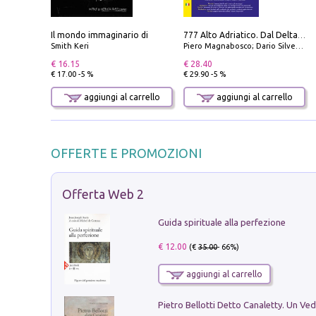
Il mondo immaginario di
777 Alto Adriatico. Dal Delta del Po a Capo Promontore. Con QR Code
Smith Keri
Piero Magnabosco; Dario Silvestro; Marco Sbrizzi
€ 16.15
€ 28.40
€ 17.00 -5 %
€ 29.90 -5 %
aggiungi al carrello
aggiungi al carrello
OFFERTE E PROMOZIONI
Offerta Web 2
Guida spirituale alla perfezione
€ 12.00
(€
35.00
- 66%)
aggiungi al carrello