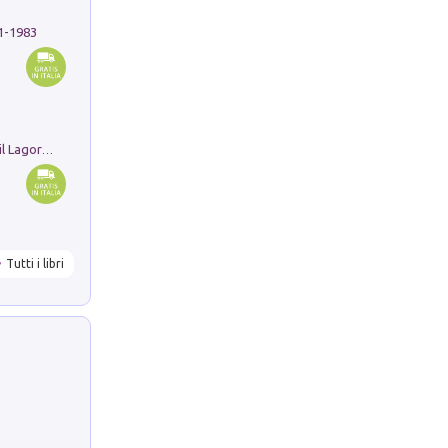
91-1983
Pastori. Sguardi contemporanei tra il Lagorai e la pianura. Ediz. illustrata
Tutti i libri