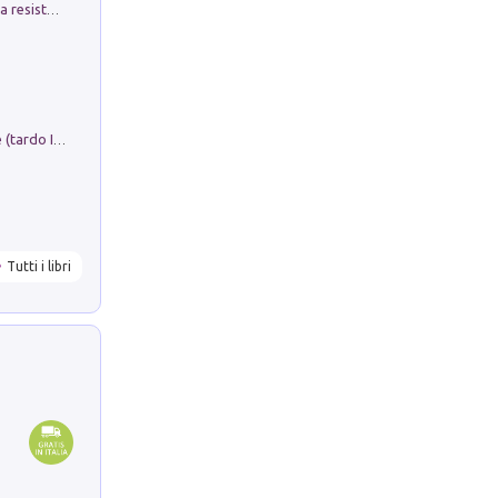
Memorial Santa Giulia. Sculture per la resistenza Monchio di Palagano
Sofiana. In Sicilia centro-meridionale (tardo III-metà IX secolo d.C.): dall'agro-town tardo-imperiale al villaggio medio-bizantino. Nuova ediz.
Tutti i libri