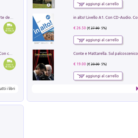
aggiungi al carrello
Ricerche dei dottorandi in storia dell'arte della Sapienza
€ 26.50
(€
27.90
- 5%)
aggiungi al carrello
I monumenti funerari del Lazio antico. Con cartella con tavole
€ 19.00
(€
20.00
- 5%)
aggiungi al carrello
utti i libri