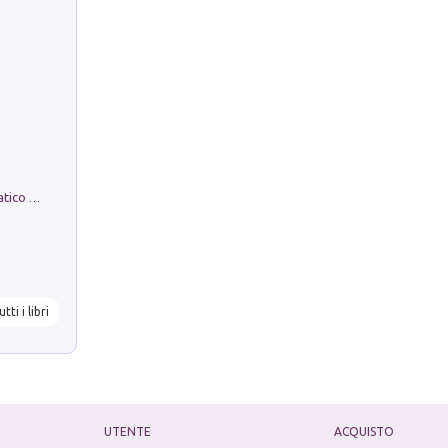
La comparsa. Perché il partito democratico non è mai nato
utti i libri
UTENTE
ACQUISTO