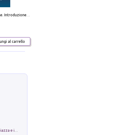
Destra sociale. Introduzione alla «terza via», tra identità, comunità e alternativa al sistema
ngi al carrello
Luoghi Magici di Bologna. Vol. 1: la Piazza e i Suoi Simboli Segreti