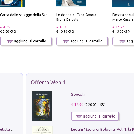
Le donne di Casa Savoia
Carta delle spiagge della Sardegna. Con custodia
Bruna Bertolo
Marco Cassini
€ 4.75
€ 10.35
€ 14.25
€ 5.00 -5 %
€ 10.90 -5 %
€ 15.00 -5 %
aggiungi al carrello
aggiungi al carrello
aggiu
Offerta Web 1
Specchi
€ 17.00
(€
20.00
- 15%)
aggiungi al carrello
Pietro Bellotti Detto Canaletty. Un Vedutista Veneziano nella Francia dell'Ancien Régime