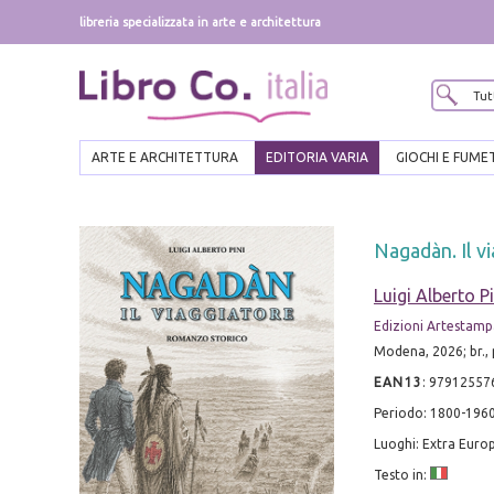
libreria specializzata in arte e architettura
ARTE E ARCHITETTURA
EDITORIA VARIA
GIOCHI E FUME
Nagadàn. Il v
Luigi Alberto Pi
Edizioni Artestamp
Modena, 2026; br., p
EAN13
:
97912557
Periodo: 1800-196
Luoghi: Extra Euro
Testo in: