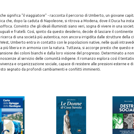
he significa "il viaggiatore" - racconta il percorso di Umberto, un giovane capi
ca che, dopo la caduta di Napoleone, si ritrova a Modena, dove il Duca ha insta
ffoca. Convinto che gli ideali illuministi siano veri, sogna di vivere in una societ
uguali e fratelli. Così, spinto da questo desiderio, decide di lasciare il continente 
icerca di una società più autentica, non ancora irrigidita dalle strutture della c
l West, Umberto entra in contatto con le popolazioni native, nelle quali intraved
ita più libera e in armonia con la natura. Tuttavia, si accorge presto che questo e
ansione dei coloni bianchi e dalla loro visione del progresso. Determinato a non
noscenze al servizio delle comunità indigene. Il romanzo esplora così il tentativ
ivenza e organizzazione sociale, capace di resistere alle pressioni esterne e di
testo segnato da profondi cambiamenti e conflitti imminenti.