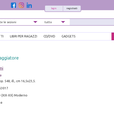
login
registrati
TTI
LIBRI PER RAGAZZI
CD/DVD
GADGETS
iaggiatore
ni
a
p. 548, ill., cm 16,5x23,5.
63017
0 (XIX-XX) Moderno
pa