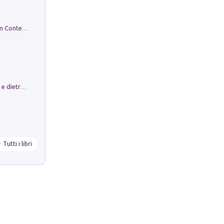
in alto! Livello A1. Con CD-Audio. Con Contenuto digitale per accesso on line
Conte e Mattarella. Sul palcoscenico e dietro le quinte del Quirinale. Un racconto sulle istituzioni
Tutti i libri