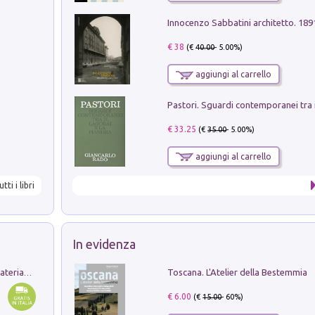
Innocenzo Sabbatini architetto. 18
€ 38
(€
40.00
- 5.00%)
aggiungi al carrello
€ 33.25
(€
35.00
- 5.00%)
aggiungi al carrello
utti i libri
In evidenza
Toscana. L'Atelier della Bestemmia
L'orientalizzante a Capua. Contesti e materiali dagli scavi di Werner Johannowsky nella necropoli di Fornaci. Nuova ediz.
€ 6.00
(€
15.00
- 60%)