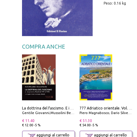
Peso: 0.16 kg
COMPRA ANCHE
La dottrina del fascismo. E i documenti ufficiali dal 1919 al 1945
777 Adriatico orientale. Vol. 1: Istria, Costa della Dalmazia da Smrika a Zara, Isole del Quarnaro, Pag, Arcipelaghi di Zara, Sibenico e Incoronate
Gentile Giovanni;Mussolini Benito
Piero Magnabosco; Dario Silvestro; Marco Sbrizzi
€ 11.40
€ 51.30
€ 12.00 -5 %
€ 54.00 -5 %
aggiungi al carrello
aggiungi al carrello