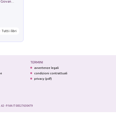
Firenze nell'Ottocento nei disegni di Giovanni Ferruccio Moro (1859­1948)
Tutti i libri
TERMINI
avvertenze legali
ne
condizioni contrattuali
privacy (pdf)
.62 - P.IVA IT 00527630479