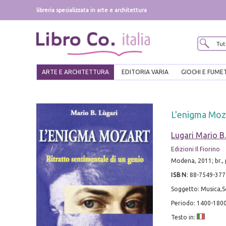
libreria specializzata in arte e architettura
ARTE E ARCHITETTURA
EDITORIA VARIA
GIOCHI E FUME
L'enigma Moza
Lugari Mario B.
Edizioni Il Fiorino
Modena, 2011; br., 
ISBN
:
88-7549-377
Soggetto: Musica,S
Periodo: 1400-1800
Testo in: