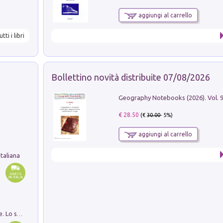
aggiungi al carrello
utti i libri
Bollettino novità distribuite 07/08/2026
€ 28.50
(€
30.00
- 5%)
aggiungi al carrello
taliana
Santissima Trinità e divina proporzione. Lo studio della proporzione nell'arte come ricerca del mistero trinitario