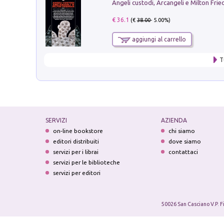
Angeli custodi, Arcangeli e Milton Fri
€ 36.1
(€
38.00
- 5.00%)
aggiungi al carrello
T
SERVIZI
AZIENDA
on-line bookstore
chi siamo
editori distribuiti
dove siamo
servizi per i librai
contattaci
servizi per le biblioteche
servizi per editori
50026 San Casciano V.P. F