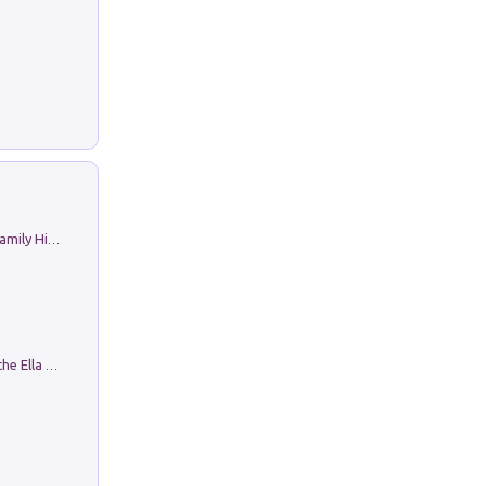
The Nicolas. Restoration Tales in a Family History
Fortunate Objects. Selections from the Ella Fontanals-Cisneros Collection. Objetos Afortunados. Selección de la Colección Ella Fontanals-Cisneros