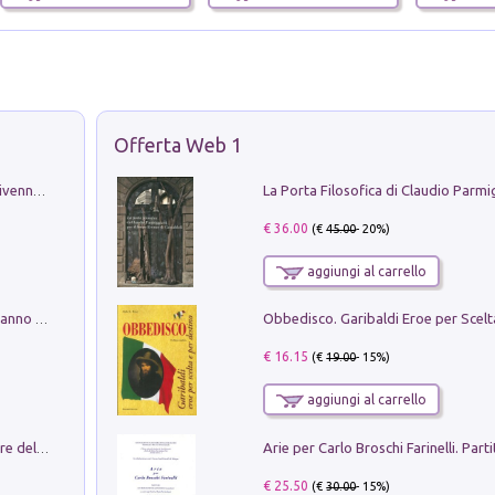
Offerta Web 1
Get the led out. Come i Led Zeppelin divennero la più grande band del mondo
€ 36.00
(€
45.00
- 20%)
aggiungi al carrello
Con questa faccia qui. Le canzoni che hanno fatto la storia di Ligabue
€ 16.15
(€
19.00
- 15%)
aggiungi al carrello
Klose dell'altro mondo. Miro il pescatore del goal
€ 25.50
(€
30.00
- 15%)