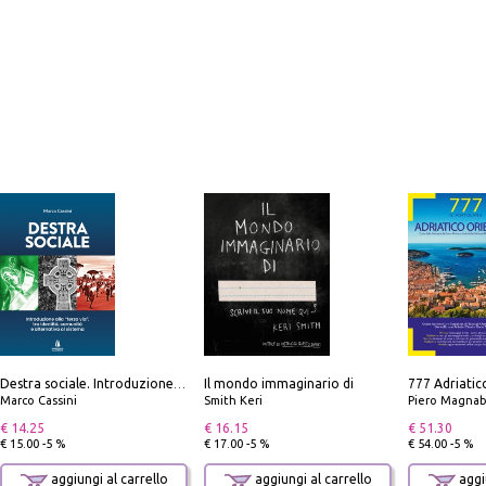
Il mondo immaginario di
Destra sociale. Introduzione alla «terza via», tra identità, comunità e alternativa al sistema
Marco Cassini
Smith Keri
Piero Magnabosco; Dar
€ 14.25
€ 16.15
€ 51.30
€ 15.00 -5 %
€ 17.00 -5 %
€ 54.00 -5 %
aggiungi al carrello
aggiungi al carrello
aggiu