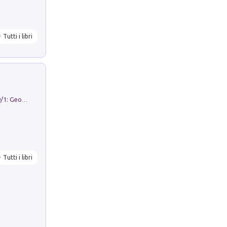
Tutti i libri
Geography Notebooks (2026). Vol. 9/1: Geographies in transition: landscapes, representations and territorial change
Tutti i libri