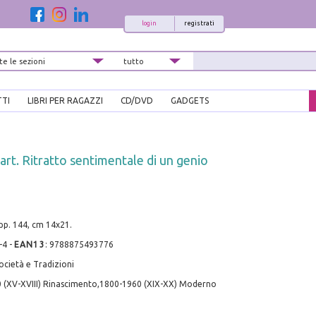
login
registrati
TTI
LIBRI PER RAGAZZI
CD/DVD
GADGETS
rt. Ritratto sentimentale di un genio
pp. 144, cm 14x21.
-4
-
EAN13
:
9788875493776
ocietà e Tradizioni
 (XV-XVIII) Rinascimento,1800-1960 (XIX-XX) Moderno