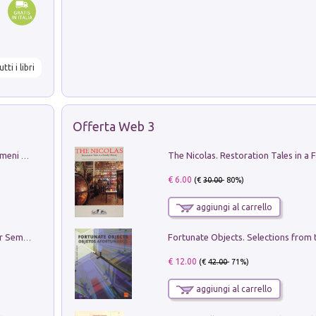
utti i libri
Offerta Web 3
Luci e colori del cielo. Manuale sui fenomeni ottici che si verificano in atmosfera, nella scienza e nella storia: come osservarli e fotografarli
€ 6.00
(€
30.00
- 80%)
aggiungi al carrello
Genio ed epidemia. La storia del dottor Semmelweis, il Salvatore delle Madri
€ 12.00
(€
42.00
- 71%)
aggiungi al carrello