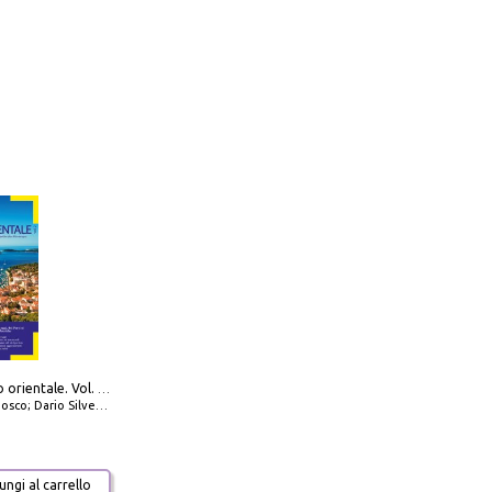
777 Adriatico orientale. Vol. 2: Costa della Dalmazia da Zara a Molunat, Isole della Dalmazia Meridionale e Montenegro
io Silvestro; Marco Sbrizzi
ngi al carrello