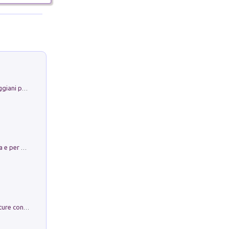
La Porta Filosofica di Claudio Parmiggiani per il Sacro Eremo di Camaldoli
Obbedisco. Garibaldi Eroe per Scelta e per Destino
Arie per Carlo Broschi Farinelli. Partiture con riduzione per clavicembalo (o pianoforte). Seconda serie. Vol. 5