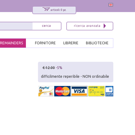
articoli: 0 pz.
REMAINDERS
FORNITORE
LIBRERIE
BIBLIOTECHE
x
€ 12.00
-5%
Interessato ai nostri libri?
difficilmente reperibile - NON ordinabile
Allora iscriviti alla nostra newsletter!
Sarai informato delle nostre novità, potrai
comunque cancellarti quando desideri.
modulo di iscrizione