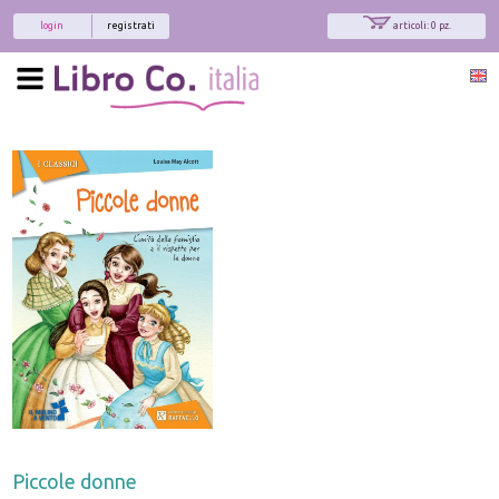
login
registrati
articoli: 0 pz.
Piccole donne