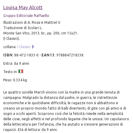
Louisa May Alcott
Gruppo Editoriale Raffaello
Illustrazioni di A. Rossi e Mattrel V.
Traduzione di Scolari L.
Monte San Vito, 2013; br., pp. 200, cm 15x21.
(I Classici).
collana:
I Classici
ISBN
:
88-472-1833-0
-
EAN13
:
9788847218338
Extra: da 9 anni
Testo in:
Peso: 0.334 kg
Le quattro sorelle March vivono con la madre in una grande tenuta di
campagna. Malgrado la distanza dal padre, in guerra, le ristrettezze
economiche e le quotidiane difficoltà, le ragazze non si abbattono e
creano un proprio mondo fatto di balli divertenti, di gite con gli amici e di
sogni a occhi aperti. Scoprono così che la felicità risiede nella semplicità
delle cose, negli affetti e nel profondo legame che le unisce. Un capolavoro
della letteratura per l'infanzia, che ha aiutato a crescere generazioni di
ragazzi. Età di lettura: da 9 anni.