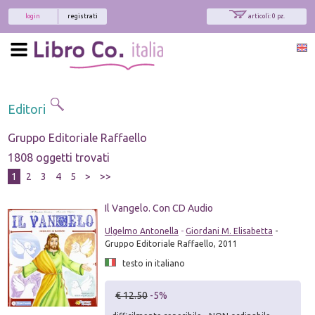
login
registrati
articoli: 0 pz.
Editori
Gruppo Editoriale Raffaello
1808 oggetti trovati
1
2
3
4
5
>
>>
Il Vangelo. Con CD Audio
Ulgelmo Antonella
-
Giordani M. Elisabetta
-
Gruppo Editoriale Raffaello, 2011
testo in italiano
€ 12.50
-5%