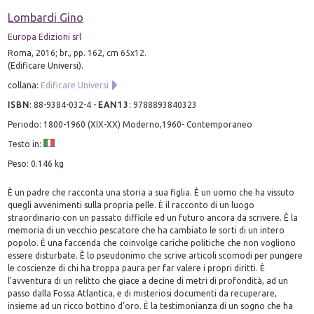
Lombardi Gino
Europa Edizioni srl
Roma, 2016; br., pp. 162, cm 65x12.
(Edificare Universi).
collana:
Edificare Universi
ISBN
:
88-9384-032-4
-
EAN13
:
9788893840323
Periodo: 1800-1960 (XIX-XX) Moderno,1960- Contemporaneo
Testo in:
Peso: 0.146 kg
È un padre che racconta una storia a sua figlia. È un uomo che ha vissuto
quegli avvenimenti sulla propria pelle. È il racconto di un luogo
straordinario con un passato difficile ed un futuro ancora da scrivere. È la
memoria di un vecchio pescatore che ha cambiato le sorti di un intero
popolo. È una faccenda che coinvolge cariche politiche che non vogliono
essere disturbate. È lo pseudonimo che scrive articoli scomodi per pungere
le coscienze di chi ha troppa paura per far valere i propri diritti. È
l'avventura di un relitto che giace a decine di metri di profondità, ad un
passo dalla Fossa Atlantica, e di misteriosi documenti da recuperare,
insieme ad un ricco bottino d'oro. È la testimonianza di un sogno che ha