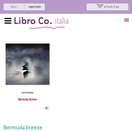
login
registrati
articoli: 0 pz.
Bermuda breeze