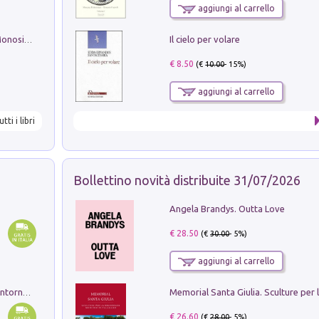
aggiungi al carrello
Il cielo per volare
La seduzione del gusto con Pipero & Monosilio
€ 8.50
(€
10.00
- 15%)
aggiungi al carrello
utti i libri
Bollettino novità distribuite 31/07/2026
Angela Brandys. Outta Love
€ 28.50
(€
30.00
- 5%)
aggiungi al carrello
Ruderi delle ville Romano Sabine nei dintorni di Poggio Mirteto. Illustrati dal dott.re prof.re cav.re Ercole Nardi regio ispettore degli scavi e monumenti. Anno 1885. Tavole e studio. Con 25 tavole fuori testo in cartella editoriale
€ 26.60
(€
28.00
- 5%)