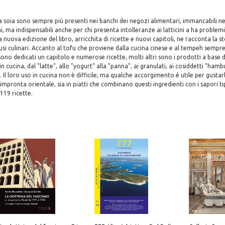
la soia sono sempre più presenti nei banchi dei negozi alimentari, immancabili ne
, ma indispensabili anche per chi presenta intolleranze ai latticini a ha problemi
nuova edizione del libro, arricchita di ricette e nuovi capitoli, ne racconta la sto
i usi culinari. Accanto al tofu che proviene dalla cucina cinese e al tempeh sempr
sono dedicati un capitolo e numerose ricette, molti altri sono i prodotti a base di
n cucina, dal "latte", allo "yogurt" alla "panna", ai granulati, ai cosiddetti "ham
Il loro uso in cucina non è difficile, ma qualche accorgimento è utile per gustarli
 impronta orientale, sia in piatti che combinano questi ingredienti con i sapori tip
119 ricette.