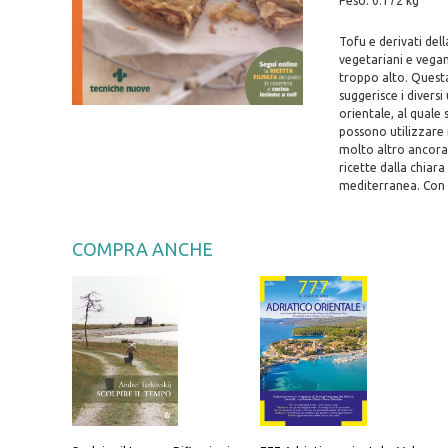
Peso: 0.172 kg
Tofu e derivati del
vegetariani e vegani
troppo alto. Questa 
suggerisce i divers
orientale, al quale 
possono utilizzare i
molto altro ancora. 
ricette dalla chiara
mediterranea. Con 
COMPRA ANCHE