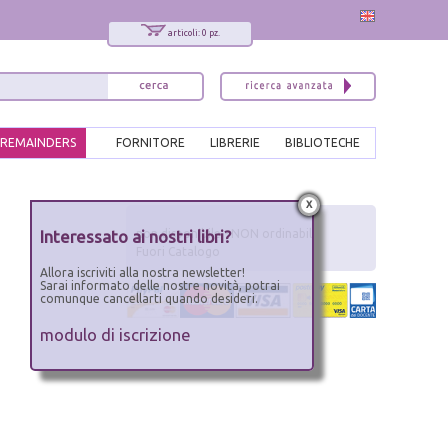
articoli: 0 pz.
REMAINDERS
FORNITORE
LIBRERIE
BIBLIOTECHE
x
Interessato ai nostri libri?
non disponibile - NON ordinabile
Fuori Catalogo
Allora iscriviti alla nostra newsletter!
Sarai informato delle nostre novità, potrai
comunque cancellarti quando desideri.
modulo di iscrizione