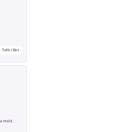
Tutti i libri
Memorial Santa Giulia. Sculture per la resistenza Monchio di Palagano