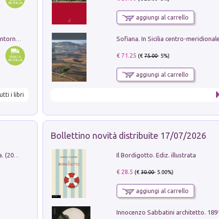
aggiungi al carrello
Ruderi delle ville Romano Sabine nei dintorni di Poggio Mirteto. Illustrati dal dott.re prof.re cav.re Ercole Nardi regio ispettore degli scavi e monumenti. Anno 1885
€ 71.25
(€
75.00
- 5%)
aggiungi al carrello
utti i libri
Bollettino novità distribuite 17/07/2026
Il Bordigotto. Ediz. illustrata
Dromos. Libro periodico di architettura. (2026). Vol. 15: Post-model
€ 28.5
(€
30.00
- 5.00%)
aggiungi al carrello
Innocenzo Sabbatini architetto. 18