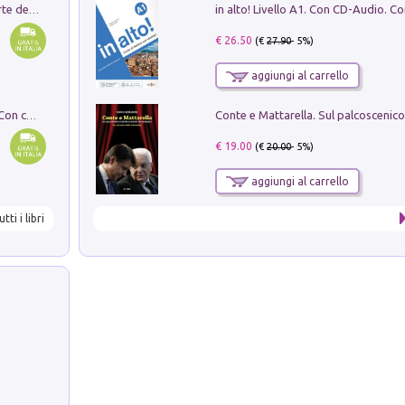
Ricerche dei dottorandi in storia dell'arte della Sapienza
€ 26.50
(€
27.90
- 5%)
aggiungi al carrello
I monumenti funerari del Lazio antico. Con cartella con tavole
€ 19.00
(€
20.00
- 5%)
aggiungi al carrello
utti i libri