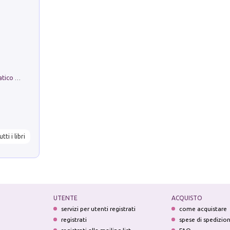
La comparsa. Perché il partito democratico non è mai nato
utti i libri
UTENTE
ACQUISTO
servizi per utenti registrati
come acquistare
registrati
spese di spedizio