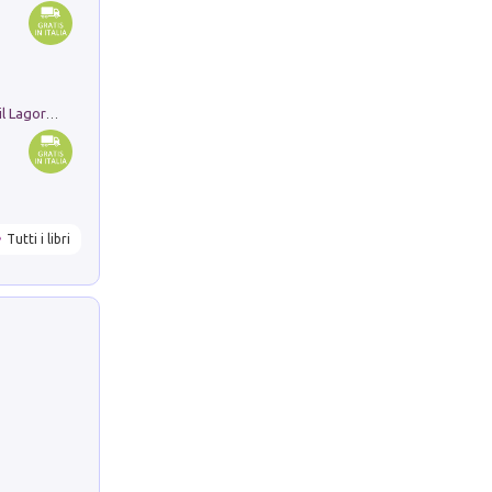
Pastori. Sguardi contemporanei tra il Lagorai e la pianura. Ediz. illustrata
Tutti i libri