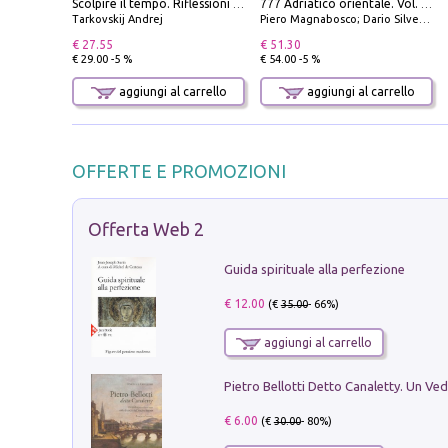
Scolpire il tempo. Riflessioni sul cinema.
777 Adriatico orientale. Vol. 1: Istria, Costa della Dalmazia da Smrika a Zara, Isole del Quarnaro, Pag, Arcipelaghi di Zara, Sibenico e Incoronate
Tarkovskij Andrej
Piero Magnabosco; Dario Silvestro; Marco Sbrizzi
€ 27.55
€ 51.30
€ 29.00 -5 %
€ 54.00 -5 %
aggiungi al carrello
aggiungi al carrello
OFFERTE E PROMOZIONI
Offerta Web 2
Guida spirituale alla perfezione
€ 12.00
(€
35.00
- 66%)
aggiungi al carrello
€ 6.00
(€
30.00
- 80%)