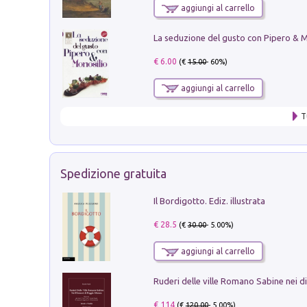
aggiungi al carrello
€ 6.00
(€
15.00
- 60%)
aggiungi al carrello
T
Spedizione gratuita
Il Bordigotto. Ediz. illustrata
€ 28.5
(€
30.00
- 5.00%)
aggiungi al carrello
€ 114
(€
120.00
- 5.00%)