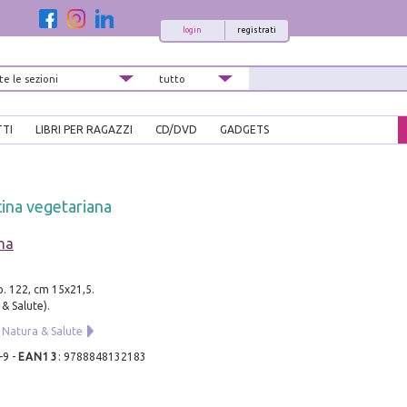
login
registrati
TTI
LIBRI PER RAGAZZI
CD/DVD
GADGETS
ucina vegetariana
na
pp. 122, cm 15x21,5.
 & Salute).
i Natura & Salute
-9
-
EAN13
:
9788848132183