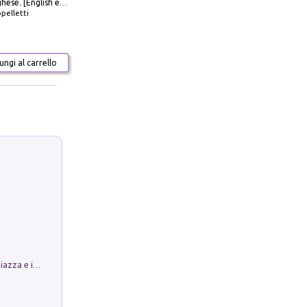
Galleria Borghese. [English edition]
pelletti
ngi al carrello
Luoghi Magici di Bologna. Vol. 1: la Piazza e i Suoi Simboli Segreti