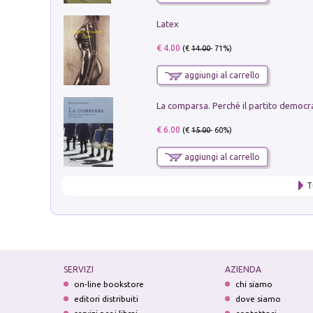
Latex
€ 4.00
(€
14.00
- 71%)
aggiungi al carrello
€ 6.00
(€
15.00
- 60%)
aggiungi al carrello
T
SERVIZI
AZIENDA
on-line bookstore
chi siamo
editori distribuiti
dove siamo