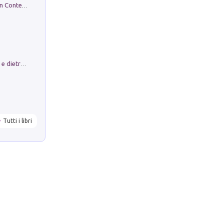
in alto! Livello A1. Con CD-Audio. Con Contenuto digitale per accesso on line
Conte e Mattarella. Sul palcoscenico e dietro le quinte del Quirinale. Un racconto sulle istituzioni
Tutti i libri