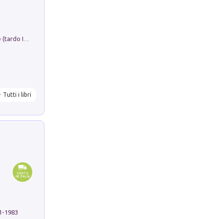
Sofiana. In Sicilia centro-meridionale (tardo III-metà IX secolo d.C.): dall'agro-town tardo-imperiale al villaggio medio-bizantino. Nuova ediz.
Tutti i libri
91-1983