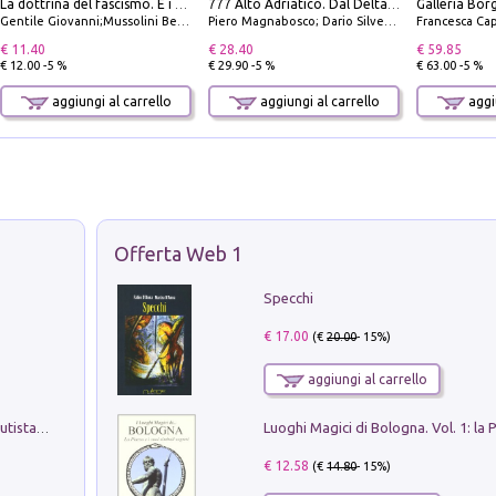
La dottrina del fascismo. E i documenti ufficiali dal 1919 al 1945
777 Alto Adriatico. Dal Delta del Po a Capo Promontore. Con QR Code
Gentile Giovanni;Mussolini Benito
Piero Magnabosco; Dario Silvestro; Marco Sbrizzi
Francesca Cap
€ 11.40
€ 28.40
€ 59.85
€ 12.00 -5 %
€ 29.90 -5 %
€ 63.00 -5 %
aggiungi al carrello
aggiungi al carrello
aggiu
Offerta Web 1
Specchi
€ 17.00
(€
20.00
- 15%)
aggiungi al carrello
Pietro Bellotti Detto Canaletty. Un Vedutista Veneziano nella Francia dell'Ancien Régime
€ 12.58
(€
14.80
- 15%)