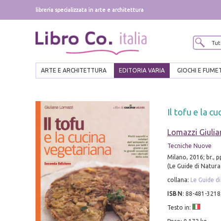
libreria specializzata in arte e architettura
ARTE E ARCHITETTURA
EDITORIA VARIA
GIOCHI E FUME
Il tofu e la c
Lomazzi Giulia
Tecniche Nuove
Milano, 2016; br., 
(Le Guide di Natura
collana:
Le Guide d
ISBN
:
88-481-3218
Testo in: