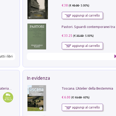
€ 38
(€
40.00
- 5.00%)
aggiungi al carrello
€ 33.25
(€
35.00
- 5.00%)
aggiungi al carrello
utti i libri
In evidenza
Toscana. L'Atelier della Bestemmia
L'orientalizzante a Capua. Contesti e materiali dagli scavi di Werner Johannowsky nella necropoli di Fornaci. Nuova ediz.
€ 6.00
(€
15.00
- 60%)
aggiungi al carrello