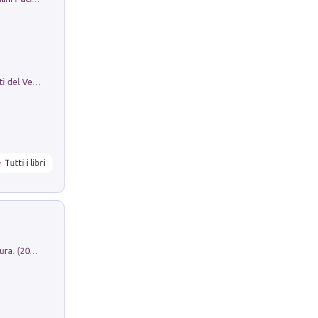
Le Epigrafi Della Valle Di Comino. Atti del Ventesimo Convegno Epigrafico Cominese
Tutti i libri
Dromos. Libro periodico di architettura. (2026). Vol. 15: Post-model