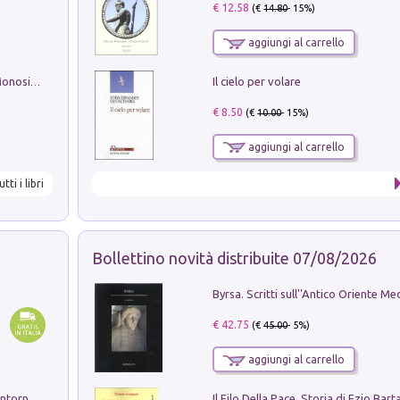
€ 12.58
(€
14.80
- 15%)
aggiungi al carrello
Il cielo per volare
La seduzione del gusto con Pipero & Monosilio
€ 8.50
(€
10.00
- 15%)
aggiungi al carrello
utti i libri
Bollettino novità distribuite 07/08/2026
€ 42.75
(€
45.00
- 5%)
aggiungi al carrello
Ruderi delle ville Romano Sabine nei dintorni di Poggio Mirteto. Illustrati dal dott.re prof.re cav.re Ercole Nardi regio ispettore degli scavi e monumenti. Anno 1885. Tavole e studio. Con 25 tavole fuori testo in cartella editoriale