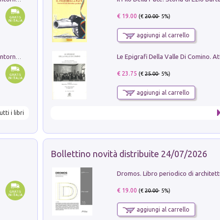
€ 19.00
(€
20.00
- 5%)
aggiungi al carrello
Ruderi delle ville Romano Sabine nei dintorni di Poggio Mirteto. Illustrati dal dott.re prof.re cav.re Ercole Nardi regio ispettore degli scavi e monumenti. Anno 1885
€ 23.75
(€
25.00
- 5%)
aggiungi al carrello
utti i libri
Bollettino novità distribuite 24/07/2026
€ 19.00
(€
20.00
- 5%)
aggiungi al carrello