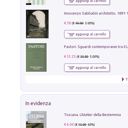
aggiungi al carrello
Innocenzo Sabbatini architetto. 1891-
€ 38
(€
40.00
- 5.00%)
aggiungi al carrello
€ 33.25
(€
35.00
- 5.00%)
aggiungi al carrello
T
In evidenza
Toscana. L'Atelier della Bestemmia
€ 6.00
(€
15.00
- 60%)