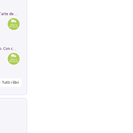
Ricerche dei dottorandi in storia dell'arte della Sapienza
I monumenti funerari del Lazio antico. Con cartella con tavole
Tutti i libri