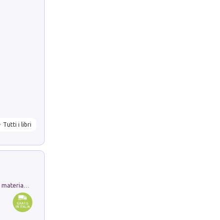
Tutti i libri
L'orientalizzante a Capua. Contesti e materiali dagli scavi di Werner Johannowsky nella necropoli di Fornaci. Nuova ediz.