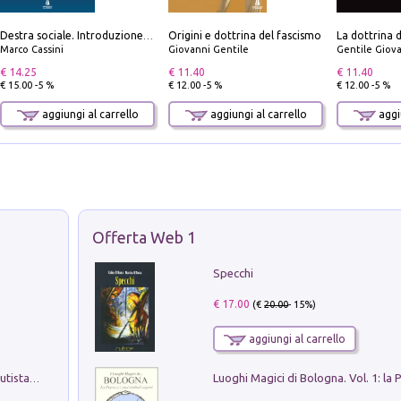
Origini e dottrina del fascismo
Destra sociale. Introduzione alla «terza via», tra identità, comunità e alternativa al sistema
Marco Cassini
Giovanni Gentile
Gentile Giovan
€ 14.25
€ 11.40
€ 11.40
€ 15.00 -5 %
€ 12.00 -5 %
€ 12.00 -5 %
aggiungi al carrello
aggiungi al carrello
aggiu
Offerta Web 1
Specchi
€ 17.00
(€
20.00
- 15%)
aggiungi al carrello
Pietro Bellotti Detto Canaletty. Un Vedutista Veneziano nella Francia dell'Ancien Régime