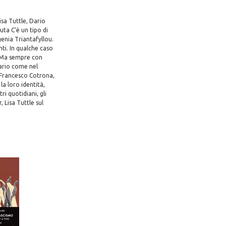
isa Tuttle, Dario
uta C'è un tipo di
enia Triantafyllou.
ti. In qualche caso
. Ma sempre con
iario come nel
 Francesco Cotrona,
a loro identità,
ri quotidiani, gli
 Lisa Tuttle sul