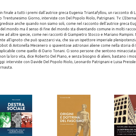
 finale a tutti i premi dall'autrice greca Eugenia Triantafyllou, un racconto di L
o Trentunesimo Giorno, interviste con Del Popolo Riolo, Patrignani. Tv: L'Eterna
ggredisce anche quando non siamo soli, come nel racconto dell'autrice greca Eug
e del mondo ma il senso di fine del mondo sta diventando comune in molti raccon
mone ad altre specie, come nei racconti di Giampietro Stocco e Mariano Rampini
nte all'ignoto che può spazzarci via, che sia un ispettore imperiale plenipotenz
bot di Antonella Mecenero o spaventose astronavi aliene come nella storia di
licabile come quello di Dario Tonani. Ci sono persone che sentono minacciata l
 non la loro vita, dice Roberto Del Piano, e senza bisogno di alieni, bastano i most
gi: interviste con Davide Del Popolo Riolo, Leonardo Patrignani e Luisa Preissler,
rnauta.