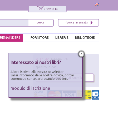
articoli: 0 pz.
REMAINDERS
FORNITORE
LIBRERIE
BIBLIOTECHE
x
€ 11.40
€ 12.00
-5%
Interessato ai nostri libri?
spedito in 24h
Allora iscriviti alla nostra newsletter!
Sarai informato delle nostre novità, potrai
aggiungi al carrello
comunque cancellarti quando desideri.
modulo di iscrizione