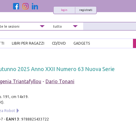
login
registrati
TTI
LIBRI PER RAGAZZI
CD/DVD
GADGETS
utunno 2025 Anno XXII Numero 63 Nuova Serie
genia Triantafyllou
-
Dario Tonani
pp. 191, cm 14x19.
t).
nza Robot
-7
-
EAN13
:
9788825433722