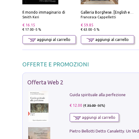
Il mondo immaginario di
Galleria Borghese. [English edition]
Smith Keri
Francesca Cappelletti
€ 16.15
€ 59.85
€ 17.00 -5 %
€ 63.00 -5 %
aggiungi al carrello
aggiungi al carrello
OFFERTE E PROMOZIONI
Offerta Web 2
Guida spirituale alla perfezione
€ 12.00
(€
35.00
- 66%)
aggiungi al carrello