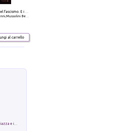
La dottrina del fascismo. E i documenti ufficiali dal 1919 al 1945
ni;Mussolini Benito
ngi al carrello
Luoghi Magici di Bologna. Vol. 1: la Piazza e i Suoi Simboli Segreti