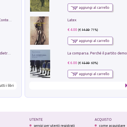
aggiungi al carrello
Latex
in alto! Livello A1. Con CD-Audio. Con Contenuto digitale per accesso on line
€ 4.00
(€
14.00
- 71%)
aggiungi al carrello
Conte e Mattarella. Sul palcoscenico e dietro le quinte del Quirinale. Un racconto sulle istituzioni
€ 6.00
(€
15.00
- 60%)
aggiungi al carrello
utti i libri
UTENTE
ACQUISTO
servizi per utenti registrati
come acquistare