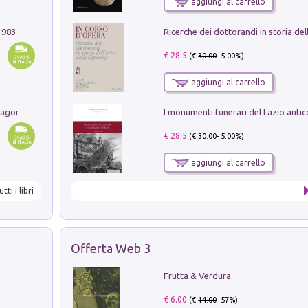
aggiungi al carrello
1983
€ 28.5
(€
30.00
- 5.00%)
aggiungi al carrello
Pastori. Sguardi contemporanei tra il Lagorai e la pianura. Ediz. illustrata
€ 28.5
(€
30.00
- 5.00%)
aggiungi al carrello
utti i libri
Offerta Web 3
Frutta & Verdura
€ 6.00
(€
14.00
- 57%)