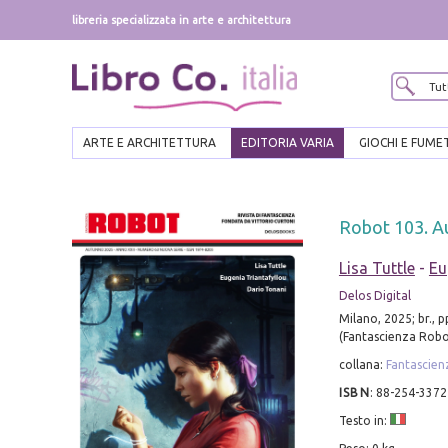
libreria specializzata in arte e architettura
ARTE E ARCHITETTURA
EDITORIA VARIA
GIOCHI E FUME
Robot 103. A
Lisa Tuttle
-
Eu
Delos Digital
Milano, 2025; br., 
(Fantascienza Robo
collana:
Fantascie
ISBN
:
88-254-3372
Testo in: