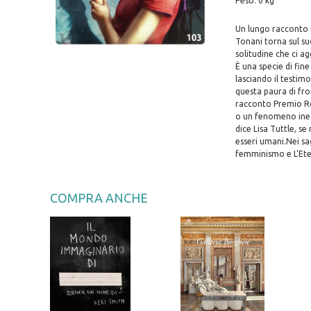
Peso: 0 kg
Un lungo racconto in
Tonani torna sul su
solitudine che ci a
È una specie di fin
lasciando il testi
questa paura di fro
racconto Premio Ro
o un fenomeno inesp
dice Lisa Tuttle, se
esseri umani.Nei sag
femminismo e L'Ete
COMPRA ANCHE