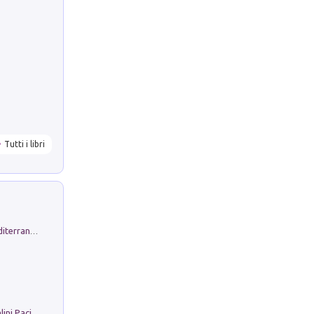
Tutti i libri
Byrsa. Scritti sull''Antico Oriente Mediterraneo. 45-46/2024
Il Filo Della Pace. Storia di Ezio Bartalini Pacifista