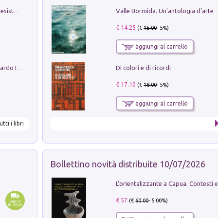
Valle Bormida. Un'antologia d'arte
Memorial Santa Giulia. Sculture per la resistenza Monchio di Palagano
€ 14.25
(€
15.00
- 5%)
aggiungi al carrello
Di colori e di ricordi
Sofiana. In Sicilia centro-meridionale (tardo III-metà IX secolo d.C.): dall'agro-town tardo-imperiale al villaggio medio-bizantino. Nuova ediz.
€ 17.10
(€
18.00
- 5%)
aggiungi al carrello
utti i libri
Bollettino novità distribuite 10/07/2026
€ 57
(€
60.00
- 5.00%)