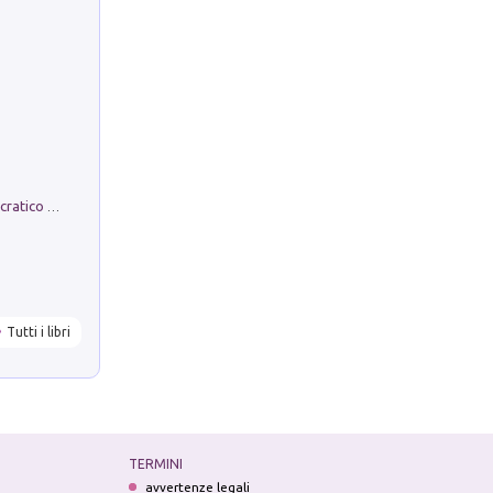
La comparsa. Perché il partito democratico non è mai nato
Tutti i libri
TERMINI
avvertenze legali