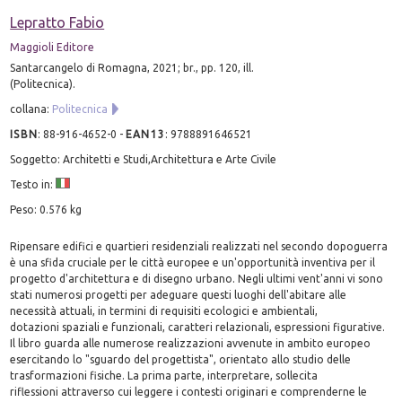
Lepratto Fabio
Maggioli Editore
Santarcangelo di Romagna, 2021; br., pp. 120, ill.
(Politecnica).
collana:
Politecnica
ISBN
:
88-916-4652-0
-
EAN13
:
9788891646521
Soggetto: Architetti e Studi,Architettura e Arte Civile
Testo in:
Peso: 0.576 kg
Ripensare edifici e quartieri residenziali realizzati nel secondo dopoguerra
è una sfida cruciale per le città europee e un'opportunità inventiva per il
progetto d'architettura e di disegno urbano. Negli ultimi vent'anni vi sono
stati numerosi progetti per adeguare questi luoghi dell'abitare alle
necessità attuali, in termini di requisiti ecologici e ambientali,
dotazioni spaziali e funzionali, caratteri relazionali, espressioni figurative.
Il libro guarda alle numerose realizzazioni avvenute in ambito europeo
esercitando lo "sguardo del progettista", orientato allo studio delle
trasformazioni fisiche. La prima parte, interpretare, sollecita
riflessioni attraverso cui leggere i contesti originari e comprenderne le