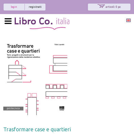
login
registrati
articoli: 0 pz.
Trasformare case e quartieri