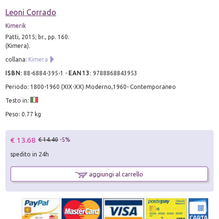
Leoni Corrado
Kimerik
Patti, 2015; br., pp. 160.
(Kimera).
collana:
Kimera
ISBN
:
88-6884-395-1
-
EAN13
:
9788868843953
Periodo: 1800-1960 (XIX-XX) Moderno,1960- Contemporaneo
Testo in:
Peso: 0.77 kg
€ 13.68
€ 14.40
-5%
spedito in 24h
aggiungi al carrello