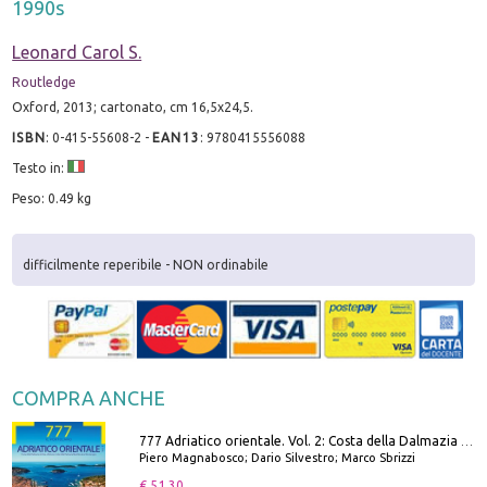
1990s
Leonard Carol S.
Routledge
Oxford, 2013; cartonato, cm 16,5x24,5.
ISBN
:
0-415-55608-2
-
EAN13
:
9780415556088
Testo in:
Peso: 0.49 kg
difficilmente reperibile - NON ordinabile
COMPRA ANCHE
777 Adriatico orientale. Vol. 2: Costa della Dalmazia da Zara a Molunat, Isole della Dalmazia Meridionale e Montenegro
Piero Magnabosco; Dario Silvestro; Marco Sbrizzi
€ 51.30