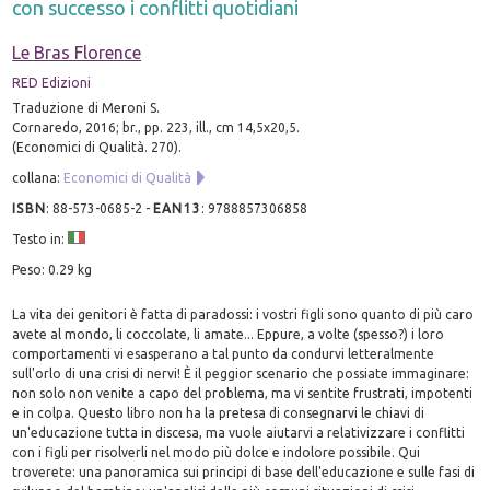
con successo i conflitti quotidiani
Le Bras Florence
RED Edizioni
Traduzione di Meroni S.
Cornaredo, 2016; br., pp. 223, ill., cm 14,5x20,5.
(Economici di Qualità. 270).
collana:
Economici di Qualità
ISBN
:
88-573-0685-2
-
EAN13
:
9788857306858
Testo in:
Peso: 0.29 kg
La vita dei genitori è fatta di paradossi: i vostri figli sono quanto di più caro
avete al mondo, li coccolate, li amate... Eppure, a volte (spesso?) i loro
comportamenti vi esasperano a tal punto da condurvi letteralmente
sull'orlo di una crisi di nervi! È il peggior scenario che possiate immaginare:
non solo non venite a capo del problema, ma vi sentite frustrati, impotenti
e in colpa. Questo libro non ha la pretesa di consegnarvi le chiavi di
un'educazione tutta in discesa, ma vuole aiutarvi a relativizzare i conflitti
con i figli per risolverli nel modo più dolce e indolore possibile. Qui
troverete: una panoramica sui principi di base dell'educazione e sulle fasi di