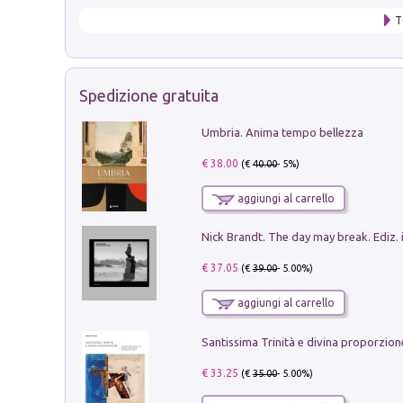
T
Spedizione gratuita
Umbria. Anima tempo bellezza
€ 38.00
(€
40.00
- 5%)
aggiungi al carrello
Nick Brandt. The day may break. Ediz. i
€ 37.05
(€
39.00
- 5.00%)
aggiungi al carrello
€ 33.25
(€
35.00
- 5.00%)