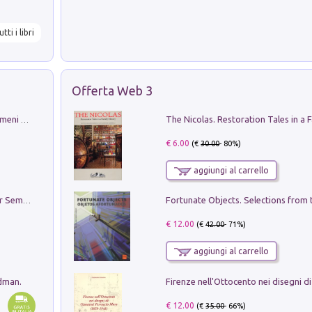
utti i libri
Offerta Web 3
Luci e colori del cielo. Manuale sui fenomeni ottici che si verificano in atmosfera, nella scienza e nella storia: come osservarli e fotografarli
€ 6.00
(€
30.00
- 80%)
aggiungi al carrello
Genio ed epidemia. La storia del dottor Semmelweis, il Salvatore delle Madri
€ 12.00
(€
42.00
- 71%)
aggiungi al carrello
edman.
€ 12.00
(€
35.00
- 66%)