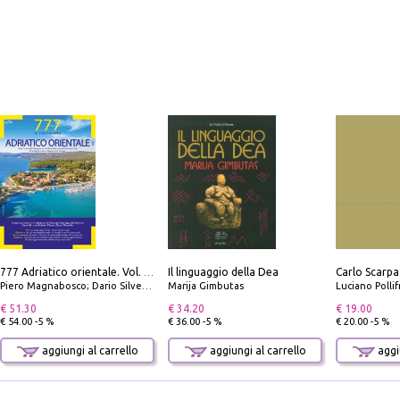
Il linguaggio della Dea
777 Adriatico orientale. Vol. 1: Istria, Costa della Dalmazia da Smrika a Zara, Isole del Quarnaro, Pag, Arcipelaghi di Zara, Sibenico e Incoronate
Piero Magnabosco; Dario Silvestro; Marco Sbrizzi
Marija Gimbutas
Luciano Polli
€ 51.30
€ 34.20
€ 19.00
€ 54.00 -5 %
€ 36.00 -5 %
€ 20.00 -5 %
aggiungi al carrello
aggiungi al carrello
aggiu