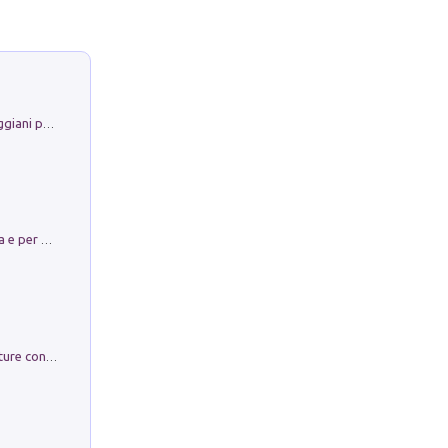
La Porta Filosofica di Claudio Parmiggiani per il Sacro Eremo di Camaldoli
Obbedisco. Garibaldi Eroe per Scelta e per Destino
Arie per Carlo Broschi Farinelli. Partiture con riduzione per clavicembalo (o pianoforte). Seconda serie. Vol. 5