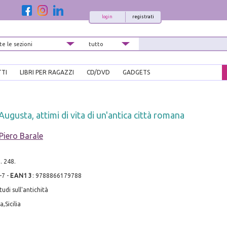
login
registrati
TTI
LIBRI PER RAGAZZI
CD/DVD
GADGETS
Augusta, attimi di vita di un'antica città romana
Piero Barale
. 248.
-7
-
EAN13
:
9788866179788
udi sull'antichità
,Sicilia