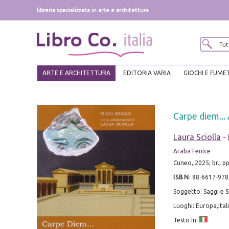
libreria specializzata in arte e architettura
ARTE E ARCHITETTURA
EDITORIA VARIA
GIOCHI E FUME
Carpe diem... 
Laura Sciolla
-
Araba Fenice
Cuneo, 2025; br., pp
ISBN
:
88-6617-978
Soggetto: Saggi e St
Luoghi: Europa,Italia
Testo in: