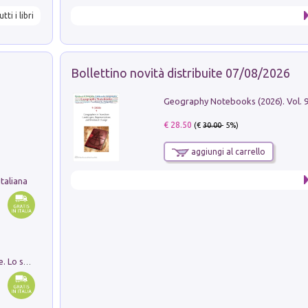
utti i libri
Bollettino novità distribuite 07/08/2026
€ 28.50
(€
30.00
- 5%)
aggiungi al carrello
taliana
Santissima Trinità e divina proporzione. Lo studio della proporzione nell'arte come ricerca del mistero trinitario