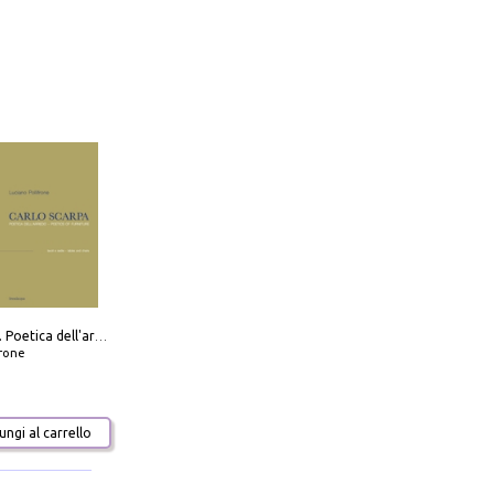
Carlo Scarpa. Poetica dell'arredo. Tavoli e sedie-Poetics of furniture. Tables and chairs. Ediz. bilingue
frone
ngi al carrello