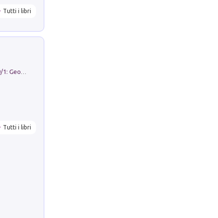
Tutti i libri
Geography Notebooks (2026). Vol. 9/1: Geographies in transition: landscapes, representations and territorial change
Tutti i libri