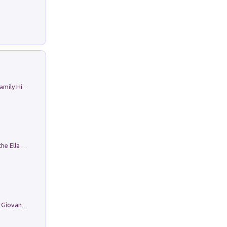
The Nicolas. Restoration Tales in a Family History
Fortunate Objects. Selections from the Ella Fontanals-Cisneros Collection. Objetos Afortunados. Selección de la Colección Ella Fontanals-Cisneros
Firenze nell'Ottocento nei disegni di Giovanni Ferruccio Moro (1859­1948)