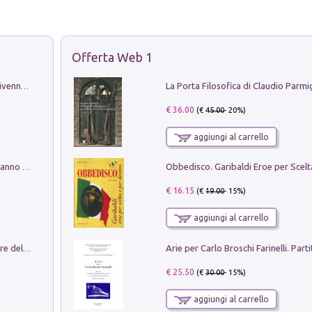
Offerta Web 1
Get the led out. Come i Led Zeppelin divennero la più grande band del mondo
€ 36.00
(€
45.00
- 20%)
aggiungi al carrello
Con questa faccia qui. Le canzoni che hanno fatto la storia di Ligabue
€ 16.15
(€
19.00
- 15%)
aggiungi al carrello
Klose dell'altro mondo. Miro il pescatore del goal
€ 25.50
(€
30.00
- 15%)
aggiungi al carrello