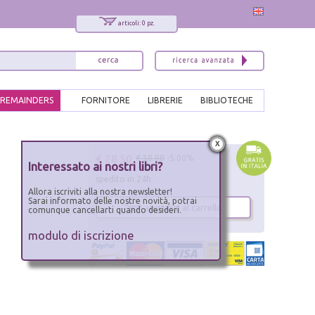
articoli: 0 pz.
REMAINDERS
FORNITORE
LIBRERIE
BIBLIOTECHE
x
€ 28.50
€ 30.00
-5.00%
Interessato ai nostri libri?
spedito in 24h
Allora iscriviti alla nostra newsletter!
Sarai informato delle nostre novità, potrai
aggiungi al carrello
comunque cancellarti quando desideri.
modulo di iscrizione