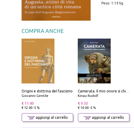
Peso: 1.19 kg
COMPRA ANCHE
Origini e dottrina del fascismo
Camerata. Il mio onore si chiama fedeltà
Giovanni Gentile
Kinau Rudolf
€ 11.40
€ 9.50
€ 12.00 -5 %
€ 10.00 -5 %
aggiungi al carrello
aggiungi al carrello