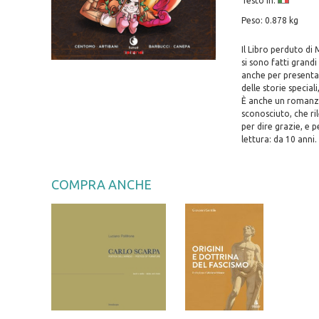
Testo in:
Peso: 0.878 kg
Il Libro perduto di
si sono fatti grandi
anche per presentar
delle storie special
È anche un romanzo 
sconosciuto, che ri
per dire grazie, e p
lettura: da 10 anni.
COMPRA ANCHE