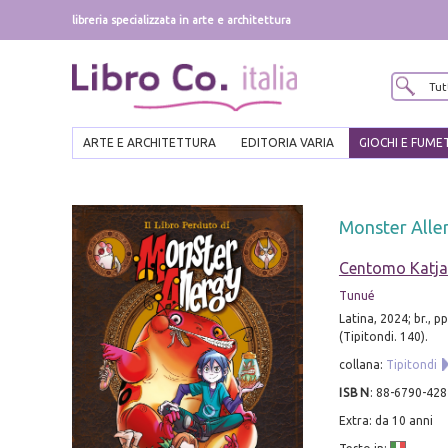
libreria specializzata in arte e architettura
ARTE E ARCHITETTURA
EDITORIA VARIA
GIOCHI E FUME
Monster Aller
Centomo Katja
Tunué
Latina, 2024; br., pp
(Tipitondi. 140).
collana:
Tipitondi
ISBN
:
88-6790-428
Extra: da 10 anni