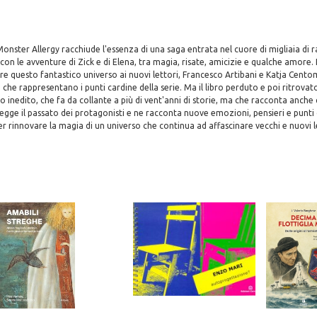
 Monster Allergy racchiude l'essenza di una saga entrata nel cuore di migliaia di 
 con le avventure di Zick e di Elena, tra magia, risate, amicizie e qualche amore. 
e questo fantastico universo ai nuovi lettori, Francesco Artibani e Katja Cent
i, che rappresentano i punti cardine della serie. Ma il libro perduto e poi ritrova
inedito, che fa da collante a più di vent'anni di storie, ma che racconta anche
legge il passato dei protagonisti e ne racconta nuove emozioni, pensieri e punti
er rinnovare la magia di un universo che continua ad affascinare vecchi e nuovi le