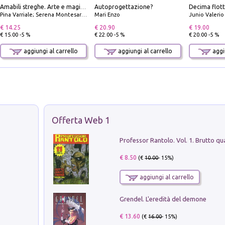
Autoprogettazione?
Amabili streghe. Arte e magie di Leonora Carrington e Remedios Varo
Pina Varriale; Serena Montesarchio
Mari Enzo
Junio Valeri
€ 14.25
€ 20.90
€ 19.00
€ 15.00 -5 %
€ 22.00 -5 %
€ 20.00 -5 %
aggiungi al carrello
aggiungi al carrello
aggiu
Offerta Web 1
€ 8.50
(€
10.00
- 15%)
aggiungi al carrello
Grendel. L'eredità del demone
€ 13.60
(€
16.00
- 15%)