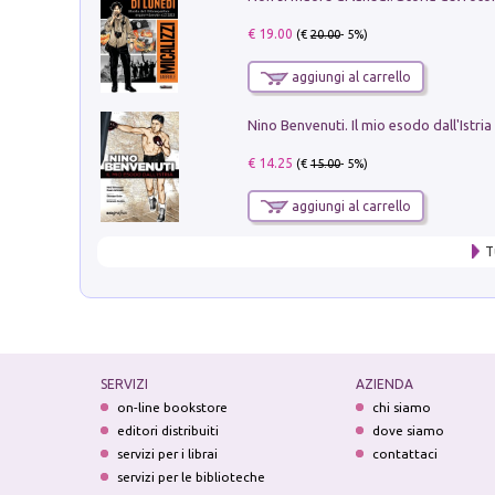
€ 19.00
(€
20.00
- 5%)
aggiungi al carrello
Nino Benvenuti. Il mio esodo dall'Istria
€ 14.25
(€
15.00
- 5%)
aggiungi al carrello
T
SERVIZI
AZIENDA
on-line bookstore
chi siamo
editori distribuiti
dove siamo
servizi per i librai
contattaci
servizi per le biblioteche