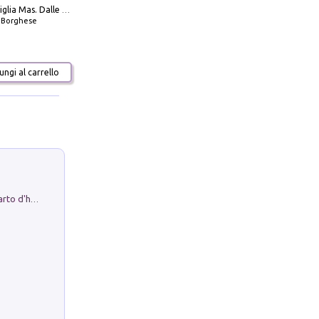
Decima flottiglia Mas. Dalle origini all'armistizio
o Borghese
ngi al carrello
Professor Rantolo. Vol. 1. Brutto quarto d'horror