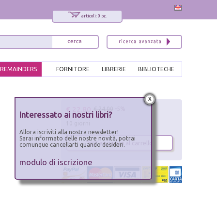
articoli: 0 pz.
REMAINDERS
FORNITORE
LIBRERIE
BIBLIOTECHE
x
€ 22.80
€ 24.00
-5%
Interessato ai nostri libri?
10 giorni
Allora iscriviti alla nostra newsletter!
Sarai informato delle nostre novità, potrai
aggiungi al carrello
comunque cancellarti quando desideri.
modulo di iscrizione