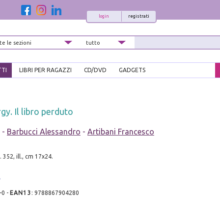
login
registrati
TTI
LIBRI PER RAGAZZI
CD/DVD
GADGETS
gy. Il libro perduto
-
Barbucci Alessandro
-
Artibani Francesco
. 352, ill., cm 17x24.
-0
-
EAN13
:
9788867904280