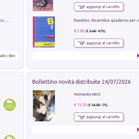
aggiungi al carrello
Dottore, ho come un peso sullo stomaco.... Vol. 3
€ 3.00
(€
5.00
- 40%)
aggiungi al carrello
utti i libri
Bollettino novità distribuite 24/07/2026
Humanity elect
€ 15.20
(€
16.00
- 5%)
aggiungi al carrello