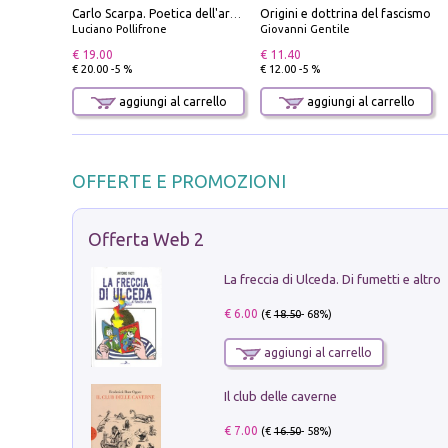
Origini e dottrina del fascismo
Carlo Scarpa. Poetica dell'arredo. Tavoli e sedie-Poetics of furniture. Tables and chairs. Ediz. bilingue
Luciano Pollifrone
Giovanni Gentile
€ 19.00
€ 11.40
€ 20.00 -5 %
€ 12.00 -5 %
aggiungi al carrello
aggiungi al carrello
OFFERTE E PROMOZIONI
Offerta Web 2
La freccia di Ulceda. Di fumetti e altro
€ 6.00
(€
18.50
- 68%)
aggiungi al carrello
Il club delle caverne
€ 7.00
(€
16.50
- 58%)