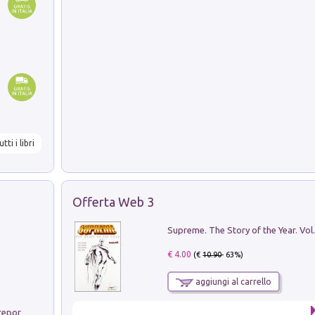
utti i libri
Offerta Web 3
Supreme. The Story of the Year. Vol.
€ 4.00
(€
10.90
- 63%)
aggiungi al carrello
Non si muore di lunedì. Storia del fotoreporter sopravvissuto all'ISIS