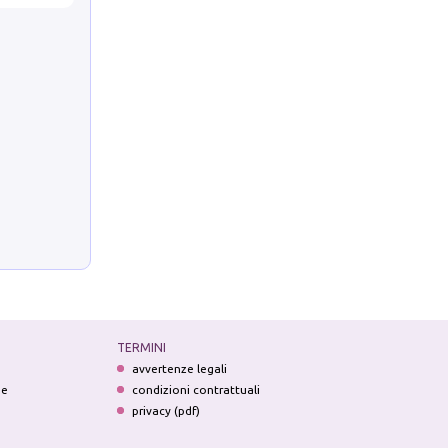
TERMINI
avvertenze legali
ne
condizioni contrattuali
privacy (pdf)