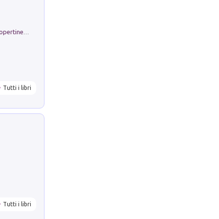
Rambloc. Ricarmbio quaderno per copertine ad anelli. Righe A/4. Conf. 5 pz
Tutti i libri
Tutti i libri