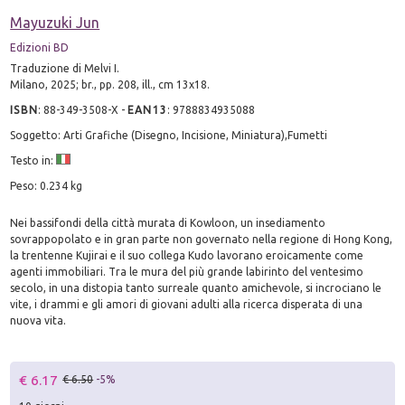
Mayuzuki Jun
Edizioni BD
Traduzione di Melvi I.
Milano, 2025; br., pp. 208, ill., cm 13x18.
ISBN
:
88-349-3508-X
-
EAN13
:
9788834935088
Soggetto: Arti Grafiche (Disegno, Incisione, Miniatura),Fumetti
Testo in:
Peso: 0.234 kg
Nei bassifondi della città murata di Kowloon, un insediamento
sovrappopolato e in gran parte non governato nella regione di Hong Kong,
la trentenne Kujirai e il suo collega Kudo lavorano eroicamente come
agenti immobiliari. Tra le mura del più grande labirinto del ventesimo
secolo, in una distopia tanto surreale quanto amichevole, si incrociano le
vite, i drammi e gli amori di giovani adulti alla ricerca disperata di una
nuova vita.
€ 6.17
€ 6.50
-5%