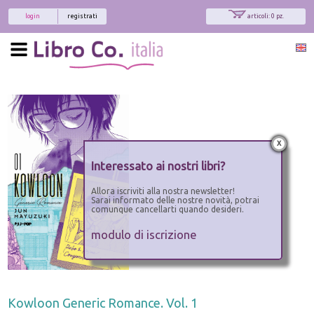
login
registrati
articoli: 0 pz.
x
Interessato ai nostri libri?
Allora iscriviti alla nostra newsletter!
Sarai informato delle nostre novità, potrai
comunque cancellarti quando desideri.
modulo di iscrizione
Kowloon Generic Romance. Vol. 1