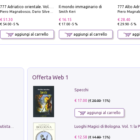
Il mondo immaginario di
777 Adriatico orientale. Vol. 2: Costa della Dalmazia da Zara a Molunat, Isole della Dalmazia Meridionale e Montenegro
Piero Magnabosco; Dario Silvestro; Marco Sbrizzi
Smith Keri
Piero Magnabosco; Dar
€ 51.30
€ 16.15
€ 28.40
€ 54.00 -5 %
€ 17.00 -5 %
€ 29.90 -5 %
aggiungi al carrello
aggiungi al carrello
aggiu
Offerta Web 1
Specchi
€ 17.00
(€
20.00
- 15%)
aggiungi al carrello
Pietro Bellotti Detto Canaletty. Un Vedutista Veneziano nella Francia dell'Ancien Régime
€ 12.58
(€
14.80
- 15%)