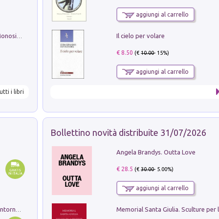
aggiungi al carrello
Il cielo per volare
La seduzione del gusto con Pipero & Monosilio
€ 8.50
(€
10.00
- 15%)
aggiungi al carrello
utti i libri
Bollettino novità distribuite 31/07/2026
Angela Brandys. Outta Love
€ 28.5
(€
30.00
- 5.00%)
aggiungi al carrello
Ruderi delle ville Romano Sabine nei dintorni di Poggio Mirteto. Illustrati dal dott.re prof.re cav.re Ercole Nardi regio ispettore degli scavi e monumenti. Anno 1885. Tavole e studio. Con 25 tavole fuori testo in cartella editoriale