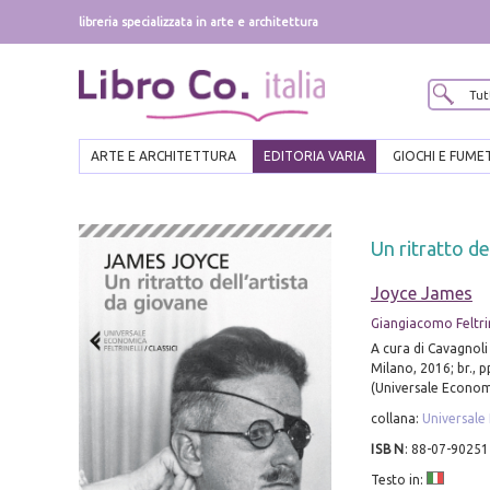
libreria specializzata in arte e architettura
ARTE E ARCHITETTURA
EDITORIA VARIA
GIOCHI E FUME
Un ritratto de
Joyce James
Giangiacomo Feltrin
A cura di Cavagnoli 
Milano, 2016; br., 
(Universale Economic
collana:
Universale 
ISBN
:
88-07-90251
Testo in: