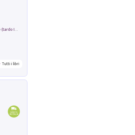
Sofiana. In Sicilia centro-meridionale (tardo III-metà IX secolo d.C.): dall'agro-town tardo-imperiale al villaggio medio-bizantino. Nuova ediz.
Tutti i libri