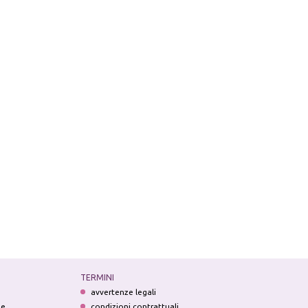
TERMINI
avvertenze legali
ne
condizioni contrattuali