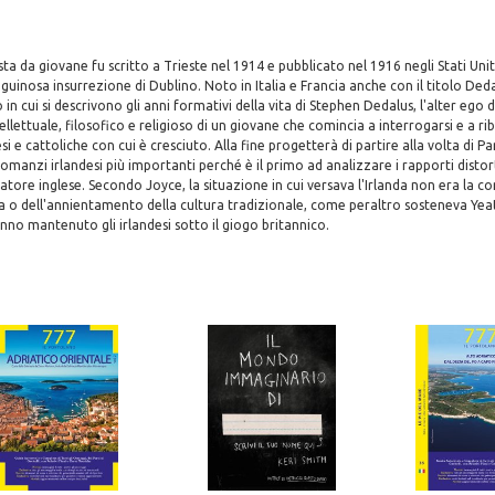
ista da giovane fu scritto a Trieste nel 1914 e pubblicato nel 1916 negli Stati Unit
anguinosa insurrezione di Dublino. Noto in Italia e Francia anche con il titolo De
n cui si descrivono gli anni formativi della vita di Stephen Dedalus, l'alter ego d
ntellettuale, filosofico e religioso di un giovane che comincia a interrogarsi e a rib
i e cattoliche con cui è cresciuto. Alla fine progetterà di partire alla volta di Pa
 romanzi irlandesi più importanti perché è il primo ad analizzare i rapporti distor
natore inglese. Secondo Joyce, la situazione in cui versava l'Irlanda non era la 
a o dell'annientamento della cultura tradizionale, come peraltro sosteneva Yeats
nno mantenuto gli irlandesi sotto il giogo britannico.