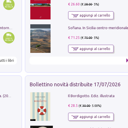
€ 26.60
(€
28.00
- 5%)
aggiungi al carrello
Ruderi delle ville Romano Sabine nei dintorni di Poggio Mirteto. Illustrati dal dott.re prof.re cav.re Ercole Nardi regio ispettore degli scavi e monumenti. Anno 1885
€ 71.25
(€
75.00
- 5%)
aggiungi al carrello
utti i libri
Bollettino novità distribuite 17/07/2026
Il Bordigotto. Ediz. illustrata
Dromos. Libro periodico di architettura. (2026). Vol. 15: Post-model
€ 28.5
(€
30.00
- 5.00%)
aggiungi al carrello