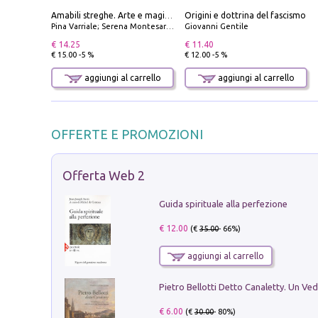
Origini e dottrina del fascismo
Amabili streghe. Arte e magie di Leonora Carrington e Remedios Varo
Pina Varriale; Serena Montesarchio
Giovanni Gentile
€ 14.25
€ 11.40
€ 15.00 -5 %
€ 12.00 -5 %
aggiungi al carrello
aggiungi al carrello
OFFERTE E PROMOZIONI
Offerta Web 2
Guida spirituale alla perfezione
€ 12.00
(€
35.00
- 66%)
aggiungi al carrello
€ 6.00
(€
30.00
- 80%)