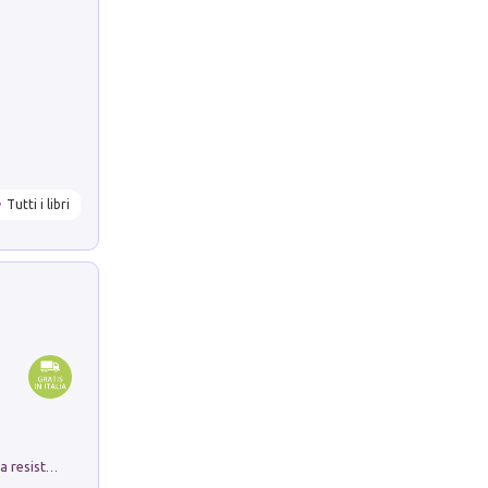
Tutti i libri
Memorial Santa Giulia. Sculture per la resistenza Monchio di Palagano