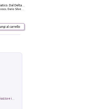
777 Alto Adriatico. Dal Delta del Po a Capo Promontore. Con QR Code
io Silvestro; Marco Sbrizzi
ngi al carrello
Luoghi Magici di Bologna. Vol. 1: la Piazza e i Suoi Simboli Segreti