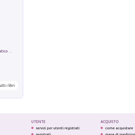
La comparsa. Perché il partito democratico non è mai nato
utti i libri
UTENTE
ACQUISTO
servizi per utenti registrati
come acquistare
registrati
spese di spedizio