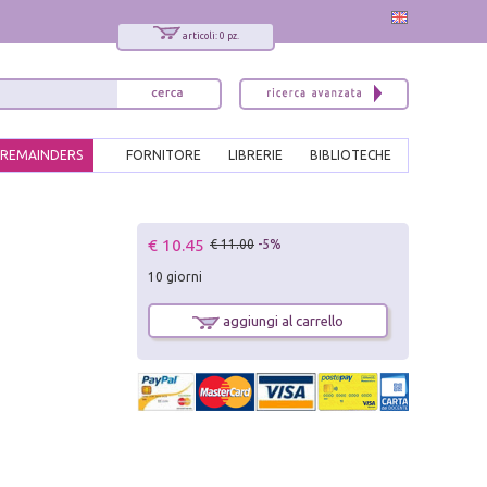
articoli: 0 pz.
REMAINDERS
FORNITORE
LIBRERIE
BIBLIOTECHE
x
€ 10.45
€ 11.00
-5%
Interessato ai nostri libri?
10 giorni
Allora iscriviti alla nostra newsletter!
Sarai informato delle nostre novità, potrai
aggiungi al carrello
comunque cancellarti quando desideri.
modulo di iscrizione