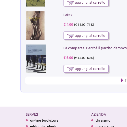
aggiungi al carrello
Latex
€ 4.00
(€
14.00
- 71%)
aggiungi al carrello
€ 6.00
(€
15.00
- 60%)
aggiungi al carrello
T
SERVIZI
AZIENDA
on-line bookstore
chi siamo
editori distribuiti
dove siamo