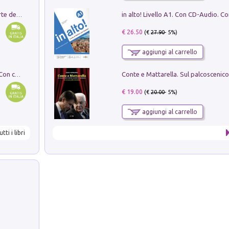
Ricerche dei dottorandi in storia dell'arte della Sapienza
€ 26.50
(€
27.90
- 5%)
aggiungi al carrello
I monumenti funerari del Lazio antico. Con cartella con tavole
€ 19.00
(€
20.00
- 5%)
aggiungi al carrello
utti i libri