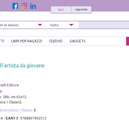
login
registrati
TTI
LIBRI PER RAGAZZI
CD/DVD
GADGETS
ll'artista da giovane
elli Editore
F.
pp. 280, cm 65x12.
a. I Classici).
Economica. I Classici
-6
-
EAN13
:
9788807902512