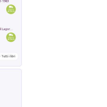
91-1983
Pastori. Sguardi contemporanei tra il Lagorai e la pianura. Ediz. illustrata
Tutti i libri