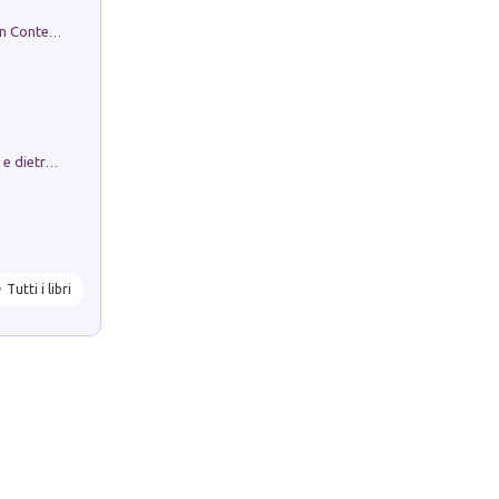
in alto! Livello A1. Con CD-Audio. Con Contenuto digitale per accesso on line
Conte e Mattarella. Sul palcoscenico e dietro le quinte del Quirinale. Un racconto sulle istituzioni
Tutti i libri