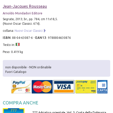
Jean-Jacques Rousseau
Arnoldo Mondadori Editore
Segrate, 2013; br., pp. 784, cm 11x18,5.
(Nuovi Oscar Classici. 674).
collana:
Nuovi Oscar Classici
ISBN
:
88-04-63087-6
-
EAN13
:
9788804630876
Testo in:
Peso: 0.419 kg
non disponibile - NON ordinabile
Fuori Catalogo
COMPRA ANCHE
777 Adriatico orientale. Vol. 2: Costa della Dalmazia da Zara a Molunat, Isole della Dalmazia Meridionale e Montenegro