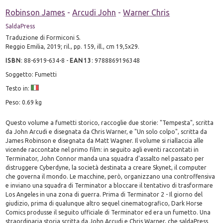
Robinson James
-
Arcudi John
-
Warner Chris
SaldaPress
Traduzione di Formiconi S.
Reggio Emilia, 2019; ril., pp. 159, ill., cm 19,5x29.
ISBN
:
88-6919-634-8
-
EAN13
:
9788869196348
Soggetto: Fumetti
Testo in:
Peso: 0.69 kg
Questo volume a fumetti storico, raccoglie due storie: "Tempesta", scritta
da John Arcudi e disegnata da Chris Warner, e "Un solo colpo", scritta da
James Robinson e disegnata da Matt Wagner. Il volume si riallaccia alle
vicende raccontate nel primo film: in seguito agli eventi raccontati in
Terminator, John Connor manda una squadra d'assalto nel passato per
distruggere Cyberdyne, la società destinata a creare Skynet, il computer
che governa il mondo. Le macchine, però, organizzano una controffensiva
e inviano una squadra di Terminator a bloccare il tentativo di trasformare
Los Angeles in una zona di guerra. Prima di Terminator 2 - Il giorno del
giudizio, prima di qualunque altro sequel cinematografico, Dark Horse
Comics produsse il seguito ufficiale di Terminator ed era un fumetto. Una
straordinaria storia scritta da John Arcudi e Chris Warner, che saldaPress