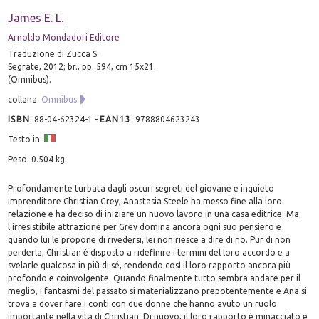
James E. L.
Arnoldo Mondadori Editore
Traduzione di Zucca S.
Segrate, 2012; br., pp. 594, cm 15x21.
(Omnibus).
collana:
Omnibus
ISBN
:
88-04-62324-1
-
EAN13
:
9788804623243
Testo in:
Peso: 0.504 kg
Profondamente turbata dagli oscuri segreti del giovane e inquieto
imprenditore Christian Grey, Anastasia Steele ha messo fine alla loro
relazione e ha deciso di iniziare un nuovo lavoro in una casa editrice. Ma
l'irresistibile attrazione per Grey domina ancora ogni suo pensiero e
quando lui le propone di rivedersi, lei non riesce a dire di no. Pur di non
perderla, Christian è disposto a ridefinire i termini del loro accordo e a
svelarle qualcosa in più di sé, rendendo così il loro rapporto ancora più
profondo e coinvolgente. Quando finalmente tutto sembra andare per il
meglio, i fantasmi del passato si materializzano prepotentemente e Ana si
trova a dover fare i conti con due donne che hanno avuto un ruolo
importante nella vita di Christian. Di nuovo, il loro rapporto è minacciato e