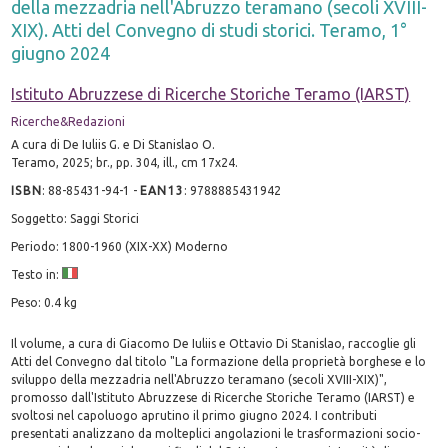
della mezzadria nell'Abruzzo teramano (secoli XVIII-
XIX). Atti del Convegno di studi storici. Teramo, 1°
giugno 2024
Istituto Abruzzese di Ricerche Storiche Teramo (IARST)
Ricerche&Redazioni
A cura di De Iuliis G. e Di Stanislao O.
Teramo, 2025; br., pp. 304, ill., cm 17x24.
ISBN
:
88-85431-94-1
-
EAN13
:
9788885431942
Soggetto: Saggi Storici
Periodo: 1800-1960 (XIX-XX) Moderno
Testo in:
Peso: 0.4 kg
Il volume, a cura di Giacomo De Iuliis e Ottavio Di Stanislao, raccoglie gli
Atti del Convegno dal titolo "La formazione della proprietà borghese e lo
sviluppo della mezzadria nell'Abruzzo teramano (secoli XVIII-XIX)",
promosso dall'Istituto Abruzzese di Ricerche Storiche Teramo (IARST) e
svoltosi nel capoluogo aprutino il primo giugno 2024. I contributi
presentati analizzano da molteplici angolazioni le trasformazioni socio-