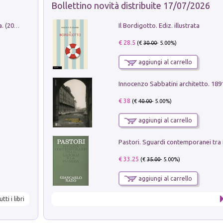
Bollettino novità distribuite 17/07/2026
Il Bordigotto. Ediz. illustrata
Dromos. Libro periodico di architettura. (2026). Vol. 15: Post-model
€ 28.5
(€
30.00
- 5.00%)
aggiungi al carrello
Innocenzo Sabbatini architetto. 18
€ 38
(€
40.00
- 5.00%)
aggiungi al carrello
€ 33.25
(€
35.00
- 5.00%)
aggiungi al carrello
utti i libri