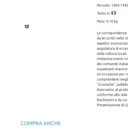
Periodo: 1800-196
Testo in:
Peso: 0.16 kg
Le corrispondenze d
da lei scritti nell
aspetto sconosciuto 
angolatura di eccez
nella cultura locali
misteriosi eventi cr
dei comunisti italia
inquietanti manovre d
Un'occasione per rip
comprendere meglio l
"Cronache", pubblic
Associamo al grado 
conforme allo stile 
Bachmann e da cui a
Presentazione di 
COMPRA ANCHE