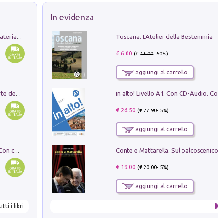
In evidenza
Toscana. L'Atelier della Bestemmia
L'orientalizzante a Capua. Contesti e materiali dagli scavi di Werner Johannowsky nella necropoli di Fornaci. Nuova ediz.
€ 6.00
(€
15.00
- 60%)
aggiungi al carrello
Ricerche dei dottorandi in storia dell'arte della Sapienza
€ 26.50
(€
27.90
- 5%)
aggiungi al carrello
I monumenti funerari del Lazio antico. Con cartella con tavole
€ 19.00
(€
20.00
- 5%)
aggiungi al carrello
utti i libri