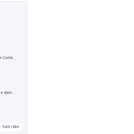
in alto! Livello A1. Con CD-Audio. Con Contenuto digitale per accesso on line
Conte e Mattarella. Sul palcoscenico e dietro le quinte del Quirinale. Un racconto sulle istituzioni
Tutti i libri