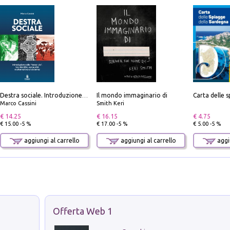
Il mondo immaginario di
Destra sociale. Introduzione alla «terza via», tra identità, comunità e alternativa al sistema
Marco Cassini
Smith Keri
€ 14.25
€ 16.15
€ 4.75
€ 15.00 -5 %
€ 17.00 -5 %
€ 5.00 -5 %
aggiungi al carrello
aggiungi al carrello
aggiu
Offerta Web 1