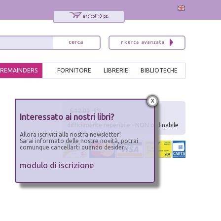
articoli: 0 pz.
REMAINDERS
FORNITORE
LIBRERIE
BIBLIOTECHE
x
€ 12.00
-5%
Interessato ai nostri libri?
difficilmente reperibile - NON ordinabile
Allora iscriviti alla nostra newsletter!
Sarai informato delle nostre novità, potrai
comunque cancellarti quando desideri.
modulo di iscrizione