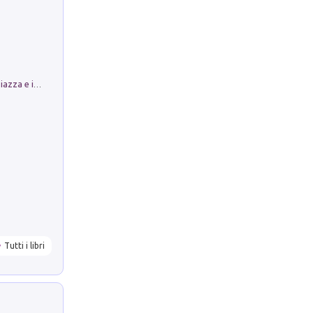
Luoghi Magici di Bologna. Vol. 1: la Piazza e i Suoi Simboli Segreti
Tutti i libri