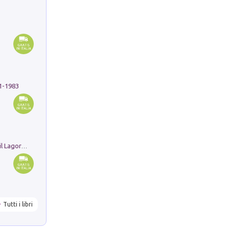
91-1983
Pastori. Sguardi contemporanei tra il Lagorai e la pianura. Ediz. illustrata
Tutti i libri