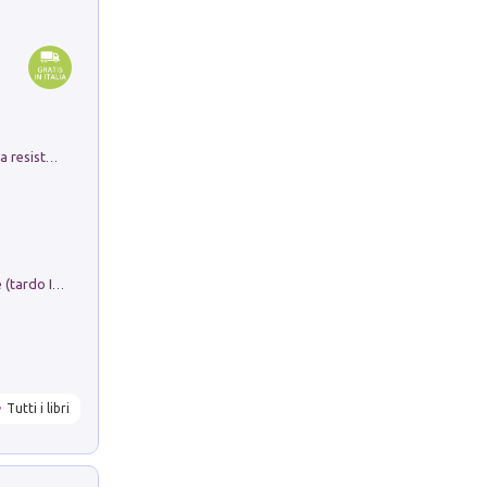
Memorial Santa Giulia. Sculture per la resistenza Monchio di Palagano
Sofiana. In Sicilia centro-meridionale (tardo III-metà IX secolo d.C.): dall'agro-town tardo-imperiale al villaggio medio-bizantino. Nuova ediz.
Tutti i libri