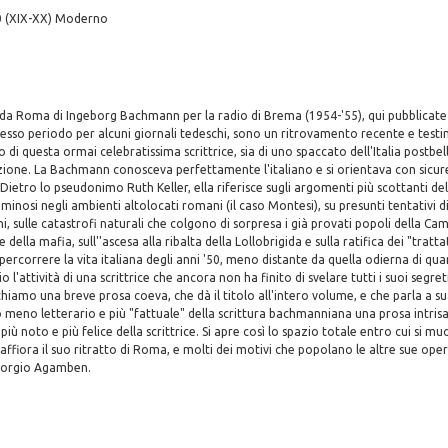
0 (XIX-XX) Moderno
a Roma di Ingeborg Bachmann per la radio di Brema (1954-'55), qui pubblicate i
o stesso periodo per alcuni giornali tedeschi, sono un ritrovamento recente e test
di questa ormai celebratissima scrittrice, sia di uno spaccato dell'Italia postbel
ione. La Bachmann conosceva perfettamente l'italiano e si orientava con sicure
. Dietro lo pseudonimo Ruth Keller, ella riferisce sugli argomenti più scottanti de
iminosi negli ambienti altolocati romani (il caso Montesi), su presunti tentativi 
ni, sulle catastrofi naturali che colgono di sorpresa i già provati popoli della Cam
ella mafia, sull''ascesa alla ribalta della Lollobrigida e sulla ratifica dei "trattat
ercorrere la vita italiana degli anni '50, meno distante da quella odierna di quan
'attività di una scrittrice che ancora non ha finito di svelare tutti i suoi segret
hiamo una breve prosa coeva, che dà il titolo all'intero volume, e che parla a s
meno letterario e più "fattuale" della scrittura bachmanniana una prosa intrisa
più noto e più felice della scrittrice. Si apre così lo spazio totale entro cui si mu
ffiora il suo ritratto di Roma, e molti dei motivi che popolano le altre sue oper
Giorgio Agamben.