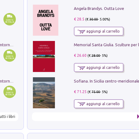
Angela Brandys. Outta Love
€ 28.5
(€
30.00
- 5.00%)
aggiungi al carrello
Ruderi delle ville Romano Sabine nei dintorni di Poggio Mirteto. Illustrati dal dott.re prof.re cav.re Ercole Nardi regio ispettore degli scavi e monumenti. Anno 1885. Tavole e studio. Con 25 tavole fuori testo in cartella editoriale
€ 26.60
(€
28.00
- 5%)
aggiungi al carrello
Ruderi delle ville Romano Sabine nei dintorni di Poggio Mirteto. Illustrati dal dott.re prof.re cav.re Ercole Nardi regio ispettore degli scavi e monumenti. Anno 1885
€ 71.25
(€
75.00
- 5%)
aggiungi al carrello
utti i libri