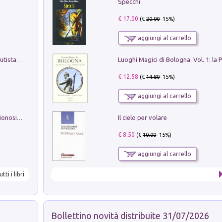
Specchi
€ 17.00
(€
20.00
- 15%)
aggiungi al carrello
Pietro Bellotti Detto Canaletty. Un Vedutista Veneziano nella Francia dell'Ancien Régime
€ 12.58
(€
14.80
- 15%)
aggiungi al carrello
Il cielo per volare
La seduzione del gusto con Pipero & Monosilio
€ 8.50
(€
10.00
- 15%)
aggiungi al carrello
utti i libri
Bollettino novità distribuite 31/07/2026