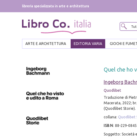
libreria specializzata in arte e architettura
ARTE E ARCHITETTURA
EDITORIA VARIA
GIOCHI E FUME
Quel che ho v
Ingeborg Bac
Quodlibet
Traduzione di Pietr
Macerata, 2022; br.
(Quodlibet Storie).
collana:
Quodlibet 
ISBN
:
88-229-0845
Soggetto: Società e