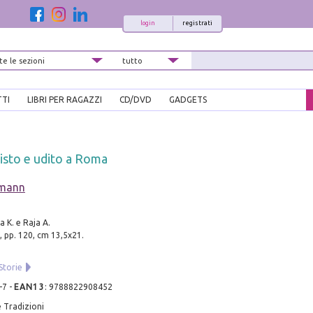
login
registrati
TTI
LIBRI PER RAGAZZI
CD/DVD
GADGETS
isto e udito a Roma
hmann
a K. e Raja A.
, pp. 120, cm 13,5x21.
Storie
-7
-
EAN13
:
9788822908452
 Tradizioni