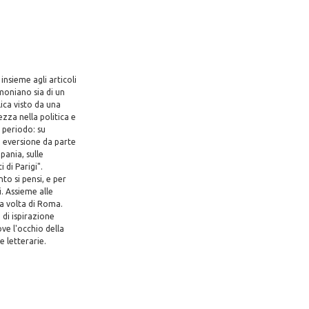
nsieme agli articoli
imoniano sia di un
lica visto da una
zza nella politica e
l periodo: su
di eversione da parte
pania, sulle
i di Parigi".
to si pensi, e per
i. Assieme alle
ua volta di Roma.
 di ispirazione
ove l'occhio della
e letterarie.