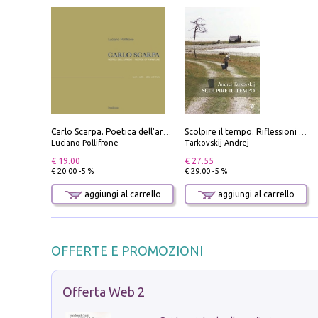
Carlo Scarpa. Poetica dell'arredo. Tavoli e sedie-Poetics of furniture. Tables and chairs. Ediz. bilingue
Scolpire il tempo. Riflessioni sul cinema.
Luciano Pollifrone
Tarkovskij Andrej
€ 19.00
€ 27.55
€ 20.00 -5 %
€ 29.00 -5 %
aggiungi al carrello
aggiungi al carrello
OFFERTE E PROMOZIONI
Offerta Web 2