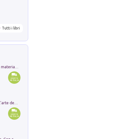
Tutti i libri
L'orientalizzante a Capua. Contesti e materiali dagli scavi di Werner Johannowsky nella necropoli di Fornaci. Nuova ediz.
Ricerche dei dottorandi in storia dell'arte della Sapienza