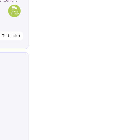
I monumenti funerari del Lazio antico. Con cartella con tavole
Tutti i libri