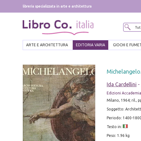
libreria specializzata in arte e architettura
ARTE E ARCHITETTURA
EDITORIA VARIA
GIOCHI E FUME
Michelangelo. 
Ida Cardellini
-
Edizioni Accademi
Milano, 1964; ril., p
Soggetto: Architett
Periodo: 1400-1800
Testo in:
Peso: 1.96 kg