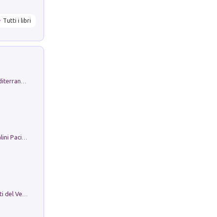
Tutti i libri
Byrsa. Scritti sull''Antico Oriente Mediterraneo. 45-46/2024
Il Filo Della Pace. Storia di Ezio Bartalini Pacifista
Le Epigrafi Della Valle Di Comino. Atti del Ventesimo Convegno Epigrafico Cominese