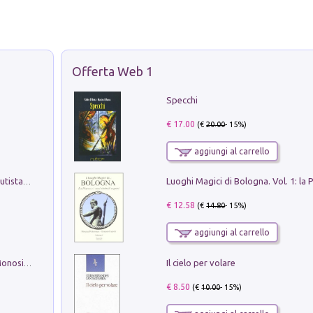
Offerta Web 1
Specchi
€ 17.00
(€
20.00
- 15%)
aggiungi al carrello
Pietro Bellotti Detto Canaletty. Un Vedutista Veneziano nella Francia dell'Ancien Régime
€ 12.58
(€
14.80
- 15%)
aggiungi al carrello
Il cielo per volare
La seduzione del gusto con Pipero & Monosilio
€ 8.50
(€
10.00
- 15%)