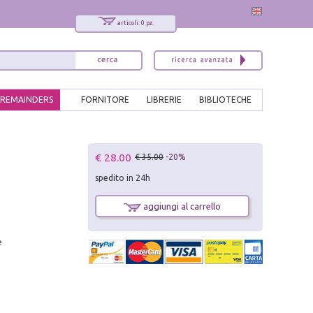
articoli: 0 pz.
REMAINDERS
FORNITORE
LIBRERIE
BIBLIOTECHE
x
€ 28.00
€ 35.00
-20%
Interessato ai nostri libri?
spedito in 24h
Allora iscriviti alla nostra newsletter!
Sarai informato delle nostre novità, potrai
aggiungi al carrello
comunque cancellarti quando desideri.
modulo di iscrizione
e