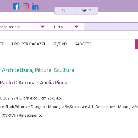
login
registrati
TTI
LIBRI PER RAGAZZI
CD/DVD
GADGETS
Architettura, Pittura, Scultura
Paolo D'Ancona
-
Anelia Pinna
a
p. 262, 274 ill. b/n e col., cm 25x34,5.
i e Studi,Pittura e Disegno - Monografie,Scultura e Arti Decorative - Monografi
 (XV-XVIII) Rinascimento