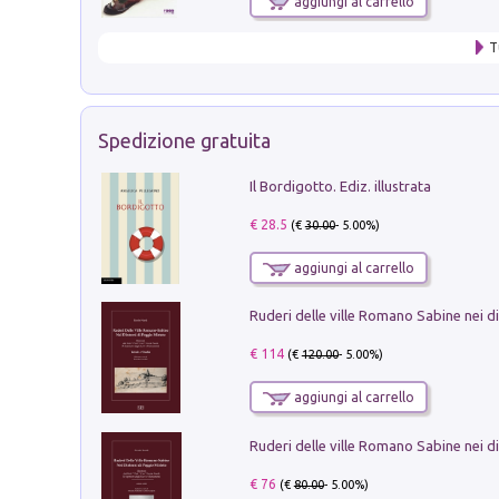
aggiungi al carrello
T
Spedizione gratuita
Il Bordigotto. Ediz. illustrata
€ 28.5
(€
30.00
- 5.00%)
aggiungi al carrello
€ 114
(€
120.00
- 5.00%)
aggiungi al carrello
€ 76
(€
80.00
- 5.00%)