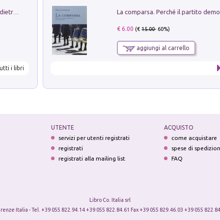
Conte e Mattarella. Sul palcoscenico e dietro le quinte del Quirinale. Un racconto sulle istituzioni
€ 6.00
(€
15.00
- 60%)
aggiungi al carrello
utti i libri
UTENTE
ACQUISTO
servizi per utenti registrati
come acquistare
registrati
spese di spedizio
registrati alla mailing list
FAQ
Libro Co. Italia srl
irenze Italia - Tel. +39 055 822.94.14 +39 055 822.84.61 Fax +39 055 829.46.03 +39 055 822.84