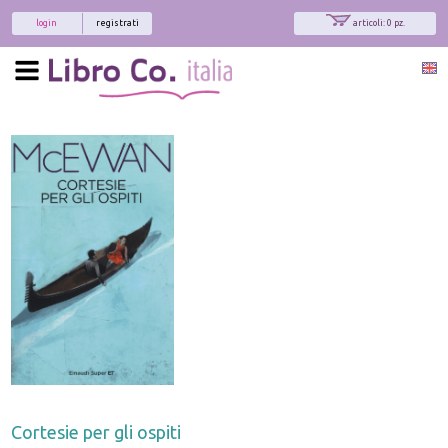
login
registrati
articoli: 0 pz.
Cortesie per gli ospiti