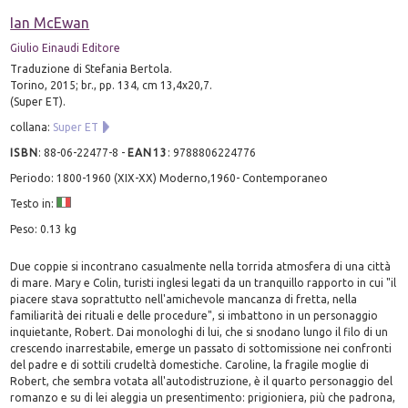
Ian McEwan
Giulio Einaudi Editore
Traduzione di Stefania Bertola.
Torino, 2015; br., pp. 134, cm 13,4x20,7.
(Super ET).
collana:
Super ET
ISBN
:
88-06-22477-8
-
EAN13
:
9788806224776
Periodo: 1800-1960 (XIX-XX) Moderno,1960- Contemporaneo
Testo in:
Peso: 0.13 kg
Due coppie si incontrano casualmente nella torrida atmosfera di una città
di mare. Mary e Colin, turisti inglesi legati da un tranquillo rapporto in cui "il
piacere stava soprattutto nell'amichevole mancanza di fretta, nella
familiarità dei rituali e delle procedure", si imbattono in un personaggio
inquietante, Robert. Dai monologhi di lui, che si snodano lungo il filo di un
crescendo inarrestabile, emerge un passato di sottomissione nei confronti
del padre e di sottili crudeltà domestiche. Caroline, la fragile moglie di
Robert, che sembra votata all'autodistruzione, è il quarto personaggio del
romanzo e su di lei aleggia un presentimento: prigioniera, più che padrona,