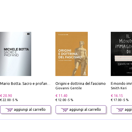
Origini e dottrina del fascismo
Il mondo imm
Mario Botta. Sacro e profano-Sacred and profane
Giovanni Gentile
Smith Keri
€ 20.90
€ 11.40
€ 16.15
€ 22.00 -5 %
€ 12.00 -5 %
€ 17.00 -5 %
aggiungi al carrello
aggiungi al carrello
aggiu