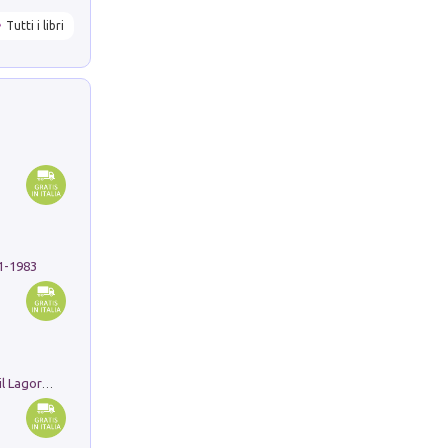
Tutti i libri
91-1983
Pastori. Sguardi contemporanei tra il Lagorai e la pianura. Ediz. illustrata