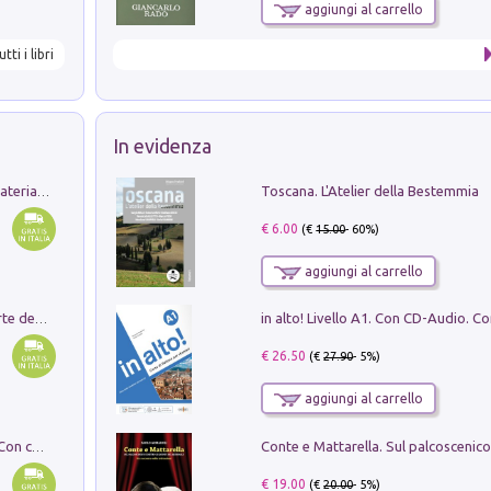
aggiungi al carrello
utti i libri
In evidenza
Toscana. L'Atelier della Bestemmia
L'orientalizzante a Capua. Contesti e materiali dagli scavi di Werner Johannowsky nella necropoli di Fornaci. Nuova ediz.
€ 6.00
(€
15.00
- 60%)
aggiungi al carrello
Ricerche dei dottorandi in storia dell'arte della Sapienza
€ 26.50
(€
27.90
- 5%)
aggiungi al carrello
I monumenti funerari del Lazio antico. Con cartella con tavole
€ 19.00
(€
20.00
- 5%)