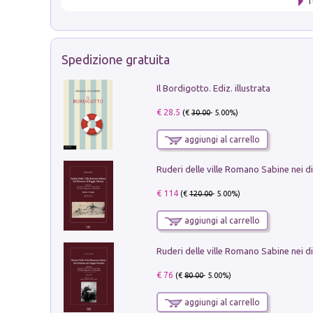
T
Spedizione gratuita
Il Bordigotto. Ediz. illustrata
€ 28.5
(€
30.00
- 5.00%)
aggiungi al carrello
€ 114
(€
120.00
- 5.00%)
aggiungi al carrello
€ 76
(€
80.00
- 5.00%)
aggiungi al carrello