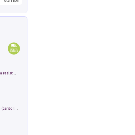
Tutti i libri
Memorial Santa Giulia. Sculture per la resistenza Monchio di Palagano
Sofiana. In Sicilia centro-meridionale (tardo III-metà IX secolo d.C.): dall'agro-town tardo-imperiale al villaggio medio-bizantino. Nuova ediz.