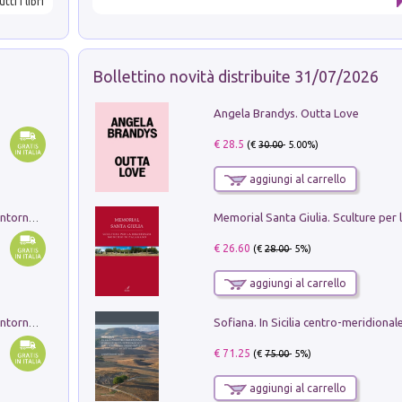
utti i libri
Bollettino novità distribuite 31/07/2026
Angela Brandys. Outta Love
€ 28.5
(€
30.00
- 5.00%)
aggiungi al carrello
Ruderi delle ville Romano Sabine nei dintorni di Poggio Mirteto. Illustrati dal dott.re prof.re cav.re Ercole Nardi regio ispettore degli scavi e monumenti. Anno 1885. Tavole e studio. Con 25 tavole fuori testo in cartella editoriale
€ 26.60
(€
28.00
- 5%)
aggiungi al carrello
Ruderi delle ville Romano Sabine nei dintorni di Poggio Mirteto. Illustrati dal dott.re prof.re cav.re Ercole Nardi regio ispettore degli scavi e monumenti. Anno 1885
€ 71.25
(€
75.00
- 5%)
aggiungi al carrello