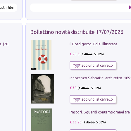
utti i libri
Bollettino novità distribuite 17/07/2026
Il Bordigotto. Ediz. illustrata
Dromos. Libro periodico di architettura. (2026). Vol. 15: Post-model
€ 28.5
(€
30.00
- 5.00%)
aggiungi al carrello
Innocenzo Sabbatini architetto. 18
€ 38
(€
40.00
- 5.00%)
aggiungi al carrello
€ 33.25
(€
35.00
- 5.00%)