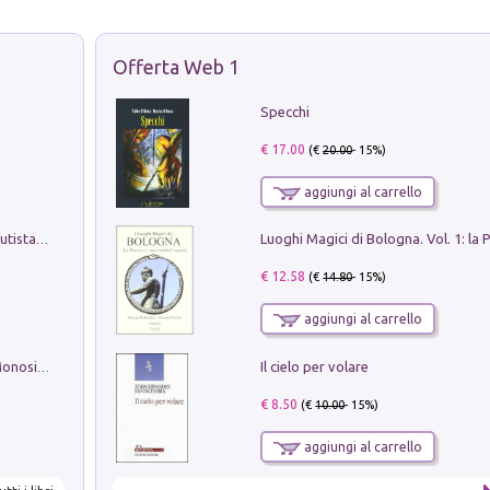
Offerta Web 1
Specchi
€ 17.00
(€
20.00
- 15%)
aggiungi al carrello
Pietro Bellotti Detto Canaletty. Un Vedutista Veneziano nella Francia dell'Ancien Régime
€ 12.58
(€
14.80
- 15%)
aggiungi al carrello
Il cielo per volare
La seduzione del gusto con Pipero & Monosilio
€ 8.50
(€
10.00
- 15%)
aggiungi al carrello