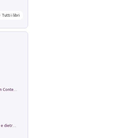
Tutti i libri
in alto! Livello A1. Con CD-Audio. Con Contenuto digitale per accesso on line
Conte e Mattarella. Sul palcoscenico e dietro le quinte del Quirinale. Un racconto sulle istituzioni