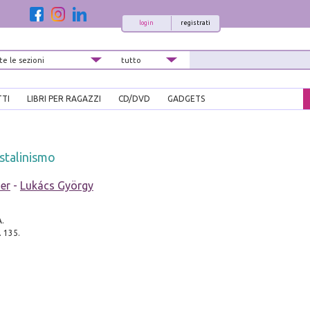
login
registrati
TTI
LIBRI PER RAGAZZI
CD/DVD
GADGETS
 stalinismo
er
-
Lukács György
A.
. 135.