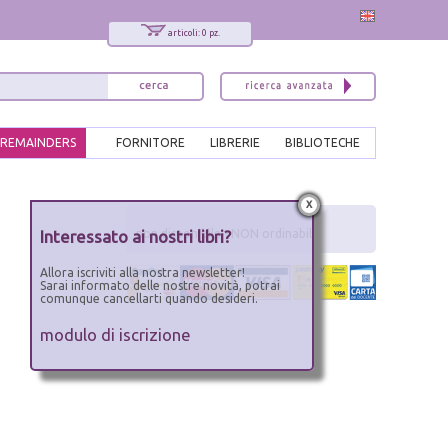
articoli: 0 pz.
REMAINDERS
FORNITORE
LIBRERIE
BIBLIOTECHE
x
Interessato ai nostri libri?
non disponibile - NON ordinabile
Allora iscriviti alla nostra newsletter!
Sarai informato delle nostre novità, potrai
comunque cancellarti quando desideri.
modulo di iscrizione