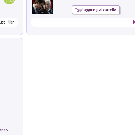
aggiungi al carrello
utti i libri
La comparsa. Perché il partito democratico non è mai nato