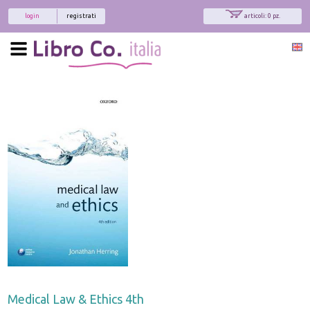
login
registrati
articoli: 0 pz.
Medical Law & Ethics 4th