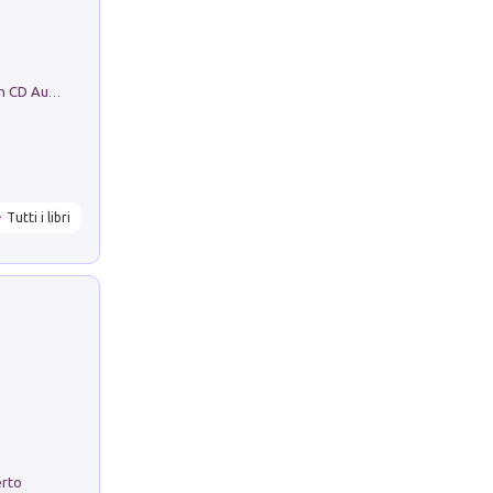
Mare montagna città campagna. Con CD Audio
Tutti i libri
erto