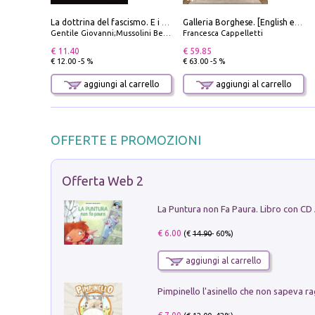
La dottrina del fascismo. E i documenti ufficiali dal 1919 al 1945
Galleria Borghese. [English edition]
Gentile Giovanni;Mussolini Benito
Francesca Cappelletti
€ 11.40
€ 59.85
€ 12.00 -5 %
€ 63.00 -5 %
aggiungi al carrello
aggiungi al carrello
OFFERTE E PROMOZIONI
Offerta Web 2
La Puntura non Fa Paura. Libro con CD
€ 6.00
(€
14.90
- 60%)
aggiungi al carrello
Pimpinello l'asinello che non sapeva ra