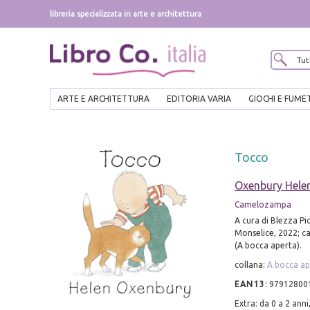
libreria specializzata in arte e architettura
ARTE E ARCHITETTURA
EDITORIA VARIA
GIOCHI E FUME
Tocco
Oxenbury Hele
Camelozampa
A cura di Blezza Pic
Monselice, 2022; car
(A bocca aperta).
collana:
A bocca ap
EAN13
:
97912800
Extra: da 0 a 2 anni