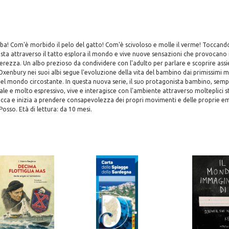
rba! Com'è morbido il pelo del gatto! Com'è scivoloso e molle il verme! Toccan
ista attraverso il tatto esplora il mondo e vive nuove sensazioni che provocano i
enerezza. Un albo prezioso da condividere con l'adulto per parlare e scoprire ass
xenbury nei suoi albi segue l'evoluzione della vita del bambino dai primissimi mes
el mondo circostante. In questa nuova serie, il suo protagonista bambino, semp
e e molto espressivo, vive e interagisce con l'ambiente attraverso molteplici sti
occa e inizia a prendere consapevolezza dei propri movimenti e delle proprie em
Posso. Età di lettura: da 10 mesi.