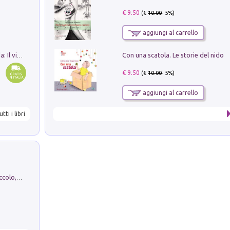
€ 9.50
(€
10.00
- 5%)
aggiungi al carrello
Con una scatola. Le storie del nido
In balìa di Dante e Pinocchio. Seguito da: Il viaggio di Pinocchio nell'aldilà dantesco di Bettino d'Aloja
€ 9.50
(€
10.00
- 5%)
aggiungi al carrello
utti i libri
H. Christian Andersen: il Brutto Anatroccolo, il Soldatino di Piombo, la Piccola Fiammiferaia, Scarpette Rosse, i Vestiti Nuovi dell'Imperatore, E...