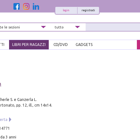
login
registrati
TTI
LIBRI PER RAGAZZI
CD/DVD
GADGETS
n
herle S. e Ganzerla L.
tonato, pp. 12, ill., cm 14x14.
erta
14771
,da 3 anni