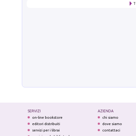
T
SERVIZI
AZIENDA
on-line bookstore
chi siamo
editori distribuiti
dove siamo
servizi per i librai
contattaci