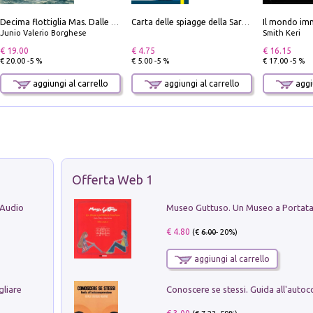
Il mondo imm
Decima flottiglia Mas. Dalle origini all'armistizio
Carta delle spiagge della Sardegna. Con custodia
Junio Valerio Borghese
Smith Keri
€ 19.00
€ 4.75
€ 16.15
€ 20.00 -5 %
€ 5.00 -5 %
€ 17.00 -5 %
aggiungi al carrello
aggiungi al carrello
aggiu
Offerta Web 1
 Audio
€ 4.80
(€
6.00
- 20%)
aggiungi al carrello
gliare