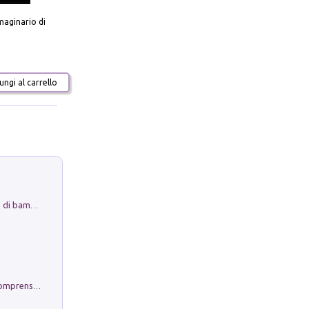
aginario di
ngi al carrello
Museo Guttuso. Un Museo a Portata di bambino
Conoscere se stessi. Guida all'autocomprensione