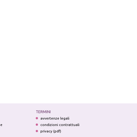
TERMINI
avvertenze legali
ne
condizioni contrattuali
privacy (pdf)