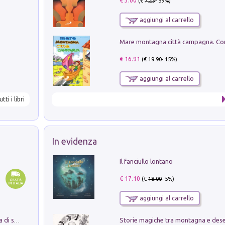
€ 3.00
(€
7.23
- 59%)
aggiungi al carrello
€ 16.91
(€
19.90
- 15%)
aggiungi al carrello
utti i libri
In evidenza
Il fanciullo lontano
€ 17.10
(€
18.00
- 5%)
aggiungi al carrello
Storie magiche tra montagna e des
Missione per un mondo migliore. Storia di speranza per ragazze e ragazzi di ogni età