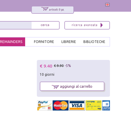
articoli: 0 pz.
REMAINDERS
FORNITORE
LIBRERIE
BIBLIOTECHE
x
€ 9.40
€ 9.90
-5%
Interessato ai nostri libri?
10 giorni
Allora iscriviti alla nostra newsletter!
Sarai informato delle nostre novità, potrai
aggiungi al carrello
comunque cancellarti quando desideri.
modulo di iscrizione