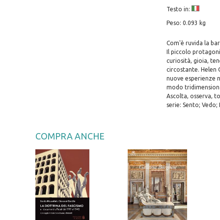
Testo in:
Peso: 0.093 kg
Com'è ruvida la ba
Il piccolo protagon
curiosità, gioia, t
circostante. Helen O
nuove esperienze n
modo tridimensional
Ascolta, osserva, t
serie: Sento; Vedo; 
COMPRA ANCHE