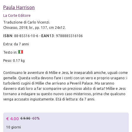
Paula Harrison
La Corte Editore
Traduzione di Carlo Vicenzi.
Chivasso, 2018; br., pp. 137, cm 24x12.
ISBN
:
88-85516-10-6
-
EAN13
:
9788885516106
Extra: da 7 anni
Testo in:
Peso: 0.17 kg
Continuano le avventure di Millie e Jess, le inseparabili amiche, uguali come
gemelle. Questa volta devono fare i conti con un vero e proprio uragano: i
turbolenti cugini di Millie che arrivano a Peveril Palace. Ma saranno
davvero stati loro a far scomparire un prezioso abito di seta? Millie e Jess
tornano a indagare su questo nuovo caso misterioso, prima che qualcuno
venga accusato ingiustamente. Età di lettura: da 7 anni.
€ 4.00
€ 9.90
-60%
10 giorni