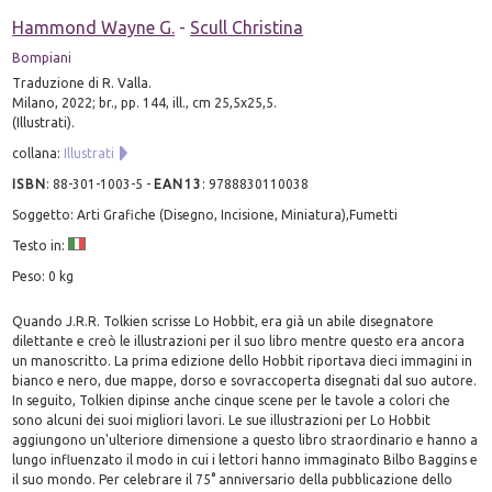
Hammond Wayne G.
-
Scull Christina
Bompiani
Traduzione di R. Valla.
Milano, 2022; br., pp. 144, ill., cm 25,5x25,5.
(Illustrati).
collana:
Illustrati
ISBN
:
88-301-1003-5
-
EAN13
:
9788830110038
Soggetto: Arti Grafiche (Disegno, Incisione, Miniatura),Fumetti
Testo in:
Peso: 0 kg
Quando J.R.R. Tolkien scrisse Lo Hobbit, era già un abile disegnatore
dilettante e creò le illustrazioni per il suo libro mentre questo era ancora
un manoscritto. La prima edizione dello Hobbit riportava dieci immagini in
bianco e nero, due mappe, dorso e sovraccoperta disegnati dal suo autore.
In seguito, Tolkien dipinse anche cinque scene per le tavole a colori che
sono alcuni dei suoi migliori lavori. Le sue illustrazioni per Lo Hobbit
aggiungono un'ulteriore dimensione a questo libro straordinario e hanno a
lungo influenzato il modo in cui i lettori hanno immaginato Bilbo Baggins e
il suo mondo. Per celebrare il 75° anniversario della pubblicazione dello