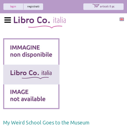
login
registrati
articoli: 0 pz.
My Weird School Goes to the Museum