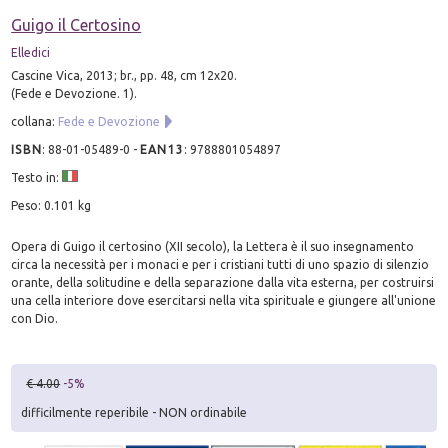
Guigo il Certosino
Elledici
Cascine Vica, 2013; br., pp. 48, cm 12x20.
(Fede e Devozione. 1).
collana:
Fede e Devozione
ISBN
:
88-01-05489-0
-
EAN13
:
9788801054897
Testo in:
Peso: 0.101 kg
Opera di Guigo il certosino (XII secolo), la Lettera è il suo insegnamento
circa la necessità per i monaci e per i cristiani tutti di uno spazio di silenzio
orante, della solitudine e della separazione dalla vita esterna, per costruirsi
una cella interiore dove esercitarsi nella vita spirituale e giungere all'unione
con Dio.
€ 4.00
-5%
difficilmente reperibile - NON ordinabile