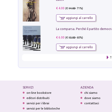
€ 4.00
(€
14.00
- 71%)
aggiungi al carrello
€ 6.00
(€
15.00
- 60%)
aggiungi al carrello
T
SERVIZI
AZIENDA
on-line bookstore
chi siamo
editori distribuiti
dove siamo
servizi per i librai
contattaci
servizi per le biblioteche