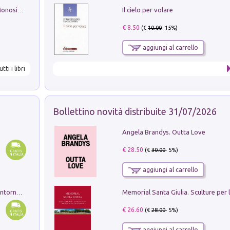
Il cielo per volare
La seduzione del gusto con Pipero & Monosilio
€ 8.50
(€
10.00
- 15%)
aggiungi al carrello
utti i libri
Bollettino novità distribuite 31/07/2026
Angela Brandys. Outta Love
€ 28.50
(€
30.00
- 5%)
aggiungi al carrello
Ruderi delle ville Romano Sabine nei dintorni di Poggio Mirteto. Illustrati dal dott.re prof.re cav.re Ercole Nardi regio ispettore degli scavi e monumenti. Anno 1885. Tavole e studio. Con 25 tavole fuori testo in cartella editoriale
€ 26.60
(€
28.00
- 5%)
aggiungi al carrello