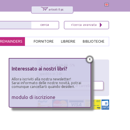
articoli: 0 pz.
REMAINDERS
FORNITORE
LIBRERIE
BIBLIOTECHE
x
€ 37.05
€ 39.00
-5%
Interessato ai nostri libri?
spedito in 24h
Allora iscriviti alla nostra newsletter!
Sarai informato delle nostre novità, potrai
aggiungi al carrello
comunque cancellarti quando desideri.
modulo di iscrizione