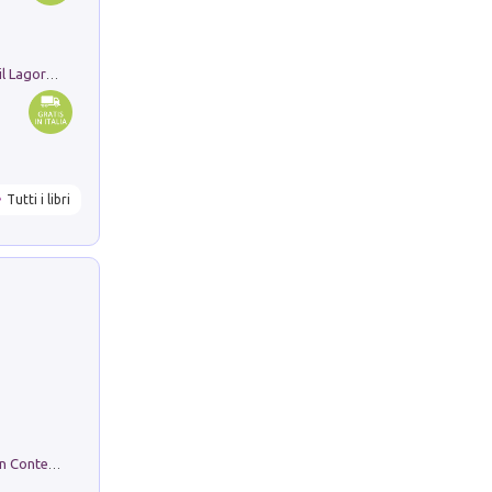
Pastori. Sguardi contemporanei tra il Lagorai e la pianura. Ediz. illustrata
Tutti i libri
in alto! Livello A1. Con CD-Audio. Con Contenuto digitale per accesso on line