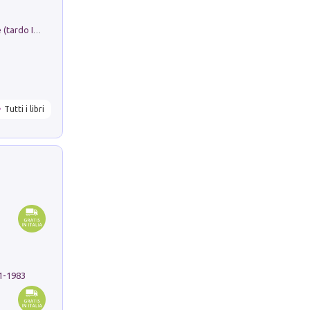
Sofiana. In Sicilia centro-meridionale (tardo III-metà IX secolo d.C.): dall'agro-town tardo-imperiale al villaggio medio-bizantino. Nuova ediz.
Tutti i libri
91-1983