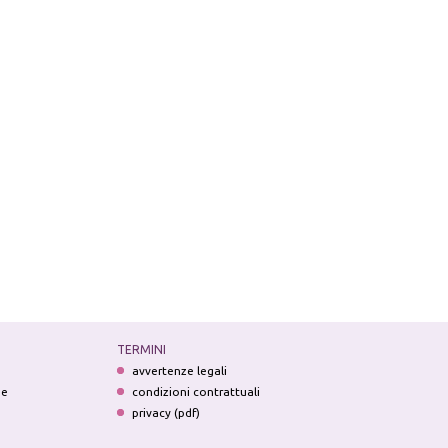
TERMINI
avvertenze legali
ne
condizioni contrattuali
privacy (pdf)