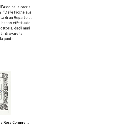
ll’Asso della caccia
. “Dalle Picche alle
ita di un Reparto al
na, hanno effettuato
ostoria, dagli anni
rà ritrovare la
 la punta
La Massoneria Resa Comprensibile ai Suoi Adepti. Vol. 3: il Maestro.