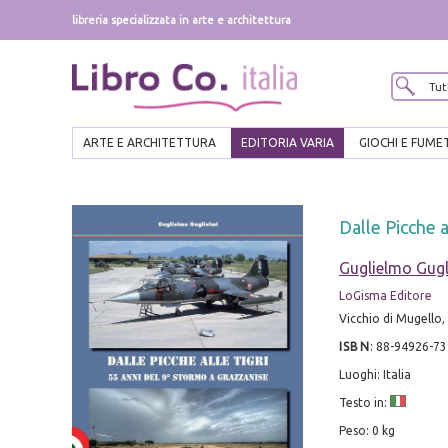
libreria specializzata in arte e architettura
ARTE E ARCHITETTURA
EDITORIA VARIA
GIOCHI E FUME
Dalle Picche a
Guglielmo Gugl
LoGisma Editore
Vicchio di Mugello, 2
ISBN
:
88-94926-73
Luoghi: Italia
Testo in:
Peso: 0 kg