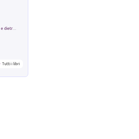
Conte e Mattarella. Sul palcoscenico e dietro le quinte del Quirinale. Un racconto sulle istituzioni
Tutti i libri