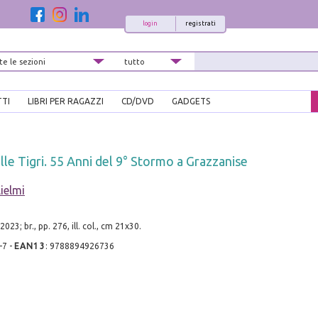
login
registrati
TTI
LIBRI PER RAGAZZI
CD/DVD
GADGETS
lle Tigri. 55 Anni del 9° Stormo a Grazzanise
ielmi
023; br., pp. 276, ill. col., cm 21x30.
-7
-
EAN13
:
9788894926736