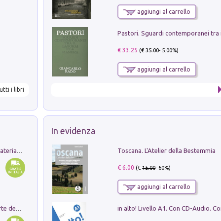
aggiungi al carrello
€ 33.25
(€
35.00
- 5.00%)
aggiungi al carrello
utti i libri
In evidenza
Toscana. L'Atelier della Bestemmia
L'orientalizzante a Capua. Contesti e materiali dagli scavi di Werner Johannowsky nella necropoli di Fornaci. Nuova ediz.
€ 6.00
(€
15.00
- 60%)
aggiungi al carrello
Ricerche dei dottorandi in storia dell'arte della Sapienza