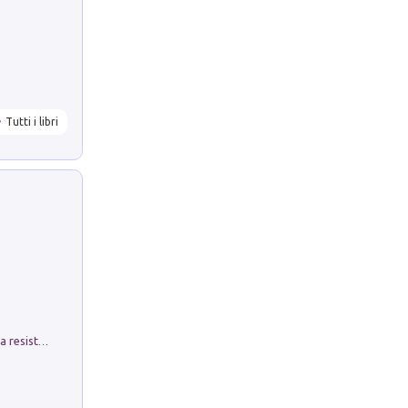
Tutti i libri
Memorial Santa Giulia. Sculture per la resistenza Monchio di Palagano