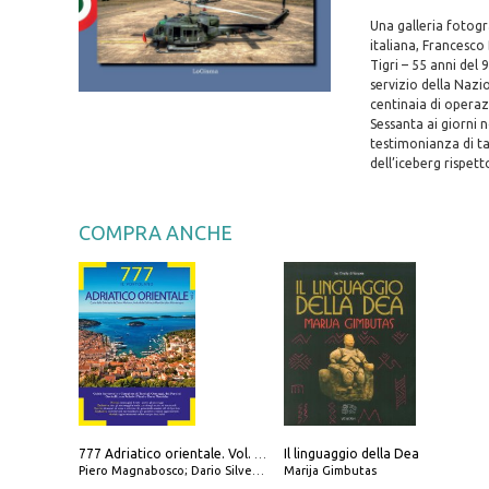
Una galleria fotogra
italiana, Francesco 
Tigri – 55 anni del 
servizio della Nazio
centinaia di operazi
Sessanta ai giorni n
testimonianza di ta
dell’iceberg rispett
COMPRA ANCHE
Il linguaggio della Dea
777 Adriatico orientale. Vol. 2: Costa della Dalmazia da Zara a Molunat, Isole della Dalmazia Meridionale e Montenegro
Piero Magnabosco; Dario Silvestro; Marco Sbrizzi
Marija Gimbutas