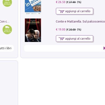
€ 26.50
(€
27.90
- 5%)
aggiungi al carrello
I monumenti funerari del Lazio antico. Con cartella con tavole
€ 19.00
(€
20.00
- 5%)
aggiungi al carrello
utti i libri