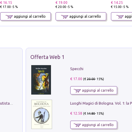
€ 16.15
€ 19.00
€ 14.25
€ 17.00 -5 %
€ 20.00 -5 %
€ 15.00 -5 %
aggiungi al carrello
aggiungi al carrello
aggiu
Offerta Web 1
Specchi
€ 17.00
(€
20.00
- 15%)
aggiungi al carrello
Pietro Bellotti Detto Canaletty. Un Vedutista Veneziano nella Francia dell'Ancien Régime
€ 12.58
(€
14.80
- 15%)
aggiungi al carrello