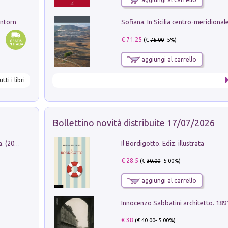
Ruderi delle ville Romano Sabine nei dintorni di Poggio Mirteto. Illustrati dal dott.re prof.re cav.re Ercole Nardi regio ispettore degli scavi e monumenti. Anno 1885
€ 71.25
(€
75.00
- 5%)
aggiungi al carrello
utti i libri
Bollettino novità distribuite 17/07/2026
Il Bordigotto. Ediz. illustrata
Dromos. Libro periodico di architettura. (2026). Vol. 15: Post-model
€ 28.5
(€
30.00
- 5.00%)
aggiungi al carrello
Innocenzo Sabbatini architetto. 18
€ 38
(€
40.00
- 5.00%)