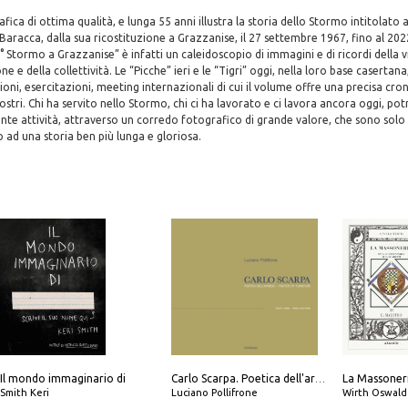
fica di ottima qualità, e lunga 55 anni illustra la storia dello Stormo intitolato a
Baracca, dalla sua ricostituzione a Grazzanise, il 27 settembre 1967, fino al 2022
9° Stormo a Grazzanise” è infatti un caleidoscopio di immagini e di ricordi della v
ne e della collettività. Le “Picche” ieri e le “Tigri” oggi, nella loro base caserta
oni, esercitazioni, meeting internazionali di cui il volume offre una precisa cron
ostri. Chi ha servito nello Stormo, chi ci ha lavorato e ci lavora ancora oggi, pot
nte attività, attraverso un corredo fotografico di grande valore, che sono solo
o ad una storia ben più lunga e gloriosa.
Il mondo immaginario di
Carlo Scarpa. Poetica dell'arredo. Tavoli e sedie-Poetics of furniture. Tables and chairs. Ediz. bilingue
Smith Keri
Luciano Pollifrone
Wirth Oswald