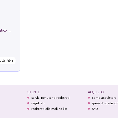
La comparsa. Perché il partito democratico non è mai nato
utti i libri
UTENTE
ACQUISTO
servizi per utenti registrati
come acquistare
registrati
spese di spedizio
registrati alla mailing list
FAQ