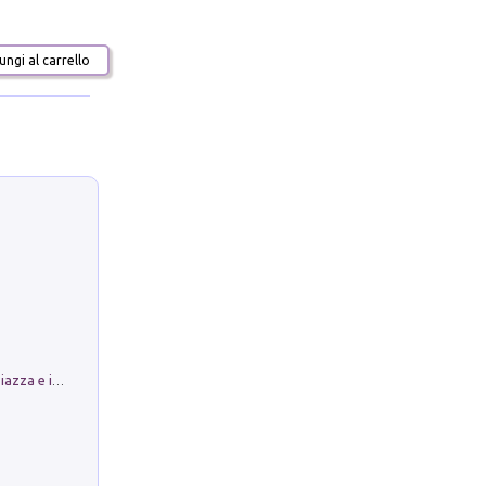
ngi al carrello
Luoghi Magici di Bologna. Vol. 1: la Piazza e i Suoi Simboli Segreti