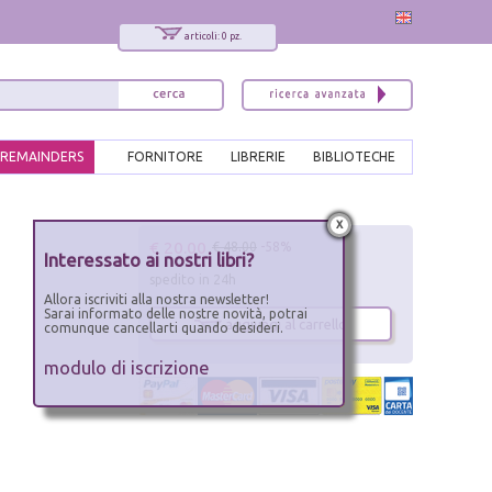
articoli: 0 pz.
REMAINDERS
FORNITORE
LIBRERIE
BIBLIOTECHE
x
€ 20.00
€ 48.00
-58%
Interessato ai nostri libri?
spedito in 24h
Allora iscriviti alla nostra newsletter!
Sarai informato delle nostre novità, potrai
aggiungi al carrello
comunque cancellarti quando desideri.
modulo di iscrizione