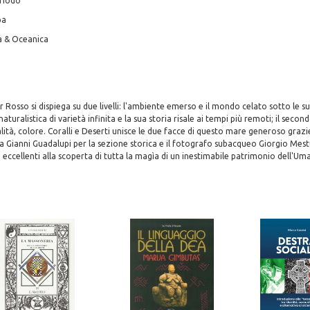
riodo
pa
na & Oceanica
 Rosso si dispiega su due livelli: l'ambiente emerso e il mondo celato sotto le su
aturalistica di varietà infinita e la sua storia risale ai tempi più remoti; il sec
alità, colore. Coralli e Deserti unisce le due facce di questo mare generoso grazi
ista Gianni Guadalupi per la sezione storica e il fotografo subacqueo Giorgio Mest
 eccellenti alla scoperta di tutta la magìa di un inestimabile patrimonio dell'Uma