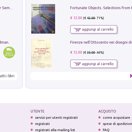
Genio ed epidemia. La storia del dottor Semmelweis, il Salvatore delle Madri
€ 12.00
(€
42.00
- 71%)
aggiungi al carrello
edman.
€ 12.00
(€
35.00
- 66%)
aggiungi al carrello
utti i libri
UTENTE
ACQUISTO
servizi per utenti registrati
come acquistare
registrati
spese di spedizio
registrati alla mailing list
FAQ