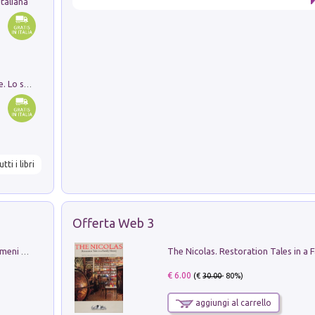
taliana
Santissima Trinità e divina proporzione. Lo studio della proporzione nell'arte come ricerca del mistero trinitario
utti i libri
Offerta Web 3
Luci e colori del cielo. Manuale sui fenomeni ottici che si verificano in atmosfera, nella scienza e nella storia: come osservarli e fotografarli
€ 6.00
(€
30.00
- 80%)
aggiungi al carrello