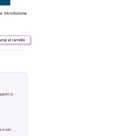
Destra sociale. Introduzione alla «terza via», tra identità, comunità e alternativa al sistema
ngi al carrello
La Porta Filosofica di Claudio Parmiggiani per il Sacro Eremo di Camaldoli
Obbedisco. Garibaldi Eroe per Scelta e per Destino