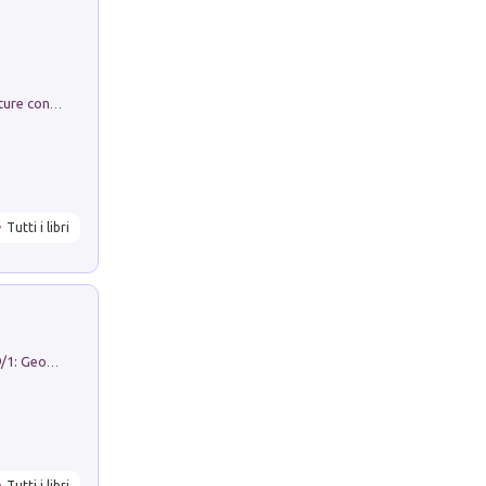
Arie per Carlo Broschi Farinelli. Partiture con riduzione per clavicembalo (o pianoforte). Seconda serie. Vol. 5
Tutti i libri
Geography Notebooks (2026). Vol. 9/1: Geographies in transition: landscapes, representations and territorial change
Tutti i libri