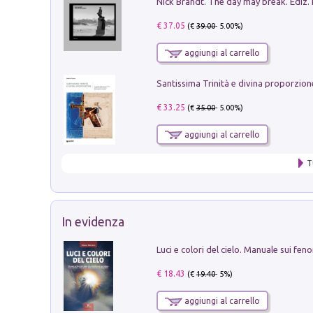
Nick Brandt. The day may break. Ediz. i
€ 37.05
(€
39.00
- 5.00%)
aggiungi al carrello
€ 33.25
(€
35.00
- 5.00%)
aggiungi al carrello
T
In evidenza
€ 18.43
(€
19.40
- 5%)
aggiungi al carrello