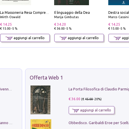
Il linguaggio della Dea
La Massoneria Resa Comprensibile ai Suoi Adepti. Vol. 3: il Maestro.
Wirth Oswald
Marija Gimbutas
Marco Cassini
€ 14.25
€ 34.20
€ 14.25
€ 15.00 -5 %
€ 36.00 -5 %
€ 15.00 -5 %
aggiungi al carrello
aggiungi al carrello
aggiu
Offerta Web 1
Get the led out. Come i Led Zeppelin divennero la più grande band del mondo
€ 36.00
(€
45.00
- 20%)
aggiungi al carrello
Con questa faccia qui. Le canzoni che hanno fatto la storia di Ligabue