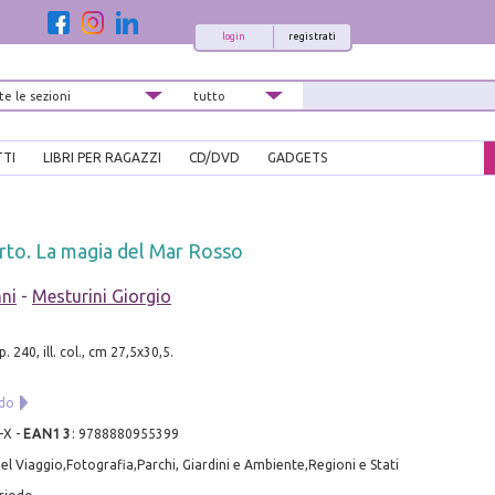
login
registrati
TTI
LIBRI PER RAGAZZI
CD/DVD
GADGETS
erto. La magia del Mar Rosso
ni
-
Mesturini Giorgio
p. 240, ill. col., cm 27,5x30,5.
ndo
-X
-
EAN13
:
9788880955399
el Viaggio,Fotografia,Parchi, Giardini e Ambiente,Regioni e Stati