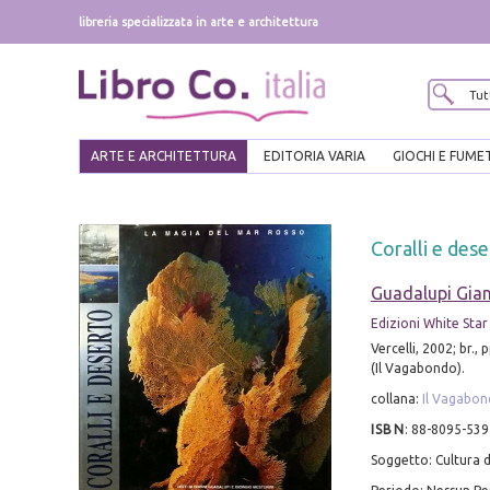
libreria specializzata in arte e architettura
ARTE E ARCHITETTURA
EDITORIA VARIA
GIOCHI E FUME
Coralli e des
Guadalupi Gian
Edizioni White Star
Vercelli, 2002; br., p
(Il Vagabondo).
collana:
Il Vagabo
ISBN
:
88-8095-539
Soggetto: Cultura d