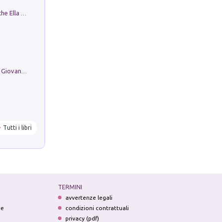
Fortunate Objects. Selections from the Ella Fontanals-Cisneros Collection. Objetos Afortunados. Selección de la Colección Ella Fontanals-Cisneros
Firenze nell'Ottocento nei disegni di Giovanni Ferruccio Moro (1859­1948)
Tutti i libri
TERMINI
avvertenze legali
ne
condizioni contrattuali
privacy (pdf)