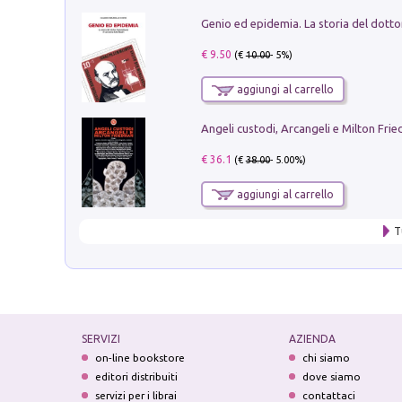
€ 9.50
(€
10.00
- 5%)
aggiungi al carrello
Angeli custodi, Arcangeli e Milton Fri
€ 36.1
(€
38.00
- 5.00%)
aggiungi al carrello
T
SERVIZI
AZIENDA
on-line bookstore
chi siamo
editori distribuiti
dove siamo
servizi per i librai
contattaci