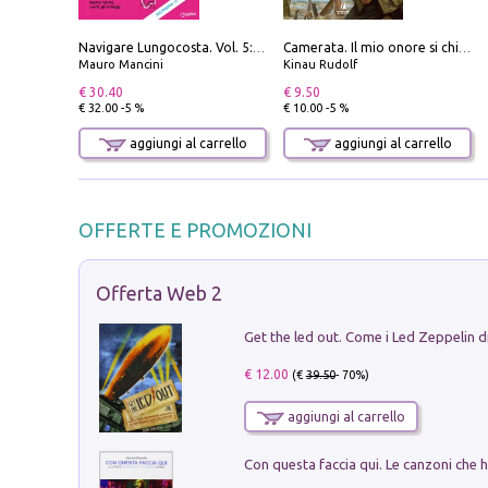
Navigare Lungocosta. Vol. 5: Corsica e Sardegna
Camerata. Il mio onore si chiama fedeltà
Mauro Mancini
Kinau Rudolf
€ 30.40
€ 9.50
€ 32.00 -5 %
€ 10.00 -5 %
aggiungi al carrello
aggiungi al carrello
OFFERTE E PROMOZIONI
Offerta Web 2
€ 12.00
(€
39.50
- 70%)
aggiungi al carrello