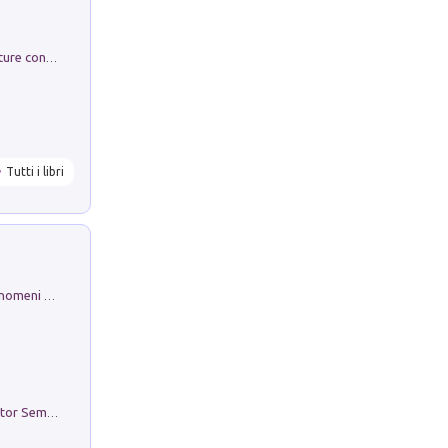
Arie per Carlo Broschi Farinelli. Partiture con riduzione per clavicembalo (o pianoforte). Seconda serie. Vol. 5
Tutti i libri
Luci e colori del cielo. Manuale sui fenomeni ottici che si verificano in atmosfera, nella scienza e nella storia: come osservarli e fotografarli
Genio ed epidemia. La storia del dottor Semmelweis, il Salvatore delle Madri