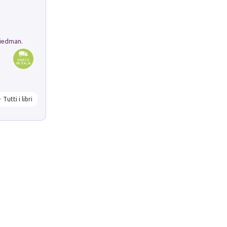
riedman.
Tutti i libri