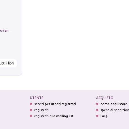
Firenze nell'Ottocento nei disegni di Giovanni Ferruccio Moro (1859­1948)
utti i libri
UTENTE
ACQUISTO
servizi per utenti registrati
come acquistare
registrati
spese di spedizio
registrati alla mailing list
FAQ