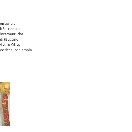
istorici ,
i Satriano, di
interventi che
ti (Buccino,
liveto Citra,
storiche, con ampia