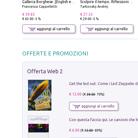
Galleria Borghese. [English edition]
Scolpire il tempo. Riflessioni sul cinema.
Francesca Cappelletti
Tarkovskij Andrej
€ 59.85
€ 27.55
€ 63.00 -5 %
€ 29.00 -5 %
aggiungi al carrello
aggiungi al carrello
OFFERTE E PROMOZIONI
Offerta Web 2
€ 12.00
(€
39.50
- 70%)
aggiungi al carrello
€ 6.00
(€
15.00
- 60%)