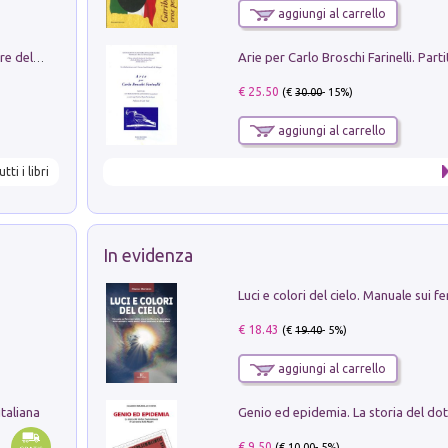
aggiungi al carrello
Klose dell'altro mondo. Miro il pescatore del goal
€ 25.50
(€
30.00
- 15%)
aggiungi al carrello
utti i libri
In evidenza
€ 18.43
(€
19.40
- 5%)
aggiungi al carrello
taliana
€ 9.50
(€
10.00
- 5%)