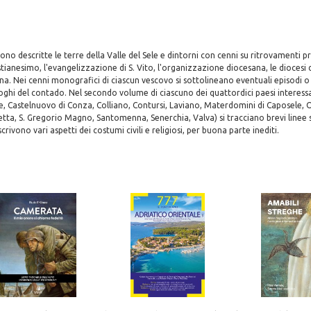
o descritte le terre della Valle del Sele e dintorni con cenni su ritrovamenti pre
stianesimo, l'evangelizzazione di S. Vito, l'organizzazione diocesana, le diocesi d
. Nei cenni monografici di ciascun vescovo si sottolineano eventuali episodi o 
uoghi del contado. Nel secondo volume di ciascuno dei quattordici paesi interessa
e, Castelnuovo di Conza, Colliano, Contursi, Laviano, Materdomini di Caposele, O
ta, S. Gregorio Magno, Santomenna, Senerchia, Valva) si tracciano brevi linee 
scrivono vari aspetti dei costumi civili e religiosi, per buona parte inediti.