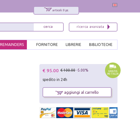
articoli: 0 pz.
REMAINDERS
FORNITORE
LIBRERIE
BIBLIOTECHE
x
€ 95.00
€ 100.00
-5.00%
Interessato ai nostri libri?
spedito in 24h
Allora iscriviti alla nostra newsletter!
Sarai informato delle nostre novità, potrai
aggiungi al carrello
comunque cancellarti quando desideri.
modulo di iscrizione