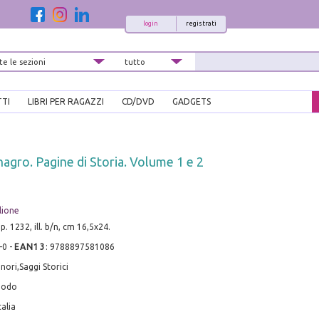
login
registrati
TTI
LIBRI PER RAGAZZI
CD/DVD
GADGETS
nagro. Pagine di Storia. Volume 1 e 2
lione
p. 1232, ill. b/n, cm 16,5x24.
-0
-
EAN13
:
9788897581086
nori,Saggi Storici
riodo
alia