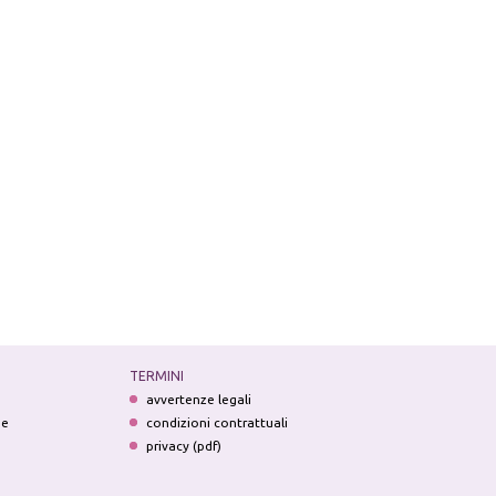
TERMINI
avvertenze legali
ne
condizioni contrattuali
privacy (pdf)