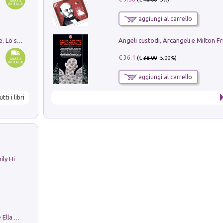
aggiungi al carrello
Angeli custodi, Arcangeli e Milton F
Santissima Trinità e divina proporzione. Lo studio della proporzione nell'arte come ricerca del mistero trinitario
€ 36.1
(€
38.00
- 5.00%)
aggiungi al carrello
utti i libri
The Nicolas. Restoration Tales in a Family History
Fortunate Objects. Selections from the Ella Fontanals-Cisneros Collection. Objetos Afortunados. Selección de la Colección Ella Fontanals-Cisneros