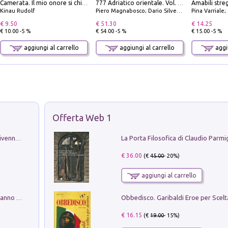
Camerata. Il mio onore si chiama fedeltà
777 Adriatico orientale. Vol. 1: Istria, Costa della Dalmazia da Smrika a Zara, Isole del Quarnaro, Pag, Arcipelaghi di Zara, Sibenico e Incoronate
Kinau Rudolf
Piero Magnabosco; Dario Silvestro; Marco Sbrizzi
Pina Varriale; 
€ 9.50
€ 51.30
€ 14.25
€ 10.00 -5 %
€ 54.00 -5 %
€ 15.00 -5 %
aggiungi al carrello
aggiungi al carrello
aggiu
Offerta Web 1
Get the led out. Come i Led Zeppelin divennero la più grande band del mondo
€ 36.00
(€
45.00
- 20%)
aggiungi al carrello
Con questa faccia qui. Le canzoni che hanno fatto la storia di Ligabue
€ 16.15
(€
19.00
- 15%)