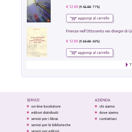
€ 12.00
(€
42.00
- 71%)
aggiungi al carrello
€ 12.00
(€
35.00
- 66%)
aggiungi al carrello
T
SERVIZI
AZIENDA
on-line bookstore
chi siamo
editori distribuiti
dove siamo
servizi per i librai
contattaci
servizi per le biblioteche
servizi per editori