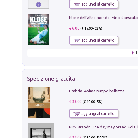
aggiungi al carrello
€ 6.00
(€
15.90
- 62%)
aggiungi al carrello
T
Spedizione gratuita
Umbria. Anima tempo bellezza
€ 38.00
(€
40.00
- 5%)
aggiungi al carrello
Nick Brandt. The day may break. Ediz. i
€ 37.05
(€
39.00
- 5.00%)