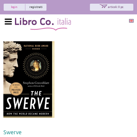
login
registrati
articoli: 0 pz.
Swerve