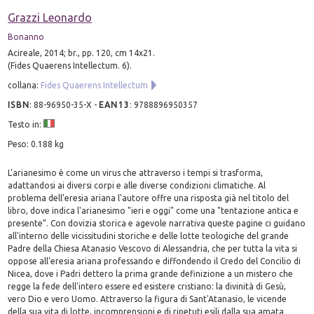
Grazzi Leonardo
Bonanno
Acireale, 2014; br., pp. 120, cm 14x21.
(Fides Quaerens Intellectum. 6).
collana:
Fides Quaerens Intellectum
ISBN
:
88-96950-35-X
-
EAN13
:
9788896950357
Testo in:
Peso: 0.188 kg
L'arianesimo è come un virus che attraverso i tempi si trasforma,
adattandosi ai diversi corpi e alle diverse condizioni climatiche. Al
problema dell'eresia ariana l'autore offre una risposta già nel titolo del
libro, dove indica l'arianesimo "ieri e oggi" come una "tentazione antica e
presente". Con dovizia storica e agevole narrativa queste pagine ci guidano
all'interno delle vicissitudini storiche e delle lotte teologiche del grande
Padre della Chiesa Atanasio Vescovo di Alessandria, che per tutta la vita si
oppose all'eresia ariana professando e diffondendo il Credo del Concilio di
Nicea, dove i Padri dettero la prima grande definizione a un mistero che
regge la fede dell'intero essere ed esistere cristiano: la divinità di Gesù,
vero Dio e vero Uomo. Attraverso la figura di Sant'Atanasio, le vicende
della sua vita di lotte, incomprensioni e di ripetuti esili dalla sua amata