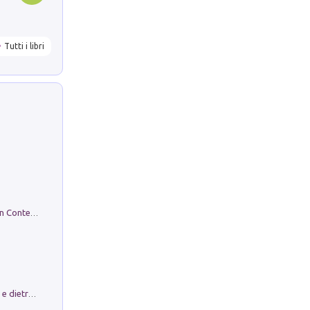
Tutti i libri
in alto! Livello A1. Con CD-Audio. Con Contenuto digitale per accesso on line
Conte e Mattarella. Sul palcoscenico e dietro le quinte del Quirinale. Un racconto sulle istituzioni