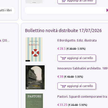
aggiungi al carrello
utti i libri
Bollettino novità distribuite 17/07/2026
Il Bordigotto. Ediz. illustrata
Dromos. Libro periodico di architettura. (2026). Vol. 15: Post-model
€ 28.5
(€
30.00
- 5.00%)
aggiungi al carrello
Innocenzo Sabbatini architetto. 18
€ 38
(€
40.00
- 5.00%)
aggiungi al carrello
€ 33.25
(€
35.00
- 5.00%)