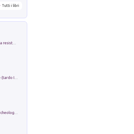
Tutti i libri
Memorial Santa Giulia. Sculture per la resistenza Monchio di Palagano
Sofiana. In Sicilia centro-meridionale (tardo III-metà IX secolo d.C.): dall'agro-town tardo-imperiale al villaggio medio-bizantino. Nuova ediz.
Dos dell'Arca. Quattro millenni tra archeologia e arte rupestre in Valle Camonica (Sito UNESCO n. 94). Scavi e ricerche 2016/2023