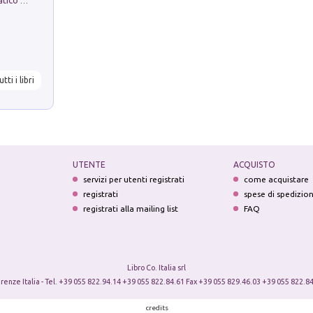
La comparsa. Perché il partito democratico non è mai nato
utti i libri
UTENTE
ACQUISTO
servizi per utenti registrati
come acquistare
registrati
spese di spedizio
registrati alla mailing list
FAQ
Libro Co. Italia srl
irenze Italia - Tel. +39 055 822.94.14 +39 055 822.84.61 Fax +39 055 829.46.03 +39 055 822.84
credits