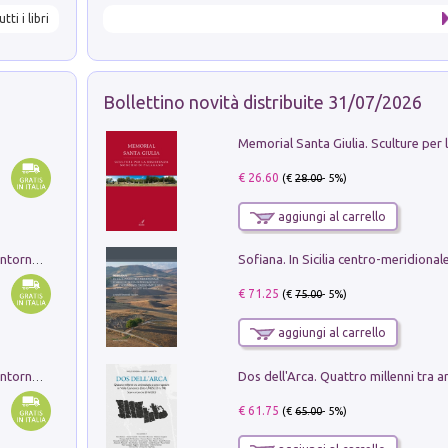
utti i libri
Bollettino novità distribuite 31/07/2026
€ 26.60
(€
28.00
- 5%)
aggiungi al carrello
Ruderi delle ville Romano Sabine nei dintorni di Poggio Mirteto. Illustrati dal dott.re prof.re cav.re Ercole Nardi regio ispettore degli scavi e monumenti. Anno 1885. Tavole e studio. Con 25 tavole fuori testo in cartella editoriale
€ 71.25
(€
75.00
- 5%)
aggiungi al carrello
Ruderi delle ville Romano Sabine nei dintorni di Poggio Mirteto. Illustrati dal dott.re prof.re cav.re Ercole Nardi regio ispettore degli scavi e monumenti. Anno 1885
€ 61.75
(€
65.00
- 5%)