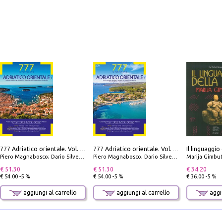
Il linguaggio
777 Adriatico orientale. Vol. 2: Costa della Dalmazia da Zara a Molunat, Isole della Dalmazia Meridionale e Montenegro
777 Adriatico orientale. Vol. 1: Istria, Costa della Dalmazia da Smrika a Zara, Isole del Quarnaro, Pag, Arcipelaghi di Zara, Sibenico e Incoronate
Piero Magnabosco; Dario Silvestro; Marco Sbrizzi
Piero Magnabosco; Dario Silvestro; Marco Sbrizzi
Marija Gimbu
€ 51.30
€ 51.30
€ 34.20
€ 54.00 -5 %
€ 54.00 -5 %
€ 36.00 -5 %
aggiungi al carrello
aggiungi al carrello
aggiu