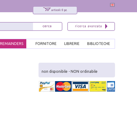
articoli: 0 pz.
REMAINDERS
FORNITORE
LIBRERIE
BIBLIOTECHE
x
Interessato ai nostri libri?
non disponibile - NON ordinabile
Allora iscriviti alla nostra newsletter!
Sarai informato delle nostre novità, potrai
comunque cancellarti quando desideri.
modulo di iscrizione