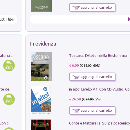
aggiungi al carrello
utti i libri
In evidenza
Toscana. L'Atelier della Bestemmia
L'orientalizzante a Capua. Contesti e materiali dagli scavi di Werner Johannowsky nella necropoli di Fornaci. Nuova ediz.
€ 6.00
(€
15.00
- 60%)
aggiungi al carrello
Ricerche dei dottorandi in storia dell'arte della Sapienza
€ 26.50
(€
27.90
- 5%)
aggiungi al carrello
I monumenti funerari del Lazio antico. Con cartella con tavole