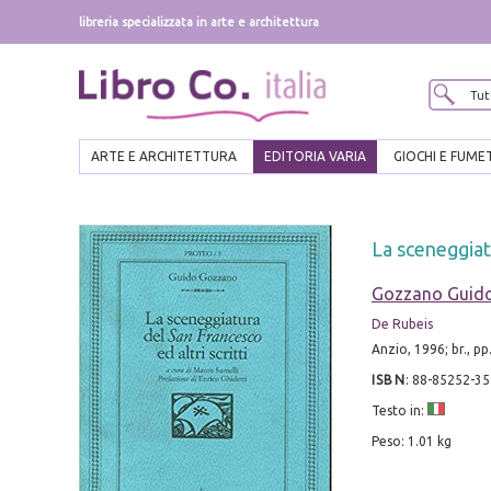
libreria specializzata in arte e architettura
ARTE E ARCHITETTURA
EDITORIA VARIA
GIOCHI E FUME
La sceneggiatu
Gozzano Guid
De Rubeis
Anzio, 1996; br., pp
ISBN
:
88-85252-35
Testo in:
Peso: 1.01 kg