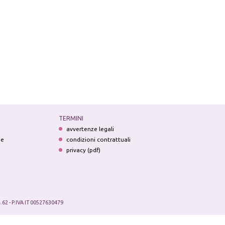
TERMINI
avvertenze legali
ne
condizioni contrattuali
privacy (pdf)
.62 - P.IVA IT 00527630479