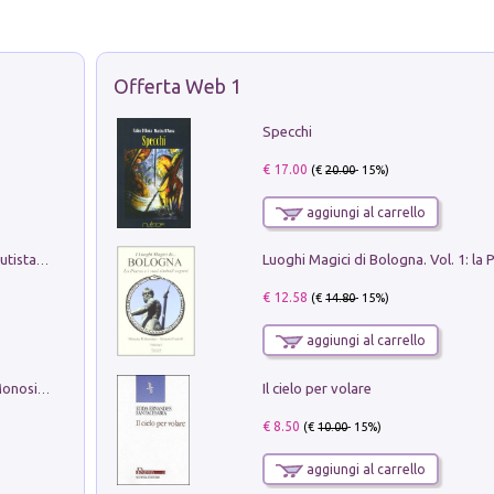
Offerta Web 1
Specchi
€ 17.00
(€
20.00
- 15%)
aggiungi al carrello
Pietro Bellotti Detto Canaletty. Un Vedutista Veneziano nella Francia dell'Ancien Régime
€ 12.58
(€
14.80
- 15%)
aggiungi al carrello
Il cielo per volare
La seduzione del gusto con Pipero & Monosilio
€ 8.50
(€
10.00
- 15%)
aggiungi al carrello