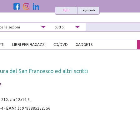
login
registrati
TTI
LIBRI PER RAGAZZI
CD/DVD
GADGETS
ra del San Francesco ed altri scritti
o
. 210, cm 12x16,5.
-4
-
EAN13
:
9788885252356