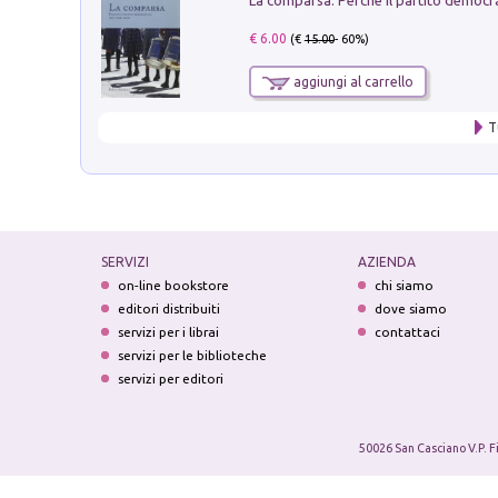
€ 6.00
(€
15.00
- 60%)
aggiungi al carrello
T
SERVIZI
AZIENDA
on-line bookstore
chi siamo
editori distribuiti
dove siamo
servizi per i librai
contattaci
servizi per le biblioteche
servizi per editori
50026 San Casciano V.P. F