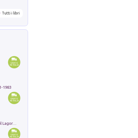
Tutti i libri
91-1983
Pastori. Sguardi contemporanei tra il Lagorai e la pianura. Ediz. illustrata