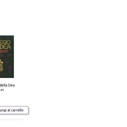
 della Dea
tas
ngi al carrello