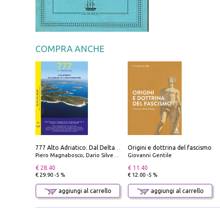
COMPRA ANCHE
Origini e dottrina del fascismo
777 Alto Adriatico. Dal Delta del Po a Capo Promontore. Con QR Code
Piero Magnabosco; Dario Silvestro; Marco Sbrizzi
Giovanni Gentile
€ 28.40
€ 11.40
€ 29.90 -5 %
€ 12.00 -5 %
aggiungi al carrello
aggiungi al carrello