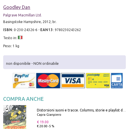
Goodley Dan
Palgrave Macmillan Ltd.
Basingstoke Hampshire, 2012; br.
ISBN
:
0-230-24326-6
-
EAN13
:
9780230243262
Testo in:
Peso: 1 kg
non disponibile - NON ordinabile
COMPRA ANCHE
Distorsioni suoni e tracce. Columns, storie e playlist dalla scena hardcore punk italiana degli anni '90
Capra Gianpiero
€ 19.00
€ 20.00 -5 %