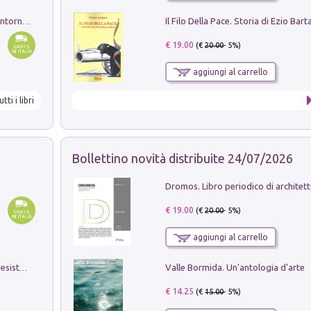
Ruderi delle ville Romano Sabine nei dintorni di Poggio Mirteto. Illustrati dal dott.re prof.re cav.re Ercole Nardi regio ispettore degli scavi e monumenti. Anno 1885
€ 19.00
(€
20.00
- 5%)
aggiungi al carrello
utti i libri
Bollettino novità distribuite 24/07/2026
€ 19.00
(€
20.00
- 5%)
aggiungi al carrello
Valle Bormida. Un'antologia d'arte
Memorial Santa Giulia. Sculture per la resistenza Monchio di Palagano
€ 14.25
(€
15.00
- 5%)