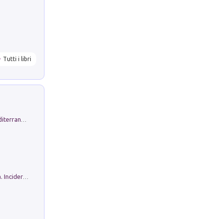
Tutti i libri
Byrsa. Scritti sull''Antico Oriente Mediterraneo. 45-46/2024
Ho Camminato Alla Luce Della Storia. Incidere per Pasolini. Quaderni di Incisione Contemporanea n 30