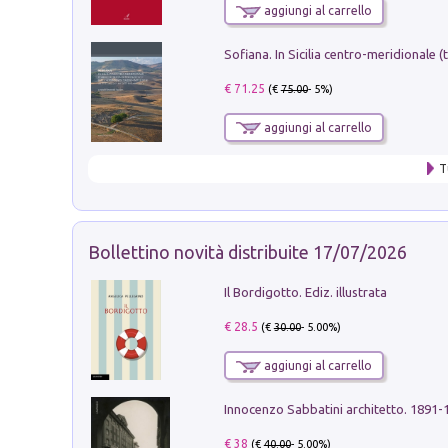
aggiungi al carrello
€ 71.25
(€
75.00
- 5%)
aggiungi al carrello
T
Bollettino novità distribuite 17/07/2026
Il Bordigotto. Ediz. illustrata
€ 28.5
(€
30.00
- 5.00%)
aggiungi al carrello
Innocenzo Sabbatini architetto. 1891-
€ 38
(€
40.00
- 5.00%)