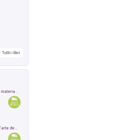
Tutti i libri
L'orientalizzante a Capua. Contesti e materiali dagli scavi di Werner Johannowsky nella necropoli di Fornaci. Nuova ediz.
Ricerche dei dottorandi in storia dell'arte della Sapienza