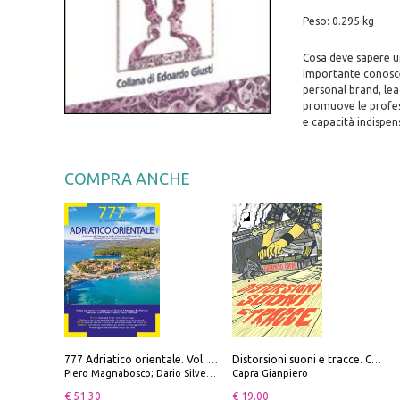
Peso: 0.295 kg
Cosa deve sapere un
importante conoscer
personal brand, lea
promuove le profes
e capacità indispens
COMPRA ANCHE
777 Adriatico orientale. Vol. 1: Istria, Costa della Dalmazia da Smrika a Zara, Isole del Quarnaro, Pag, Arcipelaghi di Zara, Sibenico e Incoronate
Distorsioni suoni e tracce. Columns, storie e playlist dalla scena hardcore punk italiana degli anni '90
Piero Magnabosco; Dario Silvestro; Marco Sbrizzi
Capra Gianpiero
€ 51.30
€ 19.00