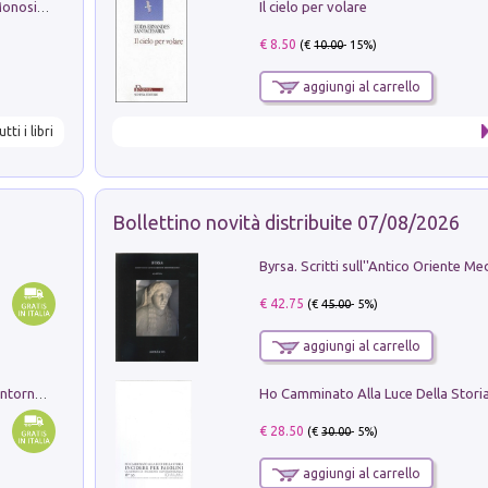
Il cielo per volare
La seduzione del gusto con Pipero & Monosilio
€ 8.50
(€
10.00
- 15%)
aggiungi al carrello
utti i libri
Bollettino novità distribuite 07/08/2026
€ 42.75
(€
45.00
- 5%)
aggiungi al carrello
Ruderi delle ville Romano Sabine nei dintorni di Poggio Mirteto. Illustrati dal dott.re prof.re cav.re Ercole Nardi regio ispettore degli scavi e monumenti. Anno 1885. Tavole e studio. Con 25 tavole fuori testo in cartella editoriale
€ 28.50
(€
30.00
- 5%)
aggiungi al carrello