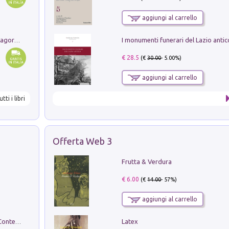
aggiungi al carrello
Pastori. Sguardi contemporanei tra il Lagorai e la pianura. Ediz. illustrata
€ 28.5
(€
30.00
- 5.00%)
aggiungi al carrello
utti i libri
Offerta Web 3
Frutta & Verdura
€ 6.00
(€
14.00
- 57%)
aggiungi al carrello
Latex
in alto! Livello A1. Con CD-Audio. Con Contenuto digitale per accesso on line