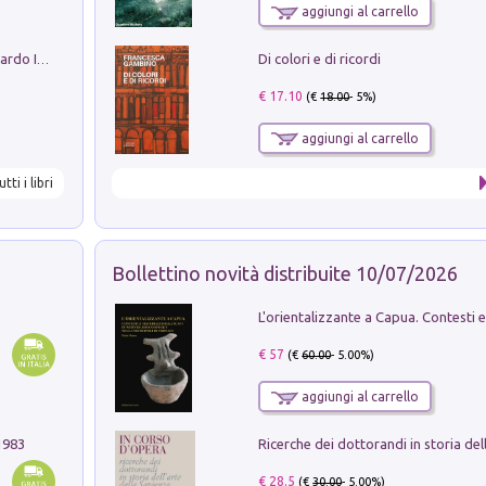
aggiungi al carrello
Di colori e di ricordi
Sofiana. In Sicilia centro-meridionale (tardo III-metà IX secolo d.C.): dall'agro-town tardo-imperiale al villaggio medio-bizantino. Nuova ediz.
€ 17.10
(€
18.00
- 5%)
aggiungi al carrello
utti i libri
Bollettino novità distribuite 10/07/2026
€ 57
(€
60.00
- 5.00%)
aggiungi al carrello
1983
€ 28.5
(€
30.00
- 5.00%)