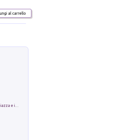
ngi al carrello
Luoghi Magici di Bologna. Vol. 1: la Piazza e i Suoi Simboli Segreti