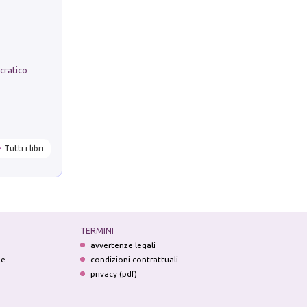
La comparsa. Perché il partito democratico non è mai nato
Tutti i libri
TERMINI
avvertenze legali
ne
condizioni contrattuali
privacy (pdf)