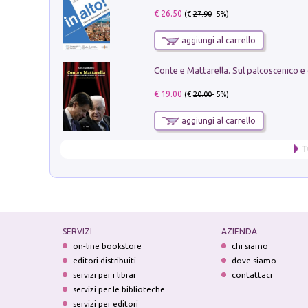
€ 26.50
(€
27.90
- 5%)
aggiungi al carrello
€ 19.00
(€
20.00
- 5%)
aggiungi al carrello
T
SERVIZI
AZIENDA
on-line bookstore
chi siamo
editori distribuiti
dove siamo
servizi per i librai
contattaci
servizi per le biblioteche
servizi per editori