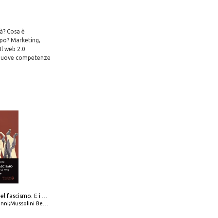
tà? Cosa è
mpo? Marketing,
Il web 2.0
do nuove competenze
La dottrina del fascismo. E i documenti ufficiali dal 1919 al 1945
ni;Mussolini Benito