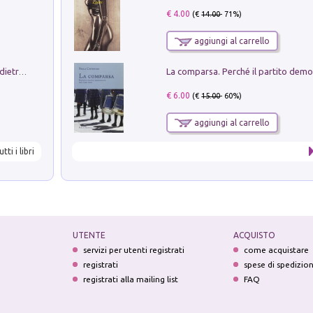
€ 4.00
(€
14.00
- 71%)
aggiungi al carrello
Conte e Mattarella. Sul palcoscenico e dietro le quinte del Quirinale. Un racconto sulle istituzioni
€ 6.00
(€
15.00
- 60%)
aggiungi al carrello
utti i libri
UTENTE
ACQUISTO
servizi per utenti registrati
come acquistare
registrati
spese di spedizio
registrati alla mailing list
FAQ