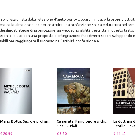
 professionista della relazione d'aiuto per sviluppare il meglio la propria attivi
e delle altre discipline per costruire una professione solida e duratura nel te
dership, strategie di promozione via web, sono abilità descritte in questo testo. 
sioni di aiuto con una proposta di integrazione fra i diversi saperi sviluppan
abili per raggiungere il successo nell'attività professionale.
Mario Botta. Sacro e profano-Sacred and profane
Camerata. Il mio onore si chiama fedeltà
Kinau Rudolf
Gentile Giovan
€ 20.90
€ 9.50
€ 11.40