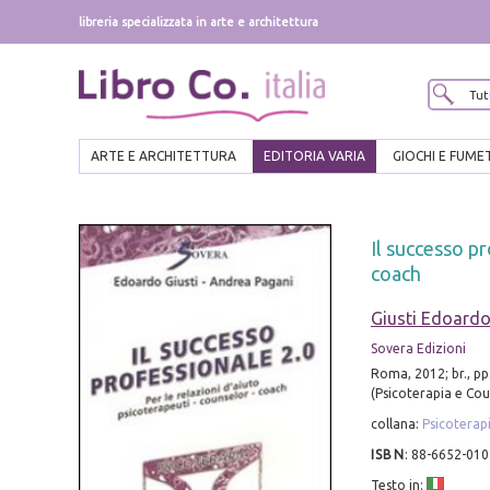
libreria specializzata in arte e architettura
ARTE E ARCHITETTURA
EDITORIA VARIA
GIOCHI E FUME
Il successo pr
coach
Giusti Edoardo
Sovera Edizioni
Roma, 2012; br., pp
(Psicoterapia e Cou
collana:
Psicoterap
ISBN
:
88-6652-010
Testo in: