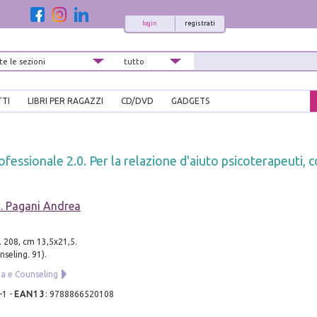
login
registrati
TTI
LIBRI PER RAGAZZI
CD/DVD
GADGETS
ofessionale 2.0. Per la relazione d'aiuto psicoterapeuti, 
. Pagani Andrea
. 208, cm 13,5x21,5.
nseling. 91).
ia e Counseling
-1
-
EAN13
:
9788866520108