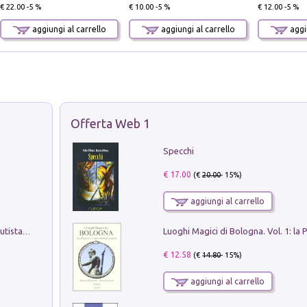
€ 22.00 -5 %
€ 10.00 -5 %
€ 12.00 -5 %
aggiungi al carrello
aggiungi al carrello
aggiu
Offerta Web 1
Specchi
€ 17.00
(€
20.00
- 15%)
aggiungi al carrello
Pietro Bellotti Detto Canaletty. Un Vedutista Veneziano nella Francia dell'Ancien Régime
€ 12.58
(€
14.80
- 15%)
aggiungi al carrello