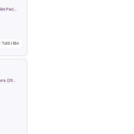
Il Filo Della Pace. Storia di Ezio Bartalini Pacifista
Tutti i libri
Dromos. Libro periodico di architettura. (2026). Vol. 15: Post-model