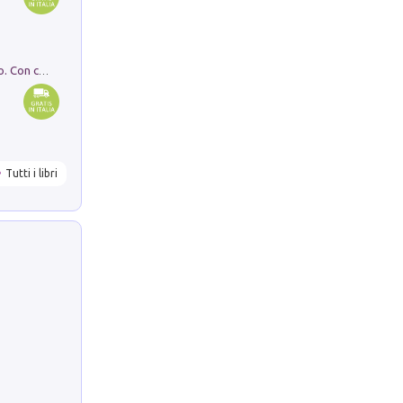
I monumenti funerari del Lazio antico. Con cartella con tavole
Tutti i libri