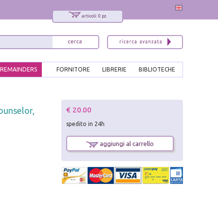
articoli: 0 pz.
REMAINDERS
FORNITORE
LIBRERIE
BIBLIOTECHE
x
€ 20.00
counselor,
Interessato ai nostri libri?
spedito in 24h
Allora iscriviti alla nostra newsletter!
Sarai informato delle nostre novità, potrai
aggiungi al carrello
comunque cancellarti quando desideri.
modulo di iscrizione