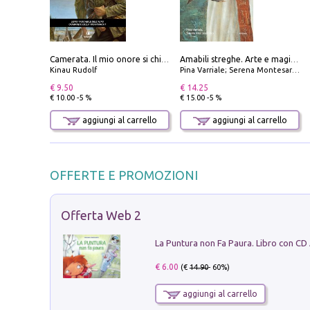
Camerata. Il mio onore si chiama fedeltà
Amabili streghe. Arte e magie di Leonora Carrington e Remedios Varo
Kinau Rudolf
Pina Varriale; Serena Montesarchio
€ 9.50
€ 14.25
€ 10.00 -5 %
€ 15.00 -5 %
aggiungi al carrello
aggiungi al carrello
OFFERTE E PROMOZIONI
Offerta Web 2
La Puntura non Fa Paura. Libro con CD
€ 6.00
(€
14.90
- 60%)
aggiungi al carrello