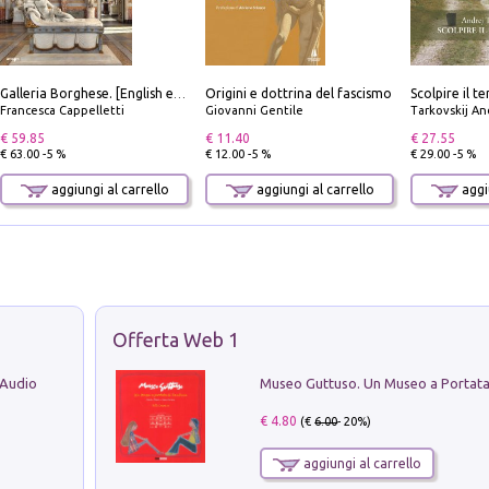
Origini e dottrina del fascismo
Galleria Borghese. [English edition]
Francesca Cappelletti
Giovanni Gentile
Tarkovskij An
€ 59.85
€ 11.40
€ 27.55
€ 63.00 -5 %
€ 12.00 -5 %
€ 29.00 -5 %
aggiungi al carrello
aggiungi al carrello
aggiu
Offerta Web 1
 Audio
€ 4.80
(€
6.00
- 20%)
aggiungi al carrello