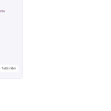
erto
Tutti i libri