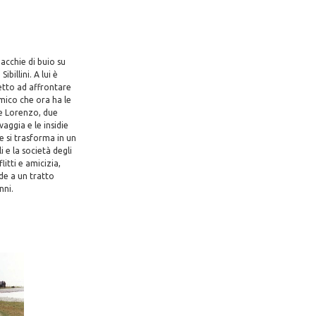
macchie di buio su
billini. A lui è
retto ad affrontare
mico che ora ha le
 e Lorenzo, due
vaggia e le insidie
e si trasforma in un
 e la società degli
itti e amicizia,
ede a un tratto
nni.