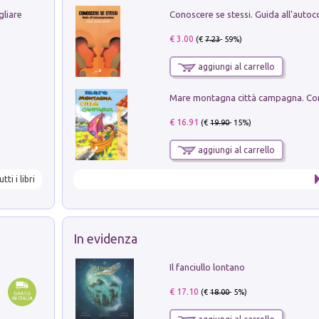
gliare
€ 3.00
(€
7.23
- 59%)
aggiungi al carrello
€ 16.91
(€
19.90
- 15%)
aggiungi al carrello
utti i libri
In evidenza
Il fanciullo lontano
€ 17.10
(€
18.00
- 5%)