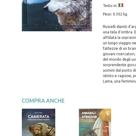
Testo in:
Peso: 0.302 kg
Ruscelli dipinti d'a
una tela d'ombra. E 
affidata la sopravv
un lungo viaggio ne
fattezze di un bran
giovani ricercatori,
del mondo degli uom
sorprendente gioco d
uomini dal punto di
istinto e ragione, 
Lama, una femmina d
COMPRA ANCHE