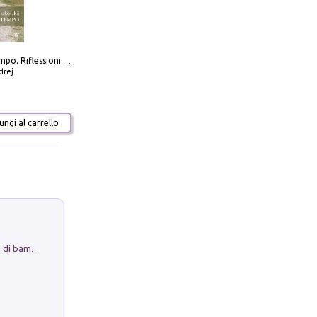
Scolpire il tempo. Riflessioni sul cinema.
drej
ngi al carrello
Museo Guttuso. Un Museo a Portata di bambino