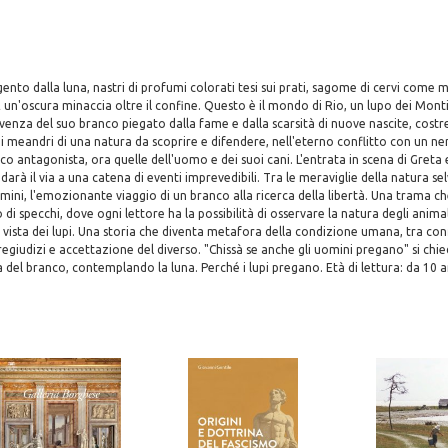
rgento dalla luna, nastri di profumi colorati tesi sui prati, sagome di cervi come 
un'oscura minaccia oltre il confine. Questo è il mondo di Rio, un lupo dei Monti Si
ivenza del suo branco piegato dalla fame e dalla scarsità di nuove nascite, cost
i meandri di una natura da scoprire e difendere, nell'eterno conflitto con un ne
co antagonista, ora quelle dell'uomo e dei suoi cani. L'entrata in scena di Greta
 darà il via a una catena di eventi imprevedibili. Tra le meraviglie della natura sel
ini, l'emozionante viaggio di un branco alla ricerca della libertà. Una trama ch
i specchi, dove ogni lettore ha la possibilità di osservare la natura degli animali
 vista dei lupi. Una storia che diventa metafora della condizione umana, tra confl
pregiudizi e accettazione del diverso. "Chissà se anche gli uomini pregano" si chi
el branco, contemplando la luna. Perché i lupi pregano. Età di lettura: da 10 a