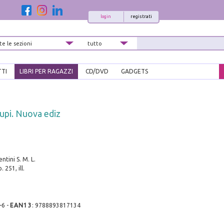
login
registrati
TTI
LIBRI PER RAGAZZI
CD/DVD
GADGETS
lupi. Nuova ediz
entini S. M. L.
. 251, ill.
-6
-
EAN13
:
9788893817134