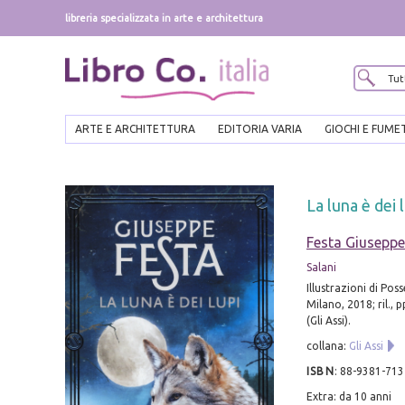
libreria specializzata in arte e architettura
ARTE E ARCHITETTURA
EDITORIA VARIA
GIOCHI E FUME
La luna è dei 
Festa Giuseppe
Salani
Illustrazioni di Poss
Milano, 2018; ril., pp
(Gli Assi).
collana:
Gli Assi
ISBN
:
88-9381-713
Extra: da 10 anni