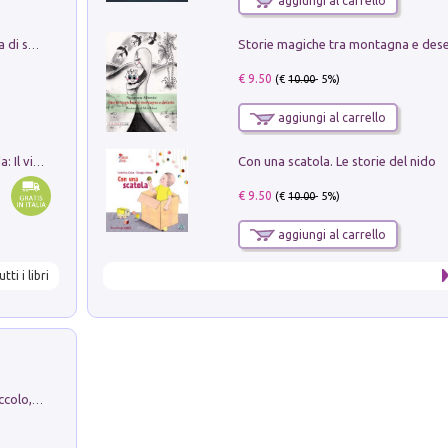
aggiungi al carrello
Storie magiche tra montagna e des
Missione per un mondo migliore. Storia di speranza per ragazze e ragazzi di ogni età
€ 9.50
(€
10.00
- 5%)
aggiungi al carrello
Con una scatola. Le storie del nido
In balìa di Dante e Pinocchio. Seguito da: Il viaggio di Pinocchio nell'aldilà dantesco di Bettino d'Aloja
€ 9.50
(€
10.00
- 5%)
aggiungi al carrello
utti i libri
H. Christian Andersen: il Brutto Anatroccolo, il Soldatino di Piombo, la Piccola Fiammiferaia, Scarpette Rosse, i Vestiti Nuovi dell'Imperatore, E...