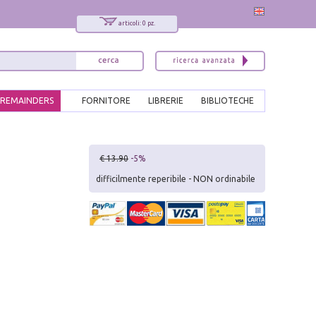
articoli: 0 pz.
REMAINDERS
FORNITORE
LIBRERIE
BIBLIOTECHE
x
€ 13.90
-5%
Interessato ai nostri libri?
difficilmente reperibile - NON ordinabile
Allora iscriviti alla nostra newsletter!
Sarai informato delle nostre novità, potrai
comunque cancellarti quando desideri.
modulo di iscrizione