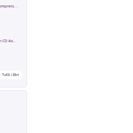
Conoscere se stessi. Guida all'autocomprensione
Mare montagna città campagna. Con CD Audio
Tutti i libri