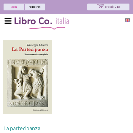
login
registrati
articoli: 0 pz.
La partecipanza