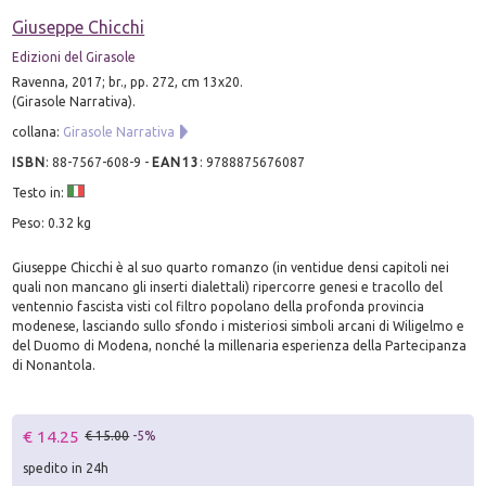
Giuseppe Chicchi
Edizioni del Girasole
Ravenna, 2017; br., pp. 272, cm 13x20.
(Girasole Narrativa).
collana:
Girasole Narrativa
ISBN
:
88-7567-608-9
-
EAN13
:
9788875676087
Testo in:
Peso: 0.32 kg
Giuseppe Chicchi è al suo quarto romanzo (in ventidue densi capitoli nei
quali non mancano gli inserti dialettali) ripercorre genesi e tracollo del
ventennio fascista visti col filtro popolano della profonda provincia
modenese, lasciando sullo sfondo i misteriosi simboli arcani di Wiligelmo e
del Duomo di Modena, nonché la millenaria esperienza della Partecipanza
di Nonantola.
€ 14.25
€ 15.00
-5%
spedito in 24h