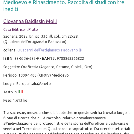
Medioevo e Rinascimento. Raccolta di studi con tre
inediti
Giovanna Baldissin Molli
Casa Editrice Il Prato
Saonara, 2025; br., pp. 336, ill. col., cm 22x28.
(Quaderni dell'Artigianato Padovano).
collana:
Quaderni dell'Artigianato Padovano
ISBN
:
88-6336-682-9
-
EAN13
:
9788863366822
Soggetto: Oreficeria (Argento, Gemme, Gioielli, Oro)
Periodo: 1000-1400 (XII-XIV) Medioevo
Luoghi: Europa,Italia,Veneto
Testo in:
Peso: 1.613 kg
Tra sacrestie, musei, archivi e biblioteche: in queste sedi ha trovato luogo il
filone di ricerca che qui è raccolto, relativo prevalentemente
all'individuazione dei protagonisti e della storia dell'oreficeria padovana e
veneta nel Trecento e nel Quattrocento soprattutto. Da ricerche settoriali