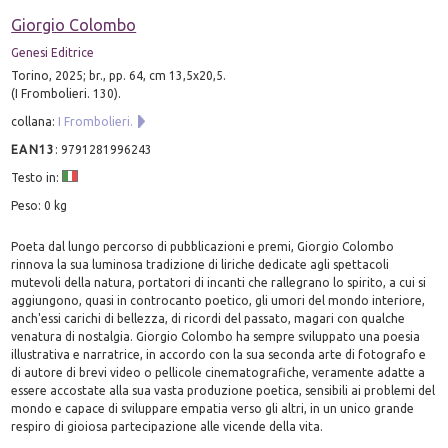
Giorgio Colombo
Genesi Editrice
Torino, 2025; br., pp. 64, cm 13,5x20,5.
(I Frombolieri. 130).
collana:
I Frombolieri.
EAN13
:
9791281996243
Testo in:
Peso: 0 kg
Poeta dal lungo percorso di pubblicazioni e premi, Giorgio Colombo
rinnova la sua luminosa tradizione di liriche dedicate agli spettacoli
mutevoli della natura, portatori di incanti che rallegrano lo spirito, a cui si
aggiungono, quasi in controcanto poetico, gli umori del mondo interiore,
anch'essi carichi di bellezza, di ricordi del passato, magari con qualche
venatura di nostalgia. Giorgio Colombo ha sempre sviluppato una poesia
illustrativa e narratrice, in accordo con la sua seconda arte di fotografo e
di autore di brevi video o pellicole cinematografiche, veramente adatte a
essere accostate alla sua vasta produzione poetica, sensibili ai problemi del
mondo e capace di sviluppare empatia verso gli altri, in un unico grande
respiro di gioiosa partecipazione alle vicende della vita.