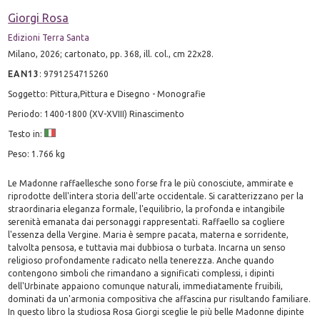
Giorgi Rosa
Edizioni Terra Santa
Milano, 2026; cartonato, pp. 368, ill. col., cm 22x28.
EAN13
:
9791254715260
Soggetto: Pittura,Pittura e Disegno - Monografie
Periodo: 1400-1800 (XV-XVIII) Rinascimento
Testo in:
Peso: 1.766 kg
Le Madonne raffaellesche sono forse fra le più conosciute, ammirate e
riprodotte dell'intera storia dell'arte occidentale. Si caratterizzano per la
straordinaria eleganza formale, l'equilibrio, la profonda e intangibile
serenità emanata dai personaggi rappresentati. Raffaello sa cogliere
l'essenza della Vergine. Maria è sempre pacata, materna e sorridente,
talvolta pensosa, e tuttavia mai dubbiosa o turbata. Incarna un senso
religioso profondamente radicato nella tenerezza. Anche quando
contengono simboli che rimandano a significati complessi, i dipinti
dell'Urbinate appaiono comunque naturali, immediatamente fruibili,
dominati da un'armonia compositiva che affascina pur risultando familiare.
In questo libro la studiosa Rosa Giorgi sceglie le più belle Madonne dipinte