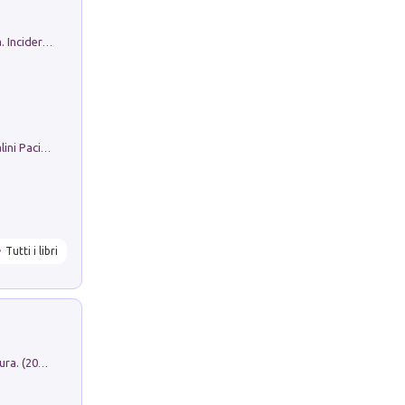
Ho Camminato Alla Luce Della Storia. Incidere per Pasolini. Quaderni di Incisione Contemporanea n 30
Il Filo Della Pace. Storia di Ezio Bartalini Pacifista
Tutti i libri
Dromos. Libro periodico di architettura. (2026). Vol. 15: Post-model