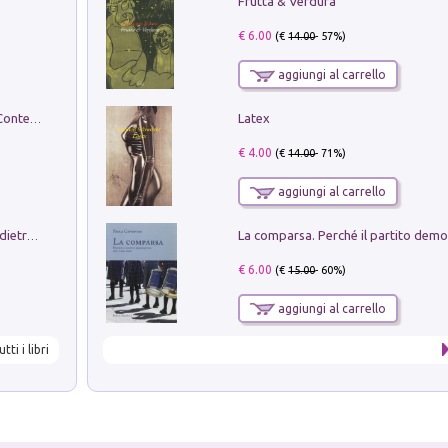
Frutta & Verdura
€ 6.00
(€
14.00
- 57%)
aggiungi al carrello
Latex
in alto! Livello A1. Con CD-Audio. Con Contenuto digitale per accesso on line
€ 4.00
(€
14.00
- 71%)
aggiungi al carrello
Conte e Mattarella. Sul palcoscenico e dietro le quinte del Quirinale. Un racconto sulle istituzioni
€ 6.00
(€
15.00
- 60%)
aggiungi al carrello
utti i libri