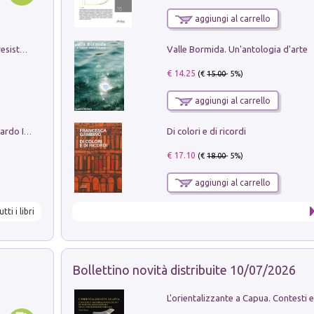
aggiungi al carrello
Valle Bormida. Un'antologia d'arte
Memorial Santa Giulia. Sculture per la resistenza Monchio di Palagano
€ 14.25
(€
15.00
- 5%)
aggiungi al carrello
Di colori e di ricordi
Sofiana. In Sicilia centro-meridionale (tardo III-metà IX secolo d.C.): dall'agro-town tardo-imperiale al villaggio medio-bizantino. Nuova ediz.
€ 17.10
(€
18.00
- 5%)
aggiungi al carrello
utti i libri
Bollettino novità distribuite 10/07/2026