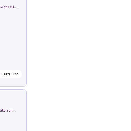
Luoghi Magici di Bologna. Vol. 1: la Piazza e i Suoi Simboli Segreti
Tutti i libri
Byrsa. Scritti sull''Antico Oriente Mediterraneo. 45-46/2024