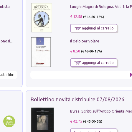
Pietro Bellotti Detto Canaletty. Un Vedutista Veneziano nella Francia dell'Ancien Régime
€ 12.58
(€
14.80
- 15%)
aggiungi al carrello
Il cielo per volare
La seduzione del gusto con Pipero & Monosilio
€ 8.50
(€
10.00
- 15%)
aggiungi al carrello
utti i libri
Bollettino novità distribuite 07/08/2026
€ 42.75
(€
45.00
- 5%)