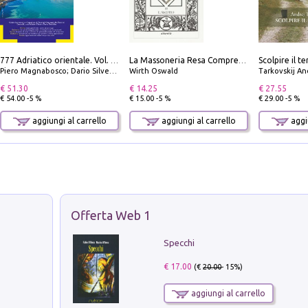
777 Adriatico orientale. Vol. 1: Istria, Costa della Dalmazia da Smrika a Zara, Isole del Quarnaro, Pag, Arcipelaghi di Zara, Sibenico e Incoronate
La Massoneria Resa Comprensibile ai Suoi Adepti. Vol. 3: il Maestro.
Piero Magnabosco; Dario Silvestro; Marco Sbrizzi
Wirth Oswald
Tarkovskij An
€ 51.30
€ 14.25
€ 27.55
€ 54.00 -5 %
€ 15.00 -5 %
€ 29.00 -5 %
aggiungi al carrello
aggiungi al carrello
aggiu
Offerta Web 1
Specchi
€ 17.00
(€
20.00
- 15%)
aggiungi al carrello