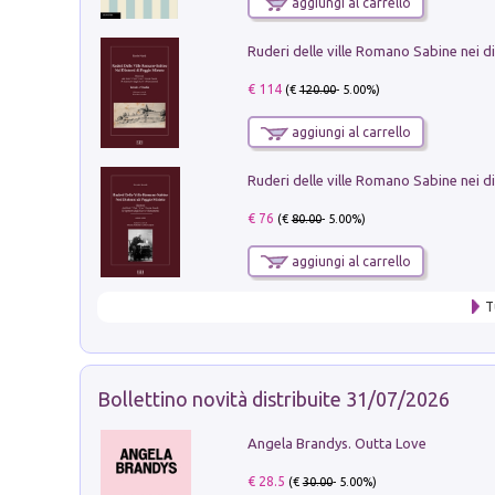
aggiungi al carrello
€ 114
(€
120.00
- 5.00%)
aggiungi al carrello
€ 76
(€
80.00
- 5.00%)
aggiungi al carrello
T
Bollettino novità distribuite 31/07/2026
Angela Brandys. Outta Love
€ 28.5
(€
30.00
- 5.00%)