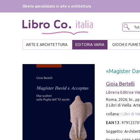
libreria specializzata in arte e architettura
ARTE E ARCHITETTURA
EDITORIA VARIA
GIOCHI E FUME
«Magister Dav
Gioia Bertelli
Libreria Editrice Vie
Roma, 2026; br., pp.
(I Libri di Viella. Art
collana:
I Libri di Vi
EAN13
:
97912570
Soggetto: Architett