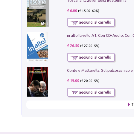
Toscana. L'Atelier della Bestemmia
€ 6.00
(€
15.00
- 60%)
aggiungi al carrello
€ 26.50
(€
27.90
- 5%)
aggiungi al carrello
€ 19.00
(€
20.00
- 5%)
aggiungi al carrello
T