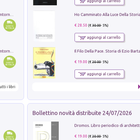
aggiungi al carrello
Ruderi delle ville Romano Sabine nei dintorni di Poggio Mirteto. Illustrati dal dott.re prof.re cav.re Ercole Nardi regio ispettore degli scavi e monumenti. Anno 1885. Tavole e studio. Con 25 tavole fuori testo in cartella editoriale
€ 28.50
(€
30.00
- 5%)
aggiungi al carrello
Ruderi delle ville Romano Sabine nei dintorni di Poggio Mirteto. Illustrati dal dott.re prof.re cav.re Ercole Nardi regio ispettore degli scavi e monumenti. Anno 1885
€ 19.00
(€
20.00
- 5%)
aggiungi al carrello
utti i libri
Bollettino novità distribuite 24/07/2026
€ 19.00
(€
20.00
- 5%)