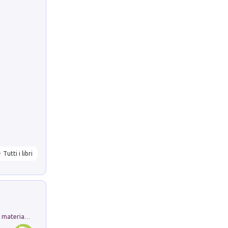
Tutti i libri
L'orientalizzante a Capua. Contesti e materiali dagli scavi di Werner Johannowsky nella necropoli di Fornaci. Nuova ediz.