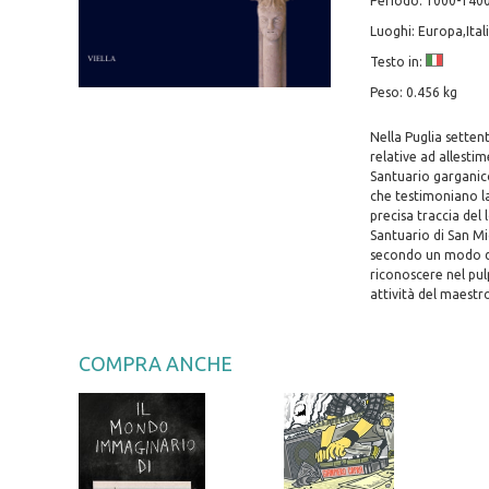
Periodo: 1000-1400
Luoghi: Europa,Ital
Testo in:
Peso: 0.456 kg
Nella Puglia setten
relative ad allestim
Santuario garganico 
che testimoniano la
precisa traccia del 
Santuario di San Mic
secondo un modo del
riconoscere nel pulp
attività del maestr
COMPRA ANCHE