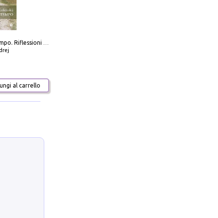
Scolpire il tempo. Riflessioni sul cinema.
drej
ngi al carrello