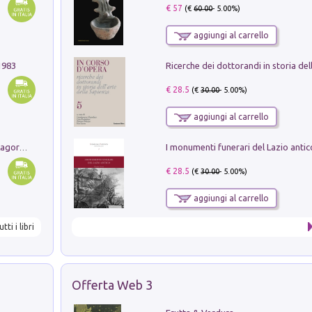
€ 57
(€
60.00
- 5.00%)
aggiungi al carrello
1983
€ 28.5
(€
30.00
- 5.00%)
aggiungi al carrello
Pastori. Sguardi contemporanei tra il Lagorai e la pianura. Ediz. illustrata
€ 28.5
(€
30.00
- 5.00%)
aggiungi al carrello
utti i libri
Offerta Web 3