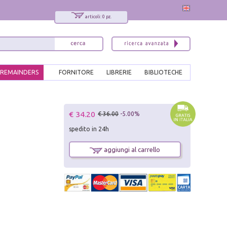
articoli: 0 pz.
REMAINDERS
FORNITORE
LIBRERIE
BIBLIOTECHE
x
€ 34.20
€ 36.00
-5.00%
Interessato ai nostri libri?
spedito in 24h
Allora iscriviti alla nostra newsletter!
Sarai informato delle nostre novità, potrai
aggiungi al carrello
comunque cancellarti quando desideri.
modulo di iscrizione