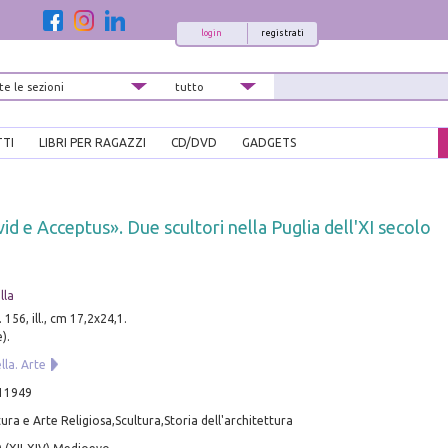
login
registrati
TTI
LIBRI PER RAGAZZI
CD/DVD
GADGETS
id e Acceptus». Due scultori nella Puglia dell'XI secolo
lla
 156, ill., cm 17,2x24,1.
e).
ella. Arte
11949
ura e Arte Religiosa,Scultura,Storia dell'architettura