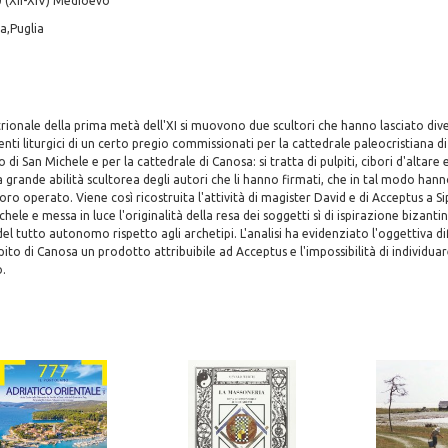
 (XII-XIV) Medioevo
ia,Puglia
trionale della prima metà dell'XI si muovono due scultori che hanno lasciato di
enti liturgici di un certo pregio commissionati per la cattedrale paleocristiana di 
di San Michele e per la cattedrale di Canosa: si tratta di pulpiti, cibori d'altare 
 grande abilità scultorea degli autori che li hanno firmati, che in tal modo hann
loro operato. Viene così ricostruita l'attività di magister David e di Acceptus a S
hele e messa in luce l'originalità della resa dei soggetti sì di ispirazione bizanti
 tutto autonomo rispetto agli archetipi. L'analisi ha evidenziato l'oggettiva dif
ito di Canosa un prodotto attribuibile ad Acceptus e l'impossibilità di individuare
o.