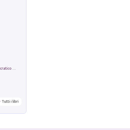
La comparsa. Perché il partito democratico non è mai nato
Tutti i libri