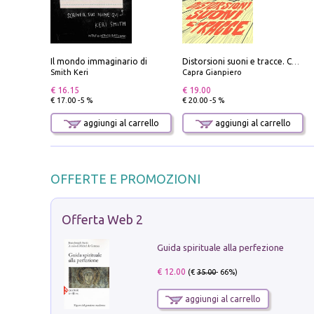
Il mondo immaginario di
Distorsioni suoni e tracce. Columns, storie e playlist dalla scena hardcore punk italiana degli anni '90
Smith Keri
Capra Gianpiero
€ 16.15
€ 19.00
€ 17.00 -5 %
€ 20.00 -5 %
aggiungi al carrello
aggiungi al carrello
OFFERTE E PROMOZIONI
Offerta Web 2
Guida spirituale alla perfezione
€ 12.00
(€
35.00
- 66%)
aggiungi al carrello