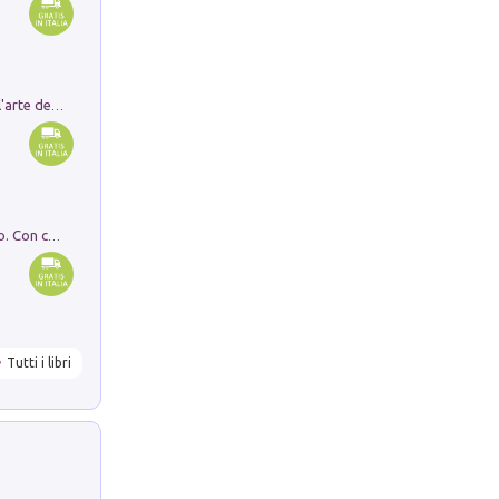
Ricerche dei dottorandi in storia dell'arte della Sapienza
I monumenti funerari del Lazio antico. Con cartella con tavole
Tutti i libri