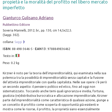
propietà e la moralità del profitto nel libero mercato
imperfetto
Gianturco Gulisano Adriano
Rubbettino Editore
Soveria Mannelli, 2012; br., pp. 130, cm 14,5x22,5.
(Saggi. 302).
collana:
Saggi
ISBN
:
88-498-3646-5
-
EAN13
:
9788849836462
Testo in:
Peso: 0.2 kg
Kirzner è noto per la teoria dell'imprenditorialità, qui esaminata nella sua
polemica tra la possibilità di imprenditorialità senza capitali e la fusione
del'attività imprenditoriale con quella capitalista. Nelle sue opere c'è però
un secondo aspetto: il pensiero politico ed etico, fino ad oggi non
sistematizzato. Toccando anche temi quali ignoranza e invidia, fortuna,
giustizia (re)distributiva burocratica e allocazione imprenditoriale, Kirzner
parte dal'imprenditorialità come caratteristica di qualsiasi azione, giunge a
un concetto di profitto come scoperta di opportunità già esistenti e
mostra come le risorse, il profitto, la proprietà siano essenzialmente