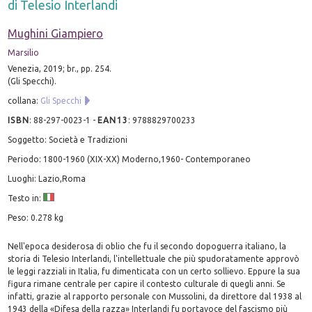
di Telesio Interlandi
Mughini Giampiero
Marsilio
Venezia, 2019; br., pp. 254.
(Gli Specchi).
collana:
Gli Specchi
ISBN
:
88-297-0023-1
-
EAN13
:
9788829700233
Soggetto: Società e Tradizioni
Periodo: 1800-1960 (XIX-XX) Moderno,1960- Contemporaneo
Luoghi: Lazio,Roma
Testo in:
Peso: 0.278 kg
Nell'epoca desiderosa di oblio che fu il secondo dopoguerra italiano, la
storia di Telesio Interlandi, l'intellettuale che più spudoratamente approvò
le leggi razziali in Italia, fu dimenticata con un certo sollievo. Eppure la sua
figura rimane centrale per capire il contesto culturale di quegli anni. Se
infatti, grazie al rapporto personale con Mussolini, da direttore dal 1938 al
1943 della «Difesa della razza» Interlandi fu portavoce del fascismo più