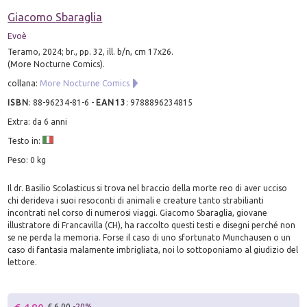
Giacomo Sbaraglia
Evoè
Teramo, 2024; br., pp. 32, ill. b/n, cm 17x26.
(More Nocturne Comics).
collana:
More Nocturne Comics
ISBN
:
88-96234-81-6
-
EAN13
:
9788896234815
Extra: da 6 anni
Testo in:
Peso: 0 kg
Il dr. Basilio Scolasticus si trova nel braccio della morte reo di aver ucciso
chi derideva i suoi resoconti di animali e creature tanto strabilianti
incontrati nel corso di numerosi viaggi. Giacomo Sbaraglia, giovane
illustratore di Francavilla (CH), ha raccolto questi testi e disegni perché non
se ne perda la memoria. Forse il caso di uno sfortunato Munchausen o un
caso di fantasia malamente imbrigliata, noi lo sottoponiamo al giudizio del
lettore.
€ 6.00
-20%