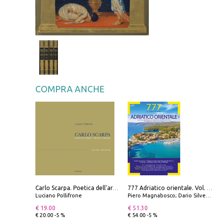
COMPRA ANCHE
Carlo Scarpa. Poetica dell'arredo. Tavoli e sedie-Poetics of furniture. Tables and chairs. Ediz. bilingue
777 Adriatico orientale. Vol. 1: Istria, Costa della Dalmazia da Smrika a Zara, Isole del Quarnaro, Pag, Arcipelaghi di Zara, Sibenico e Incoronate
Luciano Pollifrone
Piero Magnabosco; Dario Silvestro; Marco Sbrizzi
€ 19.00
€ 51.30
€ 20.00 -5 %
€ 54.00 -5 %