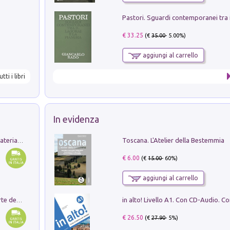
€ 33.25
(€
35.00
- 5.00%)
aggiungi al carrello
utti i libri
In evidenza
Toscana. L'Atelier della Bestemmia
L'orientalizzante a Capua. Contesti e materiali dagli scavi di Werner Johannowsky nella necropoli di Fornaci. Nuova ediz.
€ 6.00
(€
15.00
- 60%)
aggiungi al carrello
Ricerche dei dottorandi in storia dell'arte della Sapienza
€ 26.50
(€
27.90
- 5%)