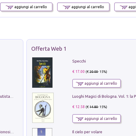
aggiungi al carrello
aggiungi al carrello
aggiu
Offerta Web 1
Specchi
€ 17.00
(€
20.00
- 15%)
aggiungi al carrello
Pietro Bellotti Detto Canaletty. Un Vedutista Veneziano nella Francia dell'Ancien Régime
€ 12.58
(€
14.80
- 15%)
aggiungi al carrello
Il cielo per volare
La seduzione del gusto con Pipero & Monosilio