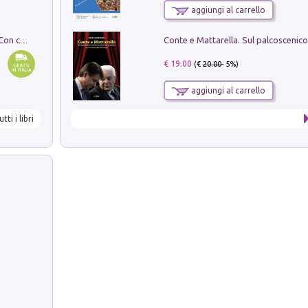
aggiungi al carrello
I monumenti funerari del Lazio antico. Con cartella con tavole
€ 19.00
(€
20.00
- 5%)
aggiungi al carrello
utti i libri