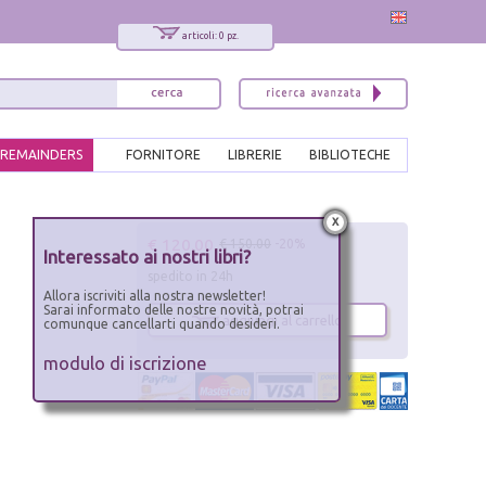
articoli: 0 pz.
REMAINDERS
FORNITORE
LIBRERIE
BIBLIOTECHE
x
€ 120.00
€ 150.00
-20%
Interessato ai nostri libri?
spedito in 24h
Allora iscriviti alla nostra newsletter!
Sarai informato delle nostre novità, potrai
aggiungi al carrello
comunque cancellarti quando desideri.
modulo di iscrizione