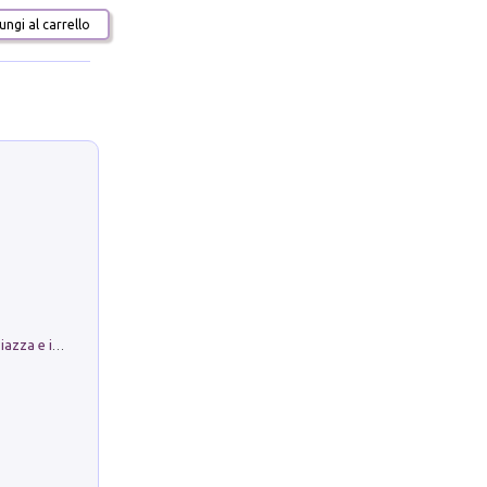
ngi al carrello
Luoghi Magici di Bologna. Vol. 1: la Piazza e i Suoi Simboli Segreti