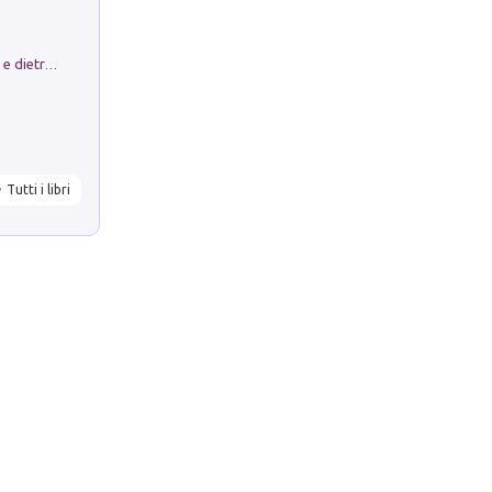
Conte e Mattarella. Sul palcoscenico e dietro le quinte del Quirinale. Un racconto sulle istituzioni
Tutti i libri