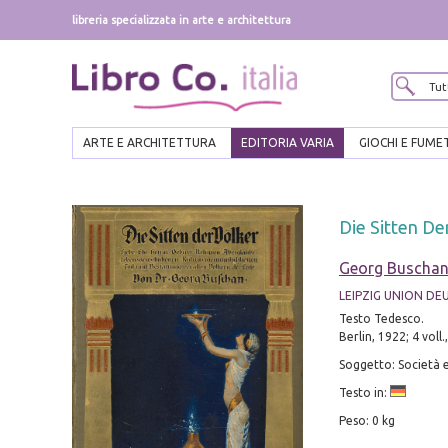
libreria specializzata in arte e architettura
ARTE E ARCHITETTURA
EDITORIA VARIA
GIOCHI E FUME
Die Sitten De
Georg Buscha
LEIPZIG UNION DE
Testo Tedesco.
Berlin, 1922; 4 voll.
Soggetto: Società e
Testo in:
Peso: 0 kg