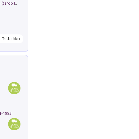
Sofiana. In Sicilia centro-meridionale (tardo III-metà IX secolo d.C.): dall'agro-town tardo-imperiale al villaggio medio-bizantino. Nuova ediz.
Tutti i libri
91-1983