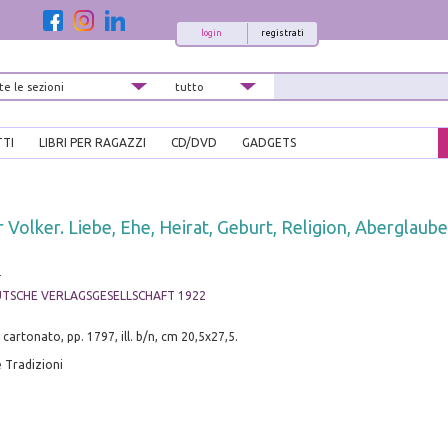
login
registrati
TTI
LIBRI PER RAGAZZI
CD/DVD
GADGETS
r Volker. Liebe, Ehe, Heirat, Geburt, Religion, Aberglaube
n
UTSCHE VERLAGSGESELLSCHAFT 1922
, cartonato, pp. 1797, ill. b/n, cm 20,5x27,5.
 Tradizioni