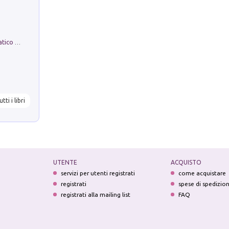
La comparsa. Perché il partito democratico non è mai nato
utti i libri
UTENTE
ACQUISTO
servizi per utenti registrati
come acquistare
registrati
spese di spedizio
registrati alla mailing list
FAQ