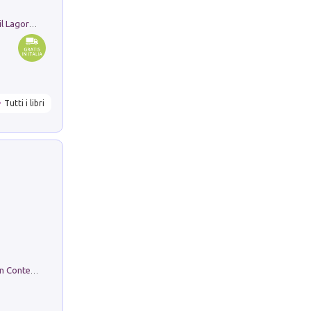
Pastori. Sguardi contemporanei tra il Lagorai e la pianura. Ediz. illustrata
Tutti i libri
in alto! Livello A1. Con CD-Audio. Con Contenuto digitale per accesso on line