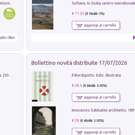
Ruderi delle ville Romano Sabine nei dintorni di Poggio Mirteto. Illustrati dal dott.re prof.re cav.re Ercole Nardi regio ispettore degli scavi e monumenti. Anno 1885
€ 71.25
(€
75.00
- 5%)
aggiungi al carrello
utti i libri
Bollettino novità distribuite 17/07/2026
Il Bordigotto. Ediz. illustrata
Dromos. Libro periodico di architettura. (2026). Vol. 15: Post-model
€ 28.5
(€
30.00
- 5.00%)
aggiungi al carrello
Innocenzo Sabbatini architetto. 18
€ 38
(€
40.00
- 5.00%)
aggiungi al carrello