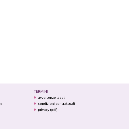
TERMINI
avvertenze legali
ne
condizioni contrattuali
privacy (pdf)