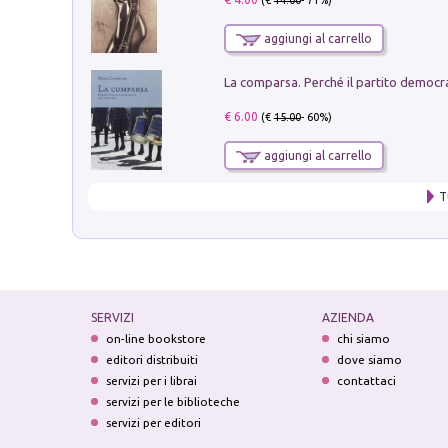
(€
14.00
- 71%)
aggiungi al carrello
€ 6.00
(€
15.00
- 60%)
aggiungi al carrello
T
SERVIZI
AZIENDA
on-line bookstore
chi siamo
editori distribuiti
dove siamo
servizi per i librai
contattaci
servizi per le biblioteche
servizi per editori