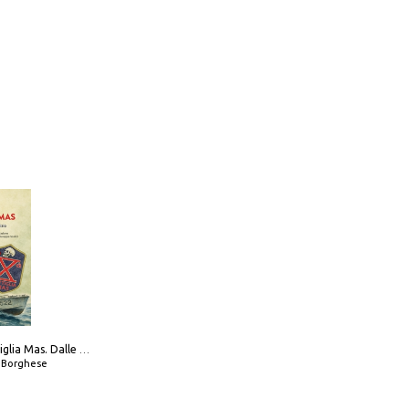
Decima flottiglia Mas. Dalle origini all'armistizio
o Borghese