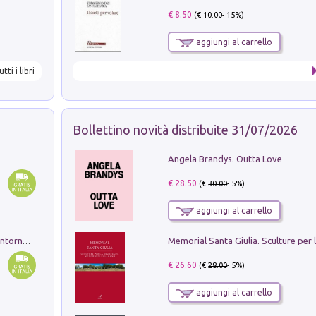
€ 8.50
(€
10.00
- 15%)
aggiungi al carrello
utti i libri
Bollettino novità distribuite 31/07/2026
Angela Brandys. Outta Love
€ 28.50
(€
30.00
- 5%)
aggiungi al carrello
Ruderi delle ville Romano Sabine nei dintorni di Poggio Mirteto. Illustrati dal dott.re prof.re cav.re Ercole Nardi regio ispettore degli scavi e monumenti. Anno 1885. Tavole e studio. Con 25 tavole fuori testo in cartella editoriale
€ 26.60
(€
28.00
- 5%)
aggiungi al carrello