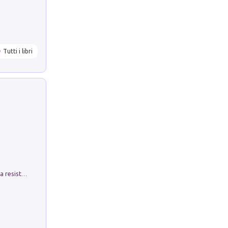
Tutti i libri
Memorial Santa Giulia. Sculture per la resistenza Monchio di Palagano