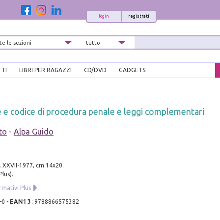
login
registrati
TTI
LIBRI PER RAGAZZI
CD/DVD
GADGETS
 e codice di procedura penale e leggi complementari
to
-
Alpa Guido
. XXVII-1977, cm 14x20.
Plus).
rmativi Plus
-0
-
EAN13
:
9788866575382