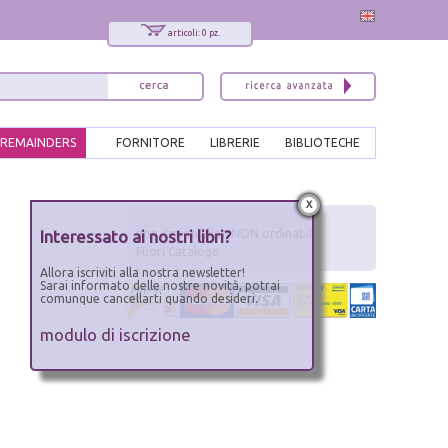
articoli: 0 pz.
REMAINDERS
FORNITORE
LIBRERIE
BIBLIOTECHE
x
Interessato ai nostri libri?
non disponibile - NON ordinabile
Fuori Catalogo
Allora iscriviti alla nostra newsletter!
Sarai informato delle nostre novità, potrai
comunque cancellarti quando desideri.
modulo di iscrizione