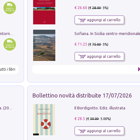
€ 26.60
(€
28.00
- 5%)
aggiungi al carrello
Ruderi delle ville Romano Sabine nei dintorni di Poggio Mirteto. Illustrati dal dott.re prof.re cav.re Ercole Nardi regio ispettore degli scavi e monumenti. Anno 1885
€ 71.25
(€
75.00
- 5%)
aggiungi al carrello
utti i libri
Bollettino novità distribuite 17/07/2026
Il Bordigotto. Ediz. illustrata
Dromos. Libro periodico di architettura. (2026). Vol. 15: Post-model
€ 28.5
(€
30.00
- 5.00%)
aggiungi al carrello