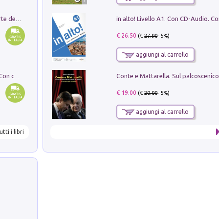
Ricerche dei dottorandi in storia dell'arte della Sapienza
€ 26.50
(€
27.90
- 5%)
aggiungi al carrello
I monumenti funerari del Lazio antico. Con cartella con tavole
€ 19.00
(€
20.00
- 5%)
aggiungi al carrello
utti i libri