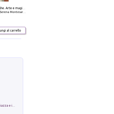
Amabili streghe. Arte e magie di Leonora Carrington e Remedios Varo
Serena Montesarchio
ngi al carrello
Luoghi Magici di Bologna. Vol. 1: la Piazza e i Suoi Simboli Segreti