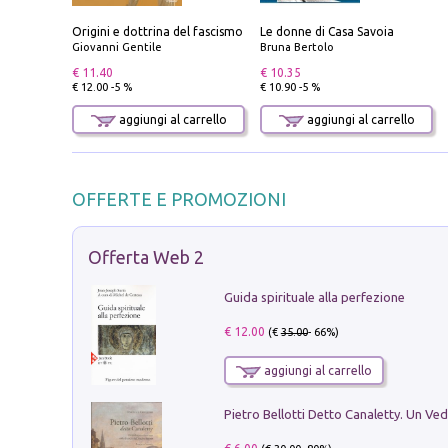
Origini e dottrina del fascismo
Le donne di Casa Savoia
Giovanni Gentile
Bruna Bertolo
€ 11.40
€ 10.35
€ 12.00 -5 %
€ 10.90 -5 %
aggiungi al carrello
aggiungi al carrello
OFFERTE E PROMOZIONI
Offerta Web 2
Guida spirituale alla perfezione
€ 12.00
(€
35.00
- 66%)
aggiungi al carrello