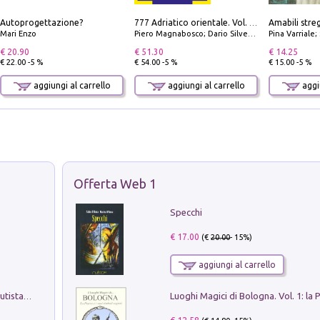
Autoprogettazione?
777 Adriatico orientale. Vol. 1: Istria, Costa della Dalmazia da Smrika a Zara, Isole del Quarnaro, Pag, Arcipelaghi di Zara, Sibenico e Incoronate
Mari Enzo
Piero Magnabosco; Dario Silvestro; Marco Sbrizzi
Pina Varriale; 
€ 20.90
€ 51.30
€ 14.25
€ 22.00 -5 %
€ 54.00 -5 %
€ 15.00 -5 %
aggiungi al carrello
aggiungi al carrello
aggiu
Offerta Web 1
Specchi
€ 17.00
(€
20.00
- 15%)
aggiungi al carrello
Pietro Bellotti Detto Canaletty. Un Vedutista Veneziano nella Francia dell'Ancien Régime