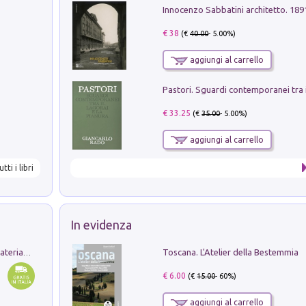
Innocenzo Sabbatini architetto. 18
€ 38
(€
40.00
- 5.00%)
aggiungi al carrello
€ 33.25
(€
35.00
- 5.00%)
aggiungi al carrello
utti i libri
In evidenza
Toscana. L'Atelier della Bestemmia
L'orientalizzante a Capua. Contesti e materiali dagli scavi di Werner Johannowsky nella necropoli di Fornaci. Nuova ediz.
€ 6.00
(€
15.00
- 60%)
aggiungi al carrello