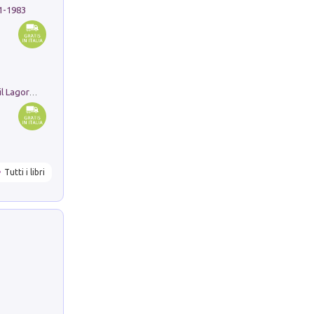
91-1983
Pastori. Sguardi contemporanei tra il Lagorai e la pianura. Ediz. illustrata
Tutti i libri