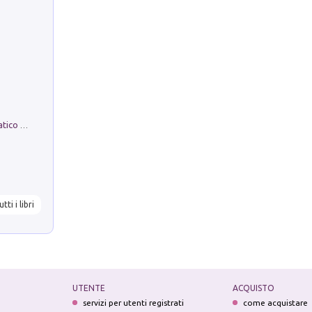
La comparsa. Perché il partito democratico non è mai nato
utti i libri
UTENTE
ACQUISTO
servizi per utenti registrati
come acquistare