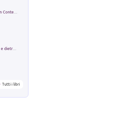
in alto! Livello A1. Con CD-Audio. Con Contenuto digitale per accesso on line
Conte e Mattarella. Sul palcoscenico e dietro le quinte del Quirinale. Un racconto sulle istituzioni
Tutti i libri