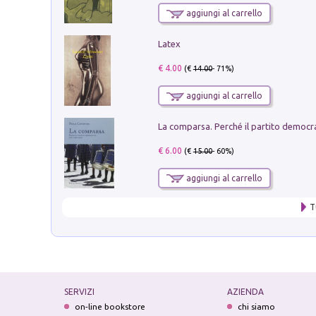
aggiungi al carrello
Latex
€ 4.00
(€
14.00
- 71%)
aggiungi al carrello
€ 6.00
(€
15.00
- 60%)
aggiungi al carrello
T
SERVIZI
AZIENDA
on-line bookstore
chi siamo