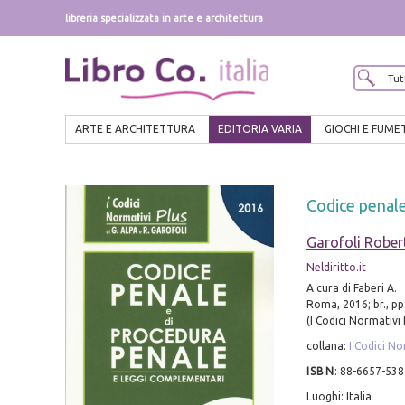
libreria specializzata in arte e architettura
ARTE E ARCHITETTURA
EDITORIA VARIA
GIOCHI E FUME
Codice penale
Garofoli Rober
Neldiritto.it
A cura di Faberi A.
Roma, 2016; br., pp
(I Codici Normativi 
collana:
I Codici No
ISBN
:
88-6657-538
Luoghi: Italia