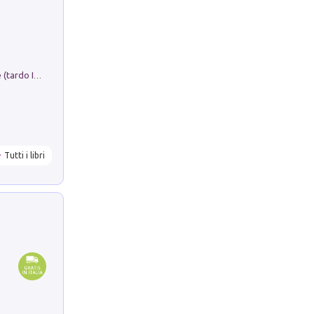
Sofiana. In Sicilia centro-meridionale (tardo III-metà IX secolo d.C.): dall'agro-town tardo-imperiale al villaggio medio-bizantino. Nuova ediz.
Tutti i libri