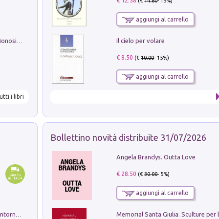
€ 12.58
(€
14.80
- 15%)
aggiungi al carrello
Il cielo per volare
La seduzione del gusto con Pipero & Monosilio
€ 8.50
(€
10.00
- 15%)
aggiungi al carrello
utti i libri
Bollettino novità distribuite 31/07/2026
Angela Brandys. Outta Love
€ 28.50
(€
30.00
- 5%)
aggiungi al carrello
Ruderi delle ville Romano Sabine nei dintorni di Poggio Mirteto. Illustrati dal dott.re prof.re cav.re Ercole Nardi regio ispettore degli scavi e monumenti. Anno 1885. Tavole e studio. Con 25 tavole fuori testo in cartella editoriale