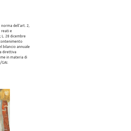
 norma dell'art. 2,
 reati e
67; L. 28 dicembre
l contenimento
el bilancio annuale
a direttiva
ime in materia di
0/GAI.