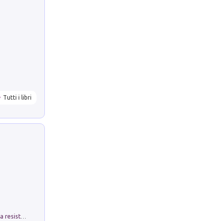
Tutti i libri
Memorial Santa Giulia. Sculture per la resistenza Monchio di Palagano